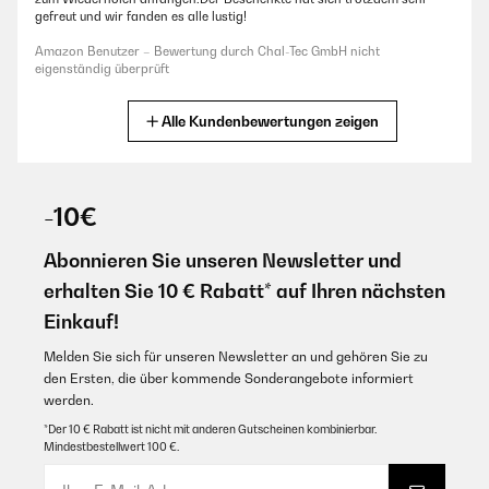
gefreut und wir fanden es alle lustig!
Amazon Benutzer – Bewertung durch Chal-Tec GmbH nicht
eigenständig überprüft
Alle Kundenbewertungen zeigen
30/12/2025
Sehr schnelle Lieferung und super verpackt, das Spiel macht echt Spaß
,kann man nur empfehlen
-10€
Amazon Benutzer – Bewertung durch Chal-Tec GmbH nicht
eigenständig überprüft
Abonnieren Sie unseren Newsletter und
erhalten Sie 10 € Rabatt* auf Ihren nächsten
17/11/2025
Einkauf!
Ist ein lustiges Trinkspiel.War ein Geburtstagsgeschenk an jemanden, er
hat es gleich am Wochenende mit Freunden gespielt.
Melden Sie sich für unseren Newsletter an und gehören Sie zu
den Ersten, die über kommende Sonderangebote informiert
Amazon Benutzer – Bewertung durch Chal-Tec GmbH nicht
werden.
eigenständig überprüft
*Der 10 € Rabatt ist nicht mit anderen Gutscheinen kombinierbar.
Mindestbestellwert 100 €.
14/11/2025