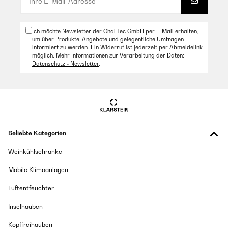
Super Lustiges Spiel.Toller Kontakt, problemlose Abwicklung, Danke.
Amazon Benutzer – Bewertung durch Chal-Tec GmbH nicht
eigenständig überprüft
Ich möchte Newsletter der Chal-Tec GmbH per E-Mail erhalten,
um über Produkte, Angebote und gelegentliche Umfragen
informiert zu werden. Ein Widerruf ist jederzeit per Abmeldelink
möglich. Mehr Informationen zur Verarbeitung der Daten:
31/08/2025
Datenschutz - Newsletter
.
Witzig gemacht
Amazon Benutzer – Bewertung durch Chal-Tec GmbH nicht
eigenständig überprüft
26/06/2025
Beliebte Kategorien
Ist ein gutes Spiel für Partys
Weinkühlschränke
Amazon Benutzer – Bewertung durch Chal-Tec GmbH nicht
eigenständig überprüft
Mobile Klimaanlagen
Luftentfeuchter
14/06/2025
Inselhauben
Super Spiel!
Kopffreihauben