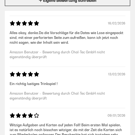
Eigene Bewertung schreiben
16/02/2026
Alles okay, danke.Da die Vorschläge für die Dates wie Lose eingepackt
sind, mit einer perforierten Seite zum aufreißen, kann ich jetzt noch
nicht sagen, wie der Inhalt sein wird.
Amazon Benutzer – Bewertung durch Chal-Tec GmbH nicht
eigenständig überprüft
13/02/2026
Ein richtig lustiges Trinkspiel !
Amazon Benutzer – Bewertung durch Chal-Tec GmbH nicht
eigenständig überprüft
09/01/2026
Witzige Aufgaben und Karten auf jeden Fall! Beim ersten Mal spielen,
ist es natürlich noch bisschen witziger, da mit der Zeit die Karten sich
zum Wiederholen anfangen.Der Beschenkte hat sich trotzdem sehr