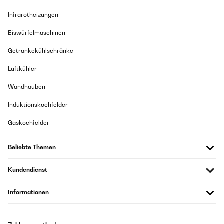
Amazon Benutzer – Bewertung durch Chal-Tec GmbH nicht
eigenständig überprüft
Infrarotheizungen
Eiswürfelmaschinen
02/06/2025
Getränkekühlschränke
Als Geschenk gekauft Kam gut an Lustiges Spiel
Luftkühler
Amazon Benutzer – Bewertung durch Chal-Tec GmbH nicht
eigenständig überprüft
Wandhauben
Induktionskochfelder
26/05/2025
Gaskochfelder
Hab dieses Spiel für einen lustigen Spieleabend mit Freunden bestellt.
Kann es wirklich weiterempfehlen. Musste das Kartenspiel erneut für
Freunde bestellen, da es so gut ankam. Mit den eigenen Regelkarten
Beliebte Themen
kann das Spiel mehr oder weniger beeinflusst werden. Hier sind den
Gedanken und Ideen keine Grenzen gesetzt... (macht vlt. vor dem Spiel
No-Gos ab)
Kundendienst
Amazon Benutzer – Bewertung durch Chal-Tec GmbH nicht
eigenständig überprüft
Informationen
19/05/2025