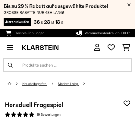
Bis zu 29 % Rabatt auf ausgewählte Produkte!
GROSSE RABATTE NUR 48H LANG!
36
28
18
Jetzt einkaufen
S
M
S
Flexible Zahlungen
Versandkostenfrei ab 100 €*
Haushaltsgeräte
Modern Living
Herzduell Fragespiel
19 Bewertungen