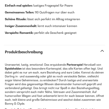
Einfach mal spielen:
lustiges Fragespiel für Paare
Gemeinsames Teilen:
110 Quizfragen nur über euch
Schöne Rituale:
lässt sich perfekt im Alltag integrieren
Inniger Zusammenhalt:
lernt euch intensiver kennen
Verspielte Romantik:
perfekt als Geschenk geeignet
Produktbeschreibung
Unerwartet, lustig, emotional: Das erquickende
Partnerspiel
Herzduell von
Spielehelden
ist das besondere Kartenspiel, das alle Karten offen legt. Und
dabei geht es nur um euch, eure Beziehung und eure Liebe. Kennst du deinen
Darling in- und auswendig oder gibt es noch versteckte Seiten, vielleicht
sogar kleine Geheimnisse, zu entdecken? Durch lustige und unerwartete
Fragen wird das gegenseitige Wissen übereinander humorvoll geprüft und
verbindend gefestigt. Das bringt nicht nur Spaß in den Beziehungsalltag,
sondern verspricht euch mehr Nähe, Vetrauen und Zusammenhalt. Auf
humorvollen Wegen und fast unbemerkt lernt ihr euch besser kennen, öffnet
euch, teilt kleine und große Geheimnisse und wachst dabei zusammen wie
Bonny & Clyde.