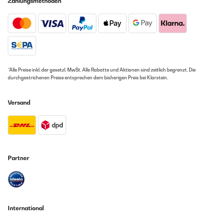
Zahlungsmethoden
sehr cooles spiel
Amazon Benutzer – Bewertung durch Chal-Tec GmbH nicht
eigenständig überprüft
14/01/2025
*Alle Preise inkl. der gesetzl. MwSt. Alle Rabatte und Aktionen sind zeitlich begrenzt. Die
Kartenspiel für Trinkspiel, Karten wiederholen sich, dadurch wird es
durchgestrichenen Preise entsprechen dem bisherigen Preis bei Klarstein.
schnell langweilig, manche Karten sind eher unverständlich.Cover des
Kartenspiels war komplett mit einem Etikett beklebt. War nicht so
schön, da eigentlich als Geschenk gedacht.Lieferung und Abwicklung
Versand
waren aber unkompliziert und sehr gut.
Amazon Benutzer – Bewertung durch Chal-Tec GmbH nicht
eigenständig überprüft
13/01/2025
Partner
Das Spiel hat uns den Silvesterabend gerettet. Es war richtig lustig und
die Zeit ist schnell vergangen. Kann das Spiel gerne weiterempfehlen.
Amazon Benutzer – Bewertung durch Chal-Tec GmbH nicht
eigenständig überprüft
International