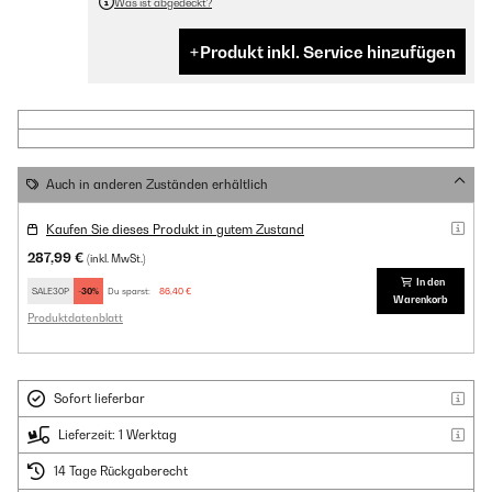
Was ist abgedeckt?
Produkt inkl. Service hinzufügen
Auch in anderen Zuständen erhältlich
Kaufen Sie dieses Produkt in gutem Zustand
287,99 €
(inkl. MwSt.)
In den
SALE30P
-30%
Du sparst:
86,40 €
Warenkorb
Produktdatenblatt
Sofort lieferbar
Lieferzeit: 1 Werktag
14 Tage Rückgaberecht