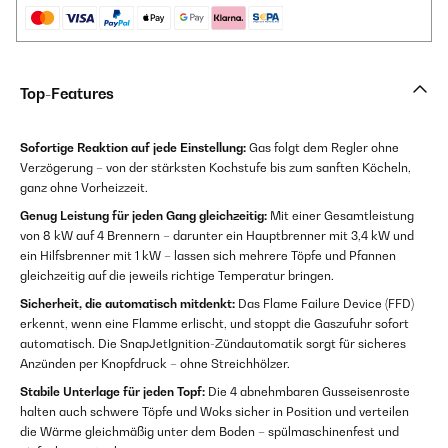
Top-Features
Sofortige Reaktion auf jede Einstellung:
Gas folgt dem Regler ohne
Verzögerung – von der stärksten Kochstufe bis zum sanften Köcheln,
ganz ohne Vorheizzeit.
Genug Leistung für jeden Gang gleichzeitig:
Mit einer Gesamtleistung
von 8 kW auf 4 Brennern – darunter ein Hauptbrenner mit 3,4 kW und
ein Hilfsbrenner mit 1 kW – lassen sich mehrere Töpfe und Pfannen
gleichzeitig auf die jeweils richtige Temperatur bringen.
Sicherheit, die automatisch mitdenkt:
Das Flame Failure Device (FFD)
erkennt, wenn eine Flamme erlischt, und stoppt die Gaszufuhr sofort
automatisch. Die SnapJetIgnition-Zündautomatik sorgt für sicheres
Anzünden per Knopfdruck – ohne Streichhölzer.
Stabile Unterlage für jeden Topf:
Die 4 abnehmbaren Gusseisenroste
halten auch schwere Töpfe und Woks sicher in Position und verteilen
die Wärme gleichmäßig unter dem Boden – spülmaschinenfest und