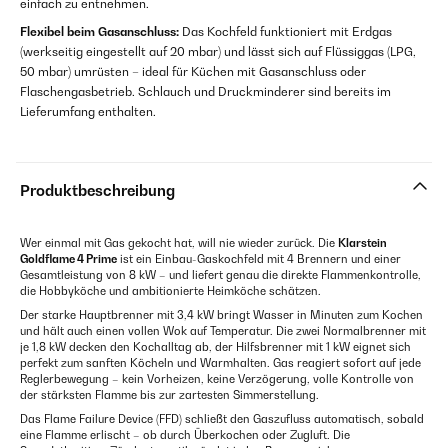
einfach zu entnehmen.
Flexibel beim Gasanschluss:
Das Kochfeld funktioniert mit Erdgas
(werkseitig eingestellt auf 20 mbar) und lässt sich auf Flüssiggas (LPG,
50 mbar) umrüsten – ideal für Küchen mit Gasanschluss oder
Flaschengasbetrieb. Schlauch und Druckminderer sind bereits im
Lieferumfang enthalten.
Produktbeschreibung
Wer einmal mit Gas gekocht hat, will nie wieder zurück. Die
Klarstein
Goldflame 4 Prime
ist ein Einbau-Gaskochfeld mit 4 Brennern und einer
Gesamtleistung von 8 kW – und liefert genau die direkte Flammenkontrolle,
die Hobbyköche und ambitionierte Heimköche schätzen.
Der starke Hauptbrenner mit 3,4 kW bringt Wasser in Minuten zum Kochen
und hält auch einen vollen Wok auf Temperatur. Die zwei Normalbrenner mit
je 1,8 kW decken den Kochalltag ab, der Hilfsbrenner mit 1 kW eignet sich
perfekt zum sanften Köcheln und Warmhalten. Gas reagiert sofort auf jede
Reglerbewegung – kein Vorheizen, keine Verzögerung, volle Kontrolle von
der stärksten Flamme bis zur zartesten Simmerstellung.
Das Flame Failure Device (FFD) schließt den Gaszufluss automatisch, sobald
eine Flamme erlischt – ob durch Überkochen oder Zugluft. Die