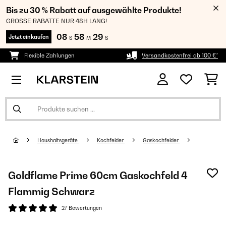
Bis zu 30 % Rabatt auf ausgewählte Produkte!
GROSSE RABATTE NUR 48H LANG!
08
58
28
Jetzt einkaufen
S
M
S
Flexible Zahlungen
Versandkostenfrei ab 100 €*
Haushaltsgeräte
Kochfelder
Gaskochfelder
Goldflame Prime 60cm Gaskochfeld 4
Flammig Schwarz
27 Bewertungen