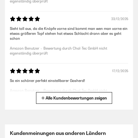
eigenständig überprüft
23/12/2025
Sieht toll aus, da die Knöpfe vorne sind kommt man wen man vorne ein
etwas größeren Topf stehen hat etwas Schlacht drann aber es geht
schon
Amazon Benutzer – Bewertung durch Chal-Tec GmbH nicht
eigenständig überprüft
17/12/2025
So ein schöner perfekt einstellbarer Gasherd!
Amazon Benutzer – Bewertung durch Chal-Tec GmbH nicht
eigenständig überprüft
Alle Kundenbewertungen zeigen
03/12/2025
Ware wurde schnell geliefert und hat super in den Alten
Ausschnittgepast.Qualität ist super
Kundenmeinungen aus anderen Ländern
Amazon Benutzer – Bewertung durch Chal-Tec GmbH nicht