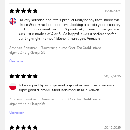
eigenständig überprüft
13/01/2026
I'm very satisfied about this product!Realy happy that I made this
01/08/2025
choce!We, my husband and I was looking a cpecialy and exactely
for kind of this small vertion ( 2 points of , or max 3. Everywhere
Schönes Kochfeld, wir betreiben es mit Propangas. Funktioniert
was just a models of 4 or 5 . So happy! It was a perfect one for
einwandfrei. Einziger Nachteil ist die doch sehr kratzempfindliche
our tiny angle , named " kitchen".Thank you, Amazon!
Glasoberfläche. Aber es ist ein Gebrauchsgegenstand ... Also nicht
ärgern.
Amazon Benutzer – Bewertung durch Chal-Tec GmbH nicht
eigenständig überprüft
Amazon Benutzer – Bewertung durch Chal-Tec GmbH nicht
eigenständig überprüft
Übersetzen
27/06/2025
28/12/2025
Lieferung erfolgte sehr schnell. Verpackung optimal. Produkt wie
Ik ben super blij met mijn aankoop ziet er zeer luxe uit en werkt
beschrieben. Optik sehr edel! Gerne immer wieder ! ! !
super goed allemaal. Staat hele mooi in mijn keuken.
Amazon Benutzer – Bewertung durch Chal-Tec GmbH nicht
Amazon Benutzer – Bewertung durch Chal-Tec GmbH nicht
eigenständig überprüft
eigenständig überprüft
Übersetzen
27/06/2025
20/12/2025
Lieferung erfolgte sehr schnell. Verpackung optimal.Produkt wie