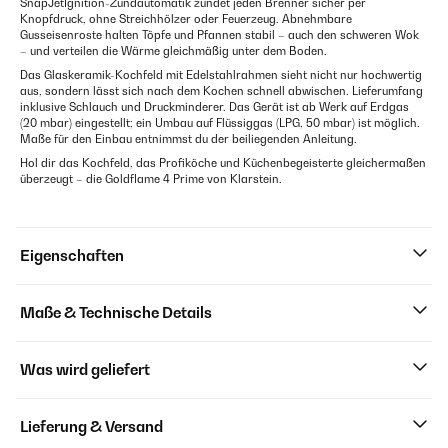
SnapJetIgnition-Zündautomatik zündet jeden Brenner sicher per
Knopfdruck, ohne Streichhölzer oder Feuerzeug. Abnehmbare
Gusseisenroste halten Töpfe und Pfannen stabil – auch den schweren Wok
– und verteilen die Wärme gleichmäßig unter dem Boden.
Das Glaskeramik-Kochfeld mit Edelstahlrahmen sieht nicht nur hochwertig
aus, sondern lässt sich nach dem Kochen schnell abwischen. Lieferumfang
inklusive Schlauch und Druckminderer. Das Gerät ist ab Werk auf Erdgas
(20 mbar) eingestellt; ein Umbau auf Flüssiggas (LPG, 50 mbar) ist möglich.
Maße für den Einbau entnimmst du der beiliegenden Anleitung.
Hol dir das Kochfeld, das Profiköche und Küchenbegeisterte gleichermaßen
überzeugt – die Goldflame 4 Prime von Klarstein.
Eigenschaften
Maße & Technische Details
Was wird geliefert
Lieferung & Versand