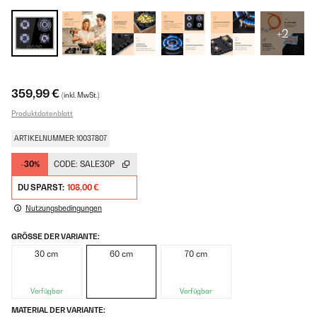
+2
359,99 €
(inkl. MwSt.)
Produktdatenblatt
ARTIKELNUMMER: 10037807
-30%
CODE:
SALE30P
DU SPARST:
108,00 €
Nutzungsbedingungen
GRÖSSE DER VARIANTE:
30 cm
60 cm
70 cm
Verfügbar
Verfügbar
MATERIAL DER VARIANTE: