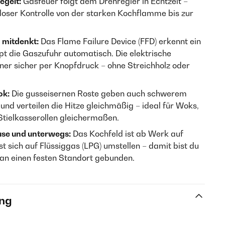
egelt:
Gasfeuer folgt dem Drehregler in Echtzeit –
nloser Kontrolle von der starken Kochflamme bis zur
 mitdenkt:
Das Flame Failure Device (FFD) erkennt ein
pt die Gaszufuhr automatisch. Die elektrische
er sicher per Knopfdruck – ohne Streichholz oder
ok:
Die gusseisernen Roste geben auch schwerem
und verteilen die Hitze gleichmäßig – ideal für Woks,
tielkasserollen gleichermaßen.
ause und unterwegs:
Das Kochfeld ist ab Werk auf
st sich auf Flüssiggas (LPG) umstellen – damit bist du
an einen festen Standort gebunden.
ng