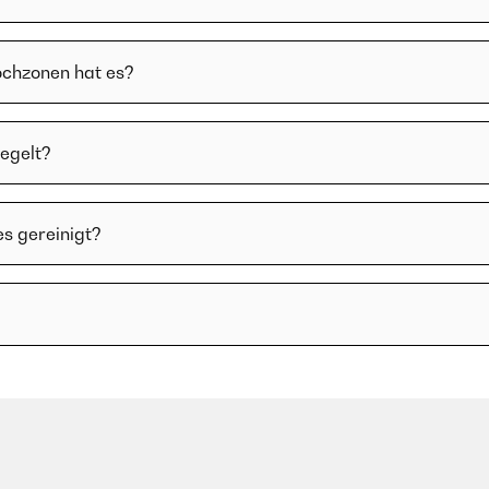
ochzonen hat es?
regelt?
es gereinigt?