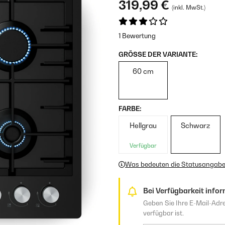
319,99 €
(inkl. MwSt.)
1 Bewertung
GRÖSSE DER VARIANTE:
60 cm
FARBE:
Hellgrau
Schwarz
Verfügbar
Was bedeuten die Statusangab
Bei Verfügbarkeit infor
Geben Sie Ihre E-Mail-Adre
verfügbar ist.