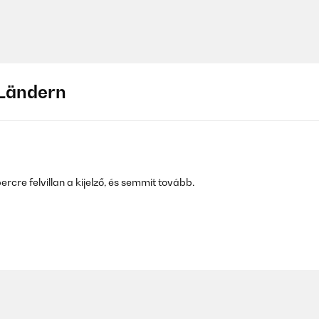
Ländern
rcre felvillan a kijelző, és semmit tovább.