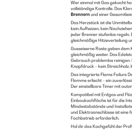
Wer einmal mit Gas gekocht hat,
vollständige Kontrolle. Das Kl
Brennern
und einer Gesamtlei
Das Herzstück ist die Unmittelb
kein Aufheizen, kein Nachziehe
jeder Brenner stufenlos regeln.
gleichmäßige Hitzeverteilung un
Gusseiserne Roste geben dem K
gleichmäßig weiter. Das Edelsta
Gebrauch problemlos reinigen. 
Knopfdruck – kein Streichholz, 
Das integrierte Flame Failure D
Flamme erlischt – ein zuverläss
Der einstellbare Timer mit aut
Kompatibel mit Erdgas und Flüs
Einbaukochfläche ist für die Int
Mindestabstände und Installat
und Elektroanschlüsse ist eine 
Fachbetrieb erforderlich.
Hol dir das Kochgefühl der Prof