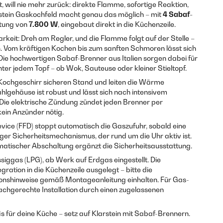
 will nie mehr zurück: direkte Flamme, sofortige Reaktion,
arstein Gaskochfeld macht genau das möglich – mit
4 Sabaf-
stung von
7.800 W
, eingebaut direkt in die Küchenzeile.
arkeit: Dreh am Regler, und die Flamme folgt auf der Stelle –
n. Vom kräftigen Kochen bis zum sanften Schmoren lässt sich
 Die hochwertigen Sabaf-Brenner aus Italien sorgen dabei für
ter jedem Topf – ob Wok, Sauteuse oder kleiner Stieltopf.
ochgeschirr sicheren Stand und leiten die Wärme
hlgehäuse ist robust und lässt sich nach intensivem
Die elektrische Zündung zündet jeden Brenner per
kein Anzünder nötig.
evice (FFD) stoppt automatisch die Gaszufuhr, sobald eine
iger Sicherheitsmechanismus, der rund um die Uhr aktiv ist.
omatischer Abschaltung ergänzt die Sicherheitsausstattung.
siggas (LPG), ab Werk auf Erdgas eingestellt. Die
egration in die Küchenzeile ausgelegt – bitte die
ionshinweise gemäß Montageanleitung einhalten. Für Gas-
fachgerechte Installation durch einen zugelassenen
is für deine Küche – setz auf Klarstein mit Sabaf-Brennern.