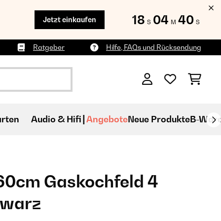
18
04
38
Jetzt einkaufen
S
M
S
Ratgeber
Hilfe, FAQs und Rücksendung
rten
Audio & Hifi
Angebote
Neue Produkte
B-War
 60cm Gaskochfeld 4
hwarz