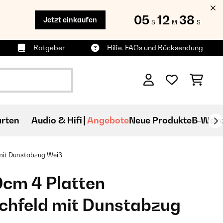
05
12
36
Jetzt einkaufen
S
M
S
Ratgeber
Hilfe, FAQs und Rücksendung
rten
Audio & Hifi
Angebote
Neue Produkte
B-War
mit Dunstabzug​ Weiß
0cm 4 Platten
chfeld mit Dunstabzug​