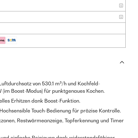
Luftdurchsatz von 530.1 m³/h und Kochfeld-
 (im Boost-Modus) für punktgenaues Kochen.
elles Erhitzen dank Boost-Funktion.
 Hochsensible Touch-Bedienung für präzise Kontrolle.
exzonen, Restwärmeanzeige, Topferkennung und Timer
e und einfache Reinigung dank widerstandsfähiger