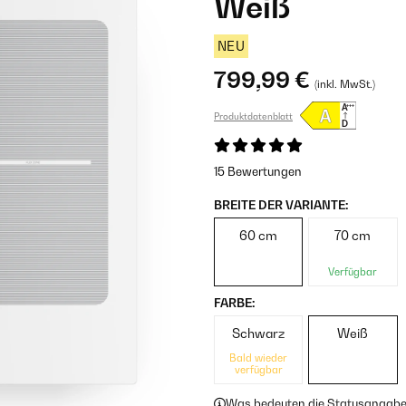
Weiß
NEU
799,99 €
(inkl. MwSt.)
Produktdatenblatt
15 Bewertungen
BREITE DER VARIANTE:
60 cm
70 cm
Verfügbar
FARBE:
Schwarz
Weiß
Bald wieder
verfügbar
Was bedeuten die Statusangab