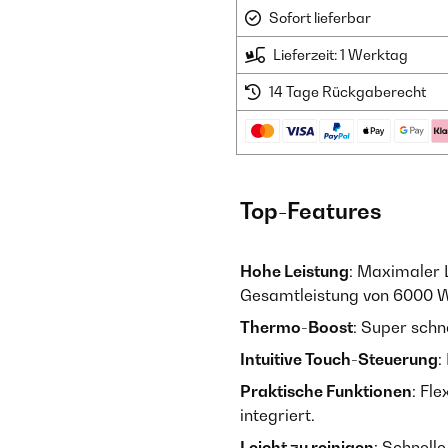
Sofort lieferbar
Lieferzeit: 1 Werktag
14 Tage Rückgaberecht
Top-Features
Hohe Leistung
: Maximaler 
Gesamtleistung von 6000 W
Thermo-Boost
: Super schn
Intuitive Touch-Steuerung
:
Praktische Funktionen
: Fl
integriert.
Leicht zu reinigen
: Schnell