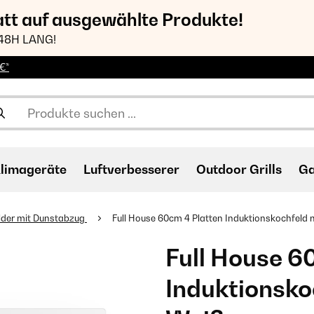
att auf ausgewählte Produkte!
48H LANG!
€*
limageräte
Luftverbesserer
Outdoor Grills
Ga
lder mit Dunstabzug
Full House 60cm 4 Platten Induktionskochfeld 
Full House 6
Induktionsko