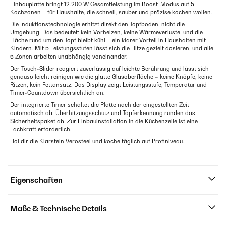
Einbauplatte bringt 12.200 W Gesamtleistung im Boost-Modus auf 5
Kochzonen – für Haushalte, die schnell, sauber und präzise kochen wollen.
Die Induktionstechnologie erhitzt direkt den Topfboden, nicht die
Umgebung. Das bedeutet: kein Vorheizen, keine Wärmeverluste, und die
Fläche rund um den Topf bleibt kühl – ein klarer Vorteil in Haushalten mit
Kindern. Mit 5 Leistungsstufen lässt sich die Hitze gezielt dosieren, und alle
5 Zonen arbeiten unabhängig voneinander.
Der Touch-Slider reagiert zuverlässig auf leichte Berührung und lässt sich
genauso leicht reinigen wie die glatte Glasoberfläche – keine Knöpfe, keine
Ritzen, kein Fettansatz. Das Display zeigt Leistungsstufe, Temperatur und
Timer-Countdown übersichtlich an.
Der integrierte Timer schaltet die Platte nach der eingestellten Zeit
automatisch ab. Überhitzungsschutz und Topferkennung runden das
Sicherheitspaket ab. Zur Einbauinstallation in die Küchenzeile ist eine
Fachkraft erforderlich.
Hol dir die Klarstein Verosteel und koche täglich auf Profiniveau.
Eigenschaften
Maße & Technische Details