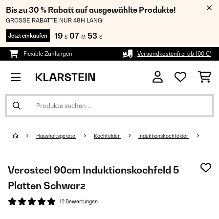
Bis zu 30 % Rabatt auf ausgewählte Produkte!
GROSSE RABATTE NUR 48H LANG!
19
07
53
Jetzt einkaufen
S
M
S
Flexible Zahlungen
Versandkostenfrei ab 100 €*
Haushaltsgeräte
Kochfelder
Induktionskochfelder
Verosteel 90cm Induktionskochfeld 5
Platten Schwarz
12 Bewertungen