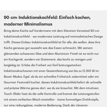
90-cm-Induktionskochfeld: Einfach kochen,
moderner Minimalismus
Bring deine Küche auf Vordermann mit dem Klarstein Verosteel 90 cm
Induktionskochfeld – wo modernste Leistung auf minimalistisches Design
trifft. Dieses Einbau-Induktionskochfeld ist für alle, die wollen, dass ihre
Küche genauso gut aussieht wie das Essen schmeckt. Mit seinem
glänzenden schwarzen Glas und dem Aluminium-Finish ist es nicht nur
ein Kochgerät, sondern ein Statement, das leicht zu reinigen und
langlebig ist. Erlebe die Freiheit von fünf leistungsstarken
Induktionskochzonen mit einer Gesamtleistung von bis zu 12.200 W im
Boost-Modus. Egal, ob du ein schnelles Frühstück zubereitest oder ein
Gourmet-Festmahl kochst, dieses Induktionskochfeld liefert dir schnelle
und präzise Wärme genau dort, wo du sie brauchst. Mit dem intuitiven
Touch-Slider hast du die volle Kontrolle und kannst die Leistungsstufen
mit einem einfachen Wisch einstellen – keine fummeligen Drehknöpfe,
nur eine reibungslose, moderne Bedienung. Dank der cleveren