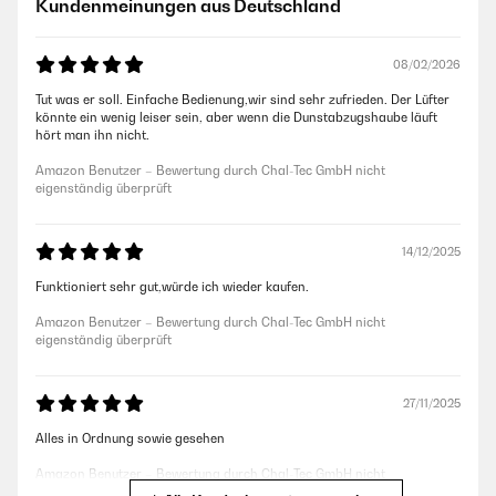
Kundenmeinungen aus Deutschland
08/02/2026
Tut was er soll. Einfache Bedienung,wir sind sehr zufrieden. Der Lüfter
könnte ein wenig leiser sein, aber wenn die Dunstabzugshaube läuft
hört man ihn nicht.
Amazon Benutzer – Bewertung durch Chal-Tec GmbH nicht
eigenständig überprüft
14/12/2025
Funktioniert sehr gut,würde ich wieder kaufen.
Amazon Benutzer – Bewertung durch Chal-Tec GmbH nicht
eigenständig überprüft
27/11/2025
Alles in Ordnung sowie gesehen
Amazon Benutzer – Bewertung durch Chal-Tec GmbH nicht
eigenständig überprüft