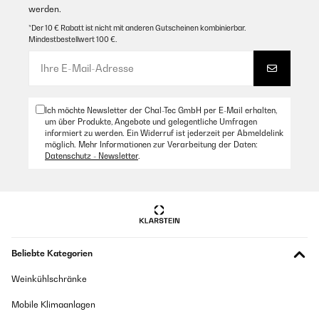
werden.
Übersetzen
*Der 10 € Rabatt ist nicht mit anderen Gutscheinen kombinierbar.
Mindestbestellwert 100 €.
18/12/2025
Ottimo piano induzione. I comandi avrebbero dovuto essere più
visibili ma è una marca di cui mi fido
Ich möchte Newsletter der Chal-Tec GmbH per E-Mail erhalten,
Amazon Benutzer – Bewertung durch Chal-Tec GmbH nicht
um über Produkte, Angebote und gelegentliche Umfragen
eigenständig überprüft
informiert zu werden. Ein Widerruf ist jederzeit per Abmeldelink
möglich. Mehr Informationen zur Verarbeitung der Daten:
Übersetzen
Datenschutz - Newsletter
.
Beliebte Kategorien
Weinkühlschränke
Mobile Klimaanlagen