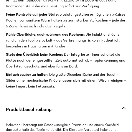
erhitzt den Topfboden direkt – mit 12.200 W im Boost-Modus auf 5
Kochzonen steht die volle Leistung sofort zur Verfügung.
Feine Kontrolle auf jeder Stufe:
5 Leistungsstufen ermöglichen präzises
Kochen von sanftem Warmhalten bis zum starken Aufkochen – jede der
5 Zonen lässt sich individuell regeln.
Kühle Oberfläche, auch während des Kochens:
Die Induktionsfläche
rund um den Topf bleibt kalt – das Verbrennungsrisiko sinkt deutlich,
besonders in Haushalten mit Kindern.
Stets den Überblick beim Kochen:
Der integrierte Timer schaltet die
Platte nach der eingestellten Zeit automatisch ab – Topferkennung und
Überhitzungsschutz sind ebenfalls an Bord.
Einfach sauber zu halten:
Die glatte Glasoberfläche und der Touch-
Slider ohne mechanische Knöpfe lassen sich mit einem Wisch reinigen –
keine Fugen, kein Fettansatz.
Produktbeschreibung
Induktion überzeugt mit Geschwindigkeit, Präzision und einem Kochfeld,
das außerhalb des Topfs kalt bleibt: Die Klarstein Verosteel Induktions-