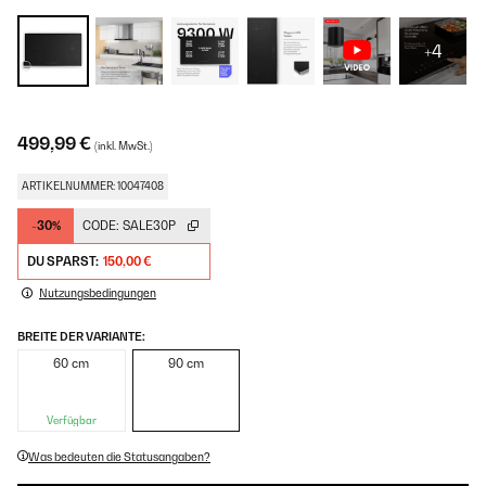
+4
499,99 €
(inkl. MwSt.)
ARTIKELNUMMER: 10047408
-30%
CODE:
SALE30P
DU SPARST:
150,00 €
Nutzungsbedingungen
BREITE DER VARIANTE:
60 cm
90 cm
Verfügbar
Was bedeuten die Statusangaben?