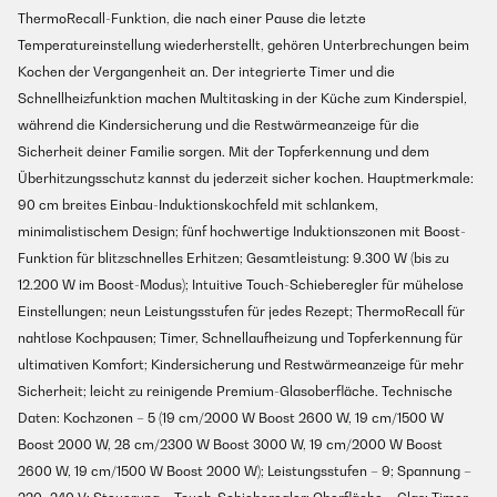
ThermoRecall-Funktion, die nach einer Pause die letzte
Temperatureinstellung wiederherstellt, gehören Unterbrechungen beim
Kochen der Vergangenheit an. Der integrierte Timer und die
Schnellheizfunktion machen Multitasking in der Küche zum Kinderspiel,
während die Kindersicherung und die Restwärmeanzeige für die
Sicherheit deiner Familie sorgen. Mit der Topferkennung und dem
Überhitzungsschutz kannst du jederzeit sicher kochen. Hauptmerkmale:
90 cm breites Einbau-Induktionskochfeld mit schlankem,
minimalistischem Design; fünf hochwertige Induktionszonen mit Boost-
Funktion für blitzschnelles Erhitzen; Gesamtleistung: 9.300 W (bis zu
12.200 W im Boost-Modus); Intuitive Touch-Schieberegler für mühelose
Einstellungen; neun Leistungsstufen für jedes Rezept; ThermoRecall für
nahtlose Kochpausen; Timer, Schnellaufheizung und Topferkennung für
ultimativen Komfort; Kindersicherung und Restwärmeanzeige für mehr
Sicherheit; leicht zu reinigende Premium-Glasoberfläche. Technische
Daten: Kochzonen – 5 (19 cm/2000 W Boost 2600 W, 19 cm/1500 W
Boost 2000 W, 28 cm/2300 W Boost 3000 W, 19 cm/2000 W Boost
2600 W, 19 cm/1500 W Boost 2000 W); Leistungsstufen – 9; Spannung –