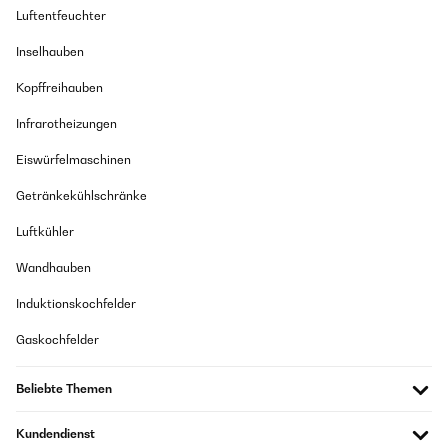
Luftentfeuchter
Inselhauben
Kopffreihauben
Infrarotheizungen
Eiswürfelmaschinen
Getränkekühlschränke
Luftkühler
Wandhauben
Induktionskochfelder
Gaskochfelder
Beliebte Themen
Kundendienst