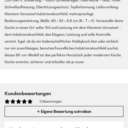
220~240 V; Steuerung – Touch-Schieberegler; Oberfläche – Glas; Timer,
Schnellaufheizung, Überhitzungsschutz, Topferkennung. Lieferumfang:
Klarstein Verosteel Induktionskochfeld, mehrsprachige
Bedienungsanleitung. Maße: 90 × 52 × 6,9 cm (B × T × H). Verwandle deine
Küche in einen Ort voller Stil und Leistung mit dem Klarstein Verosteel –
dem Induktionskochfeld, das Eleganz, Leistung und volle Kontrolle
vereint. Egal, ob du ein leidenschaftlicher Hobbykoch bist oder einfach
nur ein zuverlässiges, benutzerfreundliches Induktionskochfeld suchst,
dieses 90-cm-Modell ist das perfekte Herzstück jeder modernen Küche.
Koche smarter, sicherer und stilvoller als je zuvor.
Kundenbewertungen
12 Bewertungen
Eigene Bewertung schreiben