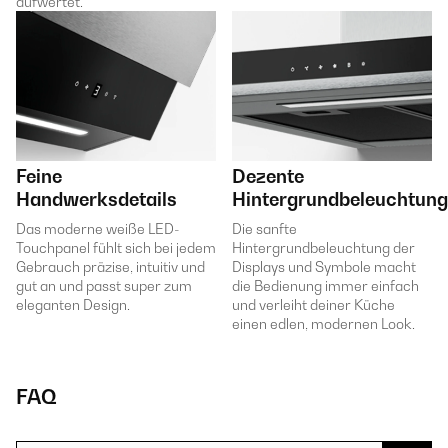
aufwertet.
Feine
Dezente
Handwerksdetails
Hintergrundbeleuchtung
Das moderne weiße LED-
Die sanfte
Touchpanel fühlt sich bei jedem
Hintergrundbeleuchtung der
Gebrauch präzise, intuitiv und
Displays und Symbole macht
gut an und passt super zum
die Bedienung immer einfach
eleganten Design.
und verleiht deiner Küche
einen edlen, modernen Look.
FAQ