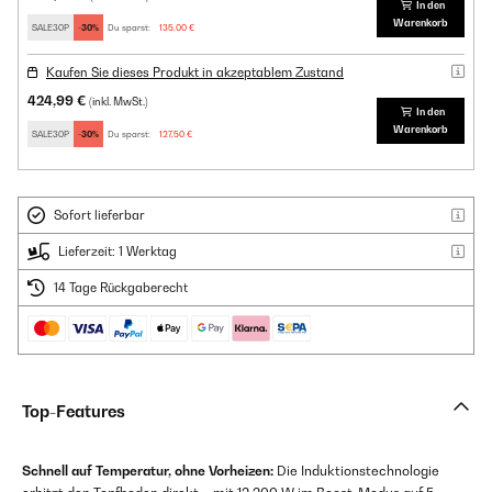
In den
Warenkorb
SALE30P
-30%
Du sparst:
135,00 €
Kaufen Sie dieses Produkt in akzeptablem Zustand
424,99 €
(inkl. MwSt.)
In den
Warenkorb
SALE30P
-30%
Du sparst:
127,50 €
Sofort lieferbar
Lieferzeit: 1 Werktag
14 Tage Rückgaberecht
Top-Features
Schnell auf Temperatur, ohne Vorheizen:
Die Induktionstechnologie