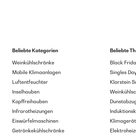
Beliebte Kategorien
Beliebte T
Weinkühlschränke
Black Frid
Mobile Klimaanlagen
Singles Da
Luftentfeuchter
Klarstein 
Inselhauben
Weinkühlsc
Kopffreihauben
Dunstabzug
Infrarotheizungen
Induktionsk
Eiswürfelmaschinen
Klimagerät
Getränkekühlschränke
Elektroheiz