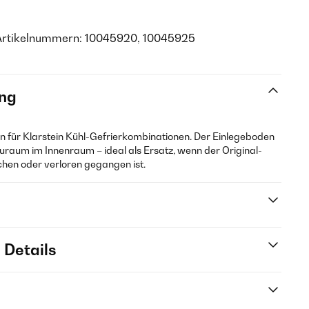
 Artikelnummern: 10045920, 10045925
ng
en für Klarstein Kühl-Gefrierkombinationen. Der Einlegeboden
tauraum im Innenraum – ideal als Ersatz, wenn der Original-
hen oder verloren gegangen ist.
 Details