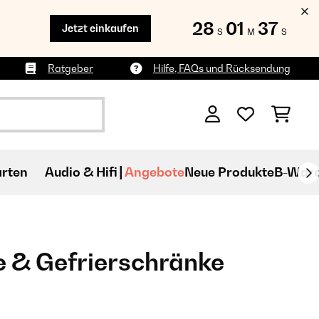
28
01
37
Jetzt einkaufen
S
M
S
Ratgeber
Hilfe, FAQs und Rücksendung
rten
Audio & Hifi
Angebote
Neue Produkte
B-War
 & Gefrierschränke