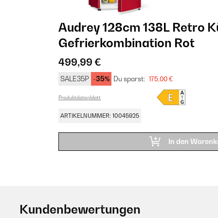
Audrey 128cm 138L Retro K
Gefrierkombination​ Rot
499,99 €
SALE35P
-35%
Du sparst:
175,00 €
Produktdatenblatt
ARTIKELNUMMER: 10045925
In den Warenk
Kundenbewertungen