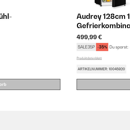
ühl-
Audrey 128cm 1
Gefrierkombina
499,99 €
SALE35P
-35%
Du sparst:
Produktdatenblatt
ARTIKELNUMMER: 10045920
orb