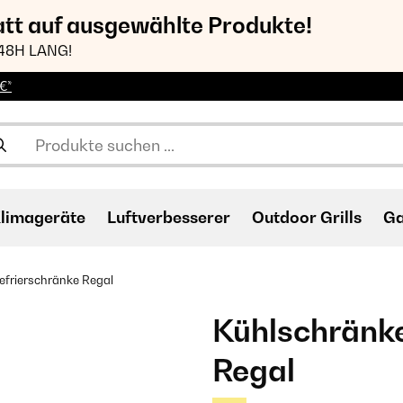
att auf ausgewählte Produkte!
48H LANG!
€*
limageräte
Luftverbesserer
Outdoor Grills
Ga
efrierschränke Regal
Kühlschränke
Regal