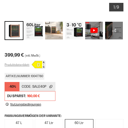
1/9
+4
399,99 €
(inkl. MwSt.)
Produktdatenblatt
ARTIKELNUMMER: 10047760
-40%
CODE:
SALE40P
DU SPARST:
160,00 €
Nutzungsbedingungen
FASSUNGSVERMÖGEN DER VARIANTE:
47 L
47 Ltr
60 Ltr