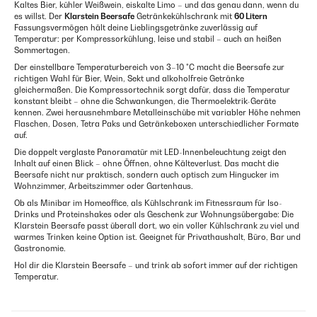
Kaltes Bier, kühler Weißwein, eiskalte Limo – und das genau dann, wenn du
es willst. Der
Klarstein Beersafe
Getränkekühlschrank mit
60 Litern
Fassungsvermögen hält deine Lieblingsgetränke zuverlässig auf
Temperatur: per Kompressorkühlung, leise und stabil – auch an heißen
Sommertagen.
Der einstellbare Temperaturbereich von 3–10 °C macht die Beersafe zur
richtigen Wahl für Bier, Wein, Sekt und alkoholfreie Getränke
gleichermaßen. Die Kompressortechnik sorgt dafür, dass die Temperatur
konstant bleibt – ohne die Schwankungen, die Thermoelektrik-Geräte
kennen. Zwei herausnehmbare Metalleinschübe mit variabler Höhe nehmen
Flaschen, Dosen, Tetra Paks und Getränkeboxen unterschiedlicher Formate
auf.
Die doppelt verglaste Panoramatür mit LED-Innenbeleuchtung zeigt den
Inhalt auf einen Blick – ohne Öffnen, ohne Kälteverlust. Das macht die
Beersafe nicht nur praktisch, sondern auch optisch zum Hingucker im
Wohnzimmer, Arbeitszimmer oder Gartenhaus.
Ob als Minibar im Homeoffice, als Kühlschrank im Fitnessraum für Iso-
Drinks und Proteinshakes oder als Geschenk zur Wohnungsübergabe: Die
Klarstein Beersafe passt überall dort, wo ein voller Kühlschrank zu viel und
warmes Trinken keine Option ist. Geeignet für Privathaushalt, Büro, Bar und
Gastronomie.
Hol dir die Klarstein Beersafe – und trink ab sofort immer auf der richtigen
Temperatur.