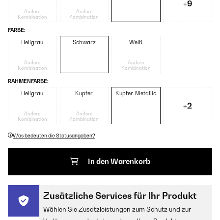
+9
Andere
Andere
Kombination
Kombination
FARBE:
Hellgrau
Schwarz
Weiß
Andere
Andere
Kombination
Kombination
RAHMENFARBE:
Hellgrau
Kupfer
Kupfer-Metallic
+2
Andere
Andere
Kombination
Kombination
Was bedeuten die Statusangaben?
In den Warenkorb
Zusätzliche Services für Ihr Produkt
Wählen Sie Zusatzleistungen zum Schutz und zur