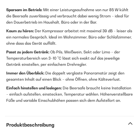
Sparsam im Betrieb:
Mit einer Leistungsaufnahme von nur 85 W kühlt
die Beersafe zuverlässig und verbraucht dabei wenig Strom – ideal für
den Dauerbetrieb im Haushalt, Büro oder in der Bar.
Kaum zu hören:
Der Kompressor arbeitet mit maximal 39 dB – leiser als
ein normales Gespräch. Ideal im Wohnzimmer, Büro oder Schlafzimmer,
ohne dass das Gerät auffällt.
Passt zu jedem Getränk:
Ob Pils, Weißwein, Sekt oder Limo – der
Temperaturbereich von 3–10 °C lässt sich exakt auf das jeweilige
Getränk einstellen, per einfachem Drehregler.
Immer den Überblick:
Die doppelt verglaste Panoramatür zeigt den
gesamten Inhalt auf einen Blick – ohne Öffnen, ohne Kälteverlust.
Einfach hinstellen und loslegen:
Die Beersafe braucht keine Installation
– einfach aufstellen, einstecken, Temperatur wählen. Höhenverstellbare
Füße und variable Einschubhöhen passen sich dem Aufstellort an.
Produktbeschreibung