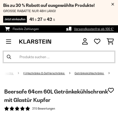
Bis zu 30 % Rabatt auf ausgewählte Produkte!
GROSSE RABATTE NUR 48H LANG!
41
27
42
Jetzt einkaufen
S
M
S
Flexible Zahlungen
Versandkostenfrei ab 100 €*
altsgeräte
Kühlschränke & Gefrierschränke
Getränkekühlschränke
Beersafe 64cm 60L Getränkekühlschrank
mit Glastür​ Kupfer
270 Bewertungen