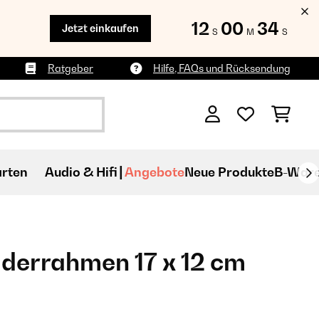
12
00
33
Jetzt einkaufen
S
M
S
Ratgeber
Hilfe, FAQs und Rücksendung
rten
Audio & Hifi
Angebote
Neue Produkte
B-War
lderrahmen 17 x 12 cm