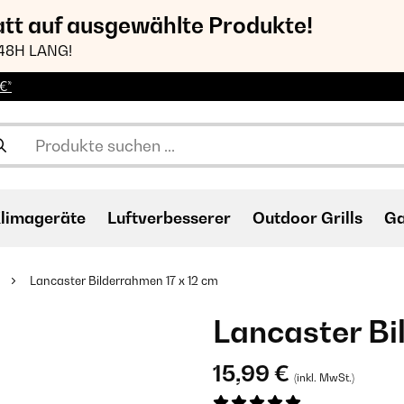
att auf ausgewählte Produkte!
48H LANG!
€*
limageräte
Luftverbesserer
Outdoor Grills
Ga
Lancaster Bilderrahmen 17 x 12 cm
Lancaster Bi
15,99 €
(inkl. MwSt.)