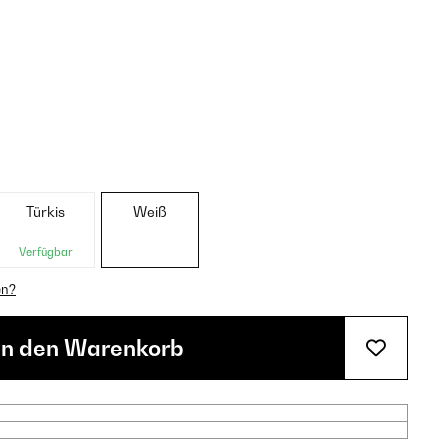
Türkis
Weiß
Verfügbar
en?
In den Warenkorb