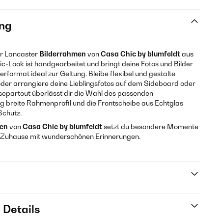
ng
er Lancaster
Bilderrahmen
von
Casa Chic by blumfeldt
aus
c-Look ist handgearbeitet und bringt deine Fotos und Bilder
rformat ideal zur Geltung. Bleibe flexibel und gestalte
r arrangiere deine Lieblingsfotos auf dem Sideboard oder
ssepartout überlässt dir die Wahl des passenden
ig breite Rahmenprofil und die Frontscheibe aus Echtglas
Schutz.
men
von
Casa Chic by blumfeldt
setzt du besondere Momente
in Zuhause mit wunderschönen Erinnerungen.
 Details