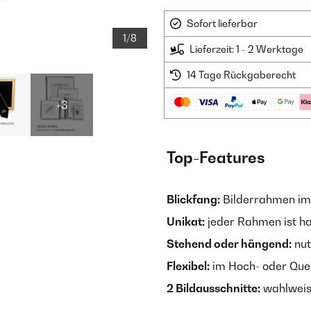
Sofort lieferbar
1/8
Lieferzeit: 1 - 2 Werktage
14 Tage Rückgaberecht
+3
Top-Features
Blickfang:
Bilderrahmen im
Unikat:
jeder Rahmen ist h
Stehend oder hängend:
nut
Flexibel:
im Hoch- oder Que
2 Bildausschnitte:
wahlweis