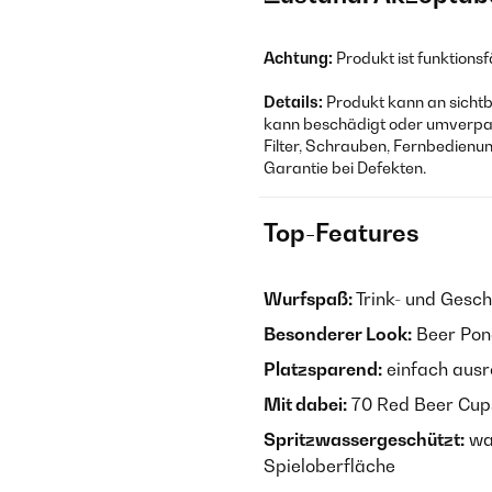
Achtung:
Produkt ist funktion
Details:
Produkt kann an sichtb
kann beschädigt oder umverpac
Filter, Schrauben, Fernbedienu
Garantie bei Defekten.
Top-Features
Wurfspaß:
Trink- und Gesch
Besonderer Look:
Beer Pon
Platzsparend:
einfach ausro
Mit dabei:
70 Red Beer Cups
Spritzwassergeschützt:
was
Spieloberfläche