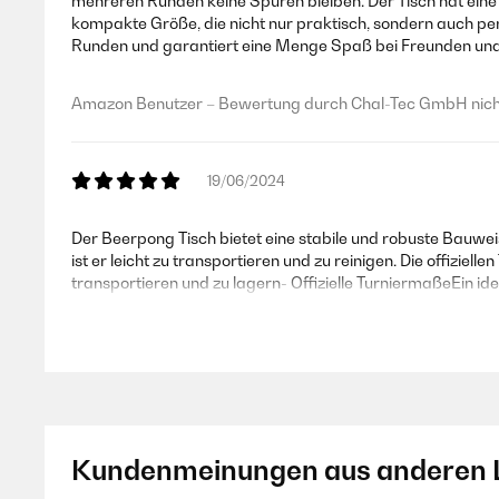
mehreren Runden keine Spuren bleiben. Der Tisch hat eine 
kompakte Größe, die nicht nur praktisch, sondern auch perf
Runden und garantiert eine Menge Spaß bei Freunden und a
Amazon Benutzer – Bewertung durch Chal-Tec GmbH nicht
19/06/2024
Der Beerpong Tisch bietet eine stabile und robuste Bauwe
ist er leicht zu transportieren und zu reinigen. Die offizi
transportieren und zu lagern- Offizielle TurniermaßeEin id
Amazon Benutzer – Bewertung durch Chal-Tec GmbH nicht
10/08/2023
Kundenmeinungen aus anderen 
Der Beercup Bierpong Tisch ist ein unverzichtbares Set für
Spiel konzipiert und bietet viele praktische Funktionen. Ein