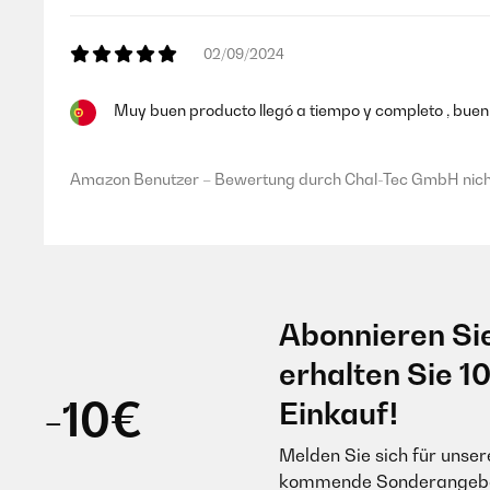
anpassungsfähig für verschiedene Spielsituationen macht. 
entscheidender Vorteil dieses Tisches ist seine Wasserfest
02/09/2024
keinen Schaden nimmt. Die Tatsache, dass der Tisch mit Bi
möchten.
Muy buen producto llegó a tiempo y completo , buen
Amazon Benutzer – Bewertung durch Chal-Tec GmbH nicht
Amazon Benutzer – Bewertung durch Chal-Tec GmbH nicht
28/05/2022
Hallo,da meine Freunde und ich beim Feiern immer die verr
dafür zu kaufen. Gesagt, getan, schaue ich auf Amazon und 
einfach gut ist. Man kann bei einem faltbaren Tisch nicht e
Abonnieren Si
Qualität des Tisches ist jedoch perfekt. Sehr gute Verarbei
bin sehr sehr zufrieden mit diesem Tisch und kann ihn nur
erhalten Sie 1
-10€
Einkauf!
Amazon Benutzer – Bewertung durch Chal-Tec GmbH nicht
Melden Sie sich für unser
kommende Sonderangebot