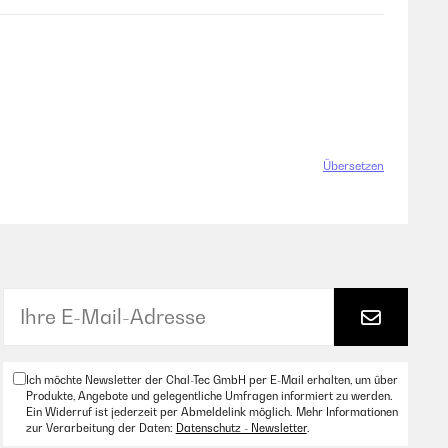
sicher stehen und die Spiele reibungslos verlaufen.Ein
eibt und auch bei unerwarteten Flüssigkeitsverschüttungen
lettpaket für alle, die sofort mit dem Spielen beginnen
Übersetzen
an einem Abend plötzlich die Idee gekommen, einen Tisch
eier direkt ausprobiert, muss ich sagen, dass dieser Tisch
muss man von der Stabilität her ein Punkt abziehen, Die
nt) und Halter für die Becher sind ebenfalls inklusive. Ich
Ich möchte Newsletter der Chal-Tec GmbH per E-Mail erhalten, um über
Produkte, Angebote und gelegentliche Umfragen informiert zu werden.
Ein Widerruf ist jederzeit per Abmeldelink möglich. Mehr Informationen
zur Verarbeitung der Daten:
Datenschutz - Newsletter
.