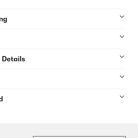
ng
 Details
d