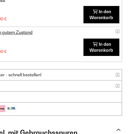
In den
Warenkorb
00 €
in gutem Zustand
In den
Warenkorb
40 €
 - schnell bestellen!
el, mit Gebrauchsspuren