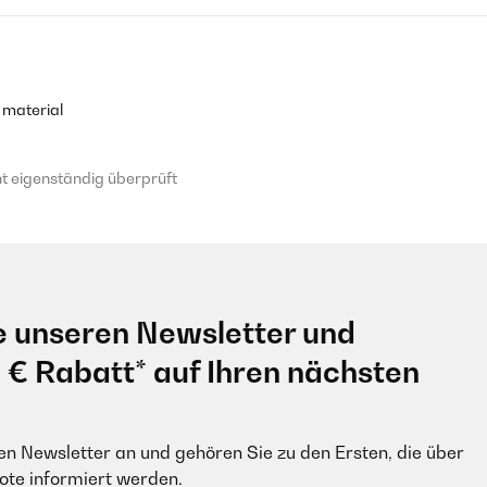
Die integrierten Becherhalterungen sorgen dafür, dass die Red Cups 
igkeit. Diese Eigenschaft trägt dazu bei, dass der Tisch langlebig bl
erpong Red Cups geliefert wird, macht ihn zu einem praktischen Komp
 material
 eigenständig überprüft
 eigenständig überprüft
ücktesten Tische benutzen, um Bier Pong spielen zu können, ist mir 
finde direkt diesen Tisch. Bestellt, angekommen und bei der ersten F
rwarten, dass dieser genauso stabil ist wie ein regulärer Tisch. Hier 
e unseren Newsletter und
tung, Regelwerk für Bier Pong liegt dabei(Wenn jemand diese nicht ken
 jedem empfehlen!
0 € Rabatt* auf Ihren nächsten
 eigenständig überprüft
en Newsletter an und gehören Sie zu den Ersten, die über
e informiert werden.