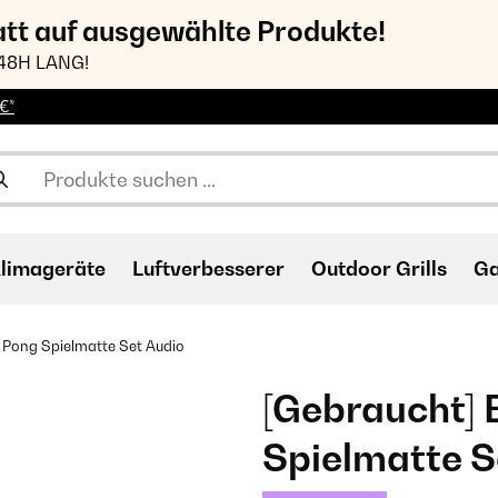
att auf ausgewählte Produkte!
48H LANG!
€*
limageräte
Luftverbesserer
Outdoor Grills
Ga
r Pong Spielmatte Set Audio
[Gebraucht] 
Spielmatte S