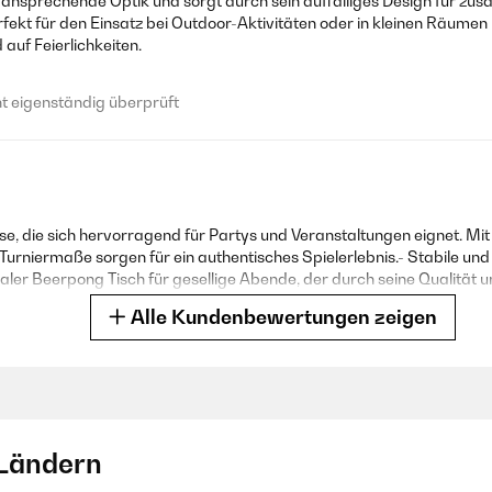
ansprechende Optik und sorgt durch sein auffälliges Design für zusät
ekt für den Einsatz bei Outdoor-Aktivitäten oder in kleinen Räumen is
uf Feierlichkeiten.
 eigenständig überprüft
ise, die sich hervorragend für Partys und Veranstaltungen eignet. 
ellen Turniermaße sorgen für ein authentisches Spielerlebnis.- Stabile
ealer Beerpong Tisch für gesellige Abende, der durch seine Qualität u
Alle Kundenbewertungen zeigen
 eigenständig überprüft
Ländern
 Partyspiele und bringt eine gehörige Portion Spaß in jede Veranstalt
 großer Vorteil ist, dass er schnell und leicht aufzubauen ist. Er ist k