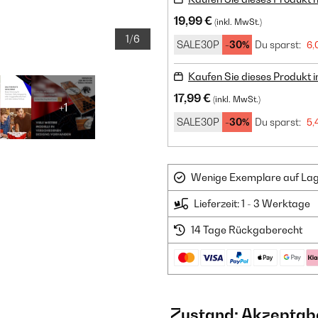
19,99 €
(inkl. MwSt.)
1/6
SALE30P
-30%
Du sparst:
6,
Kaufen Sie dieses Produkt 
17,99 €
(inkl. MwSt.)
+1
SALE30P
-30%
Du sparst:
5,
Wenige Exemplare auf Lager
Lieferzeit: 1 - 3 Werktage
14 Tage Rückgaberecht
Zustand: Akzeptab