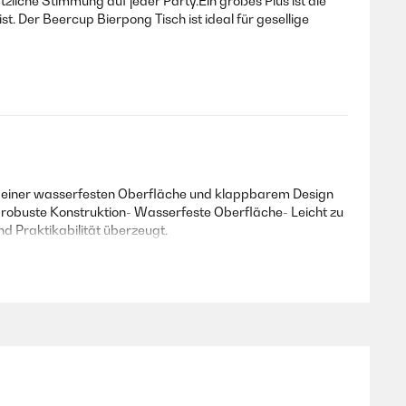
zliche Stimmung auf jeder Party.Ein großes Plus ist die
t. Der Beercup Bierpong Tisch ist ideal für gesellige
Mit einer wasserfesten Oberfläche und klappbarem Design
 und robuste Konstruktion- Wasserfeste Oberfläche- Leicht zu
nd Praktikabilität überzeugt.
ung. Dieser Tisch wurde speziell für das beliebte Beer Pong
lappbar und höhenverstellbar, was ihn äußerst