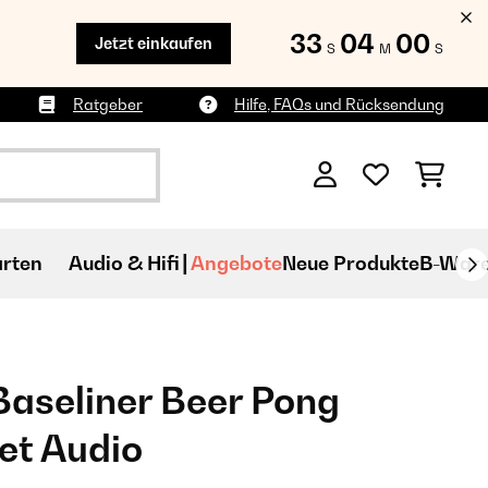
33
03
58
Jetzt einkaufen
S
M
S
Ratgeber
Hilfe, FAQs und Rücksendung
rten
Audio & Hifi
Angebote
Neue Produkte
B-War
Baseliner Beer Pong
et Audio