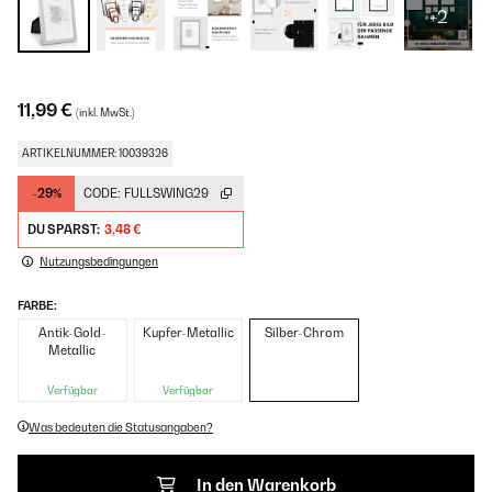
+2
11,99 €
(inkl. MwSt.)
ARTIKELNUMMER: 10039326
-29%
CODE:
FULLSWING29
DU SPARST:
3,48 €
Nutzungsbedingungen
FARBE:
Antik-Gold-
Kupfer-Metallic
Silber-Chrom
Metallic
Verfügbar
Verfügbar
Was bedeuten die Statusangaben?
In den Warenkorb