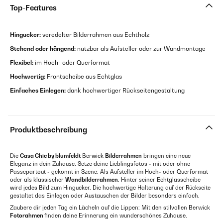
Top-Features
Hingucker:
veredelter Bilderrahmen aus Echtholz
Stehend oder hängend:
nutzbar als Aufsteller oder zur Wandmontage
Flexibel:
im Hoch- oder Querformat
Hochwertig:
Frontscheibe aus Echtglas
Einfaches Einlegen:
dank hochwertiger Rückseitengestaltung
Produktbeschreibung
Die
Casa Chic by blumfeldt
Berwick
Bilderrahmen
bringen eine neue
Eleganz in dein Zuhause. Setze deine Lieblingsfotos - mit oder ohne
Passepartout - gekonnt in Szene: Als Aufsteller im Hoch- oder Querformat
oder als klassischer
Wandbilderrahmen
. Hinter seiner Echtglasscheibe
wird jedes Bild zum Hingucker. Die hochwertige Halterung auf der Rückseite
gestaltet das Einlegen oder Austauschen der Bilder besonders einfach.
Zaubere dir jeden Tag ein Lächeln auf die Lippen: Mit den stilvollen Berwick
Fotorahmen
finden deine Erinnerung ein wunderschönes Zuhause.