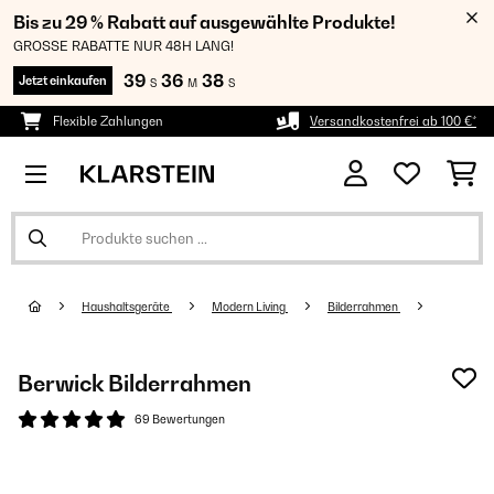
Bis zu 29 % Rabatt auf ausgewählte Produkte!
GROSSE RABATTE NUR 48H LANG!
39
36
38
Jetzt einkaufen
S
M
S
Flexible Zahlungen
Versandkostenfrei ab 100 €*
Haushaltsgeräte
Modern Living
Bilderrahmen
Berwick Bilderrahmen
69 Bewertungen