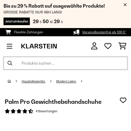
Bis zu 29 % Rabatt auf ausgewählte Produkte!
GROSSE RABATTE NUR 48H LANG!
29
50
29
Jetzt einkaufen
S
M
S
Flexible Zahlungen
Versandkostenfrei ab 100 €*
Haushaltsgeräte
Modern Living
Palm Pro Gewichthebehandschuhe
4 Bewertungen