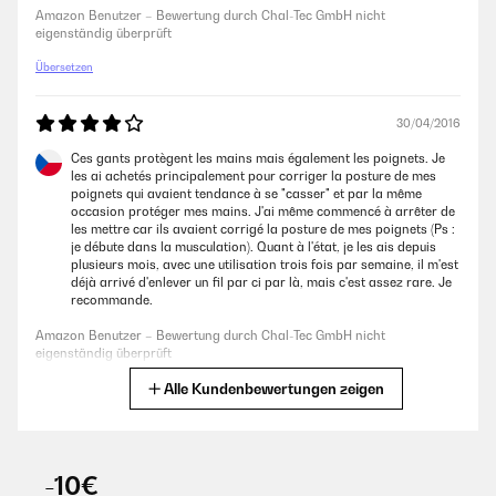
Amazon Benutzer – Bewertung durch Chal-Tec GmbH nicht
eigenständig überprüft
Übersetzen
30/04/2016
Ces gants protègent les mains mais également les poignets. Je
les ai achetés principalement pour corriger la posture de mes
poignets qui avaient tendance à se "casser" et par la même
occasion protéger mes mains. J'ai même commencé à arrêter de
les mettre car ils avaient corrigé la posture de mes poignets (Ps :
je débute dans la musculation). Quant à l'état, je les ais depuis
plusieurs mois, avec une utilisation trois fois par semaine, il m'est
déjà arrivé d'enlever un fil par ci par là, mais c'est assez rare. Je
recommande.
Amazon Benutzer – Bewertung durch Chal-Tec GmbH nicht
eigenständig überprüft
Alle Kundenbewertungen zeigen
Übersetzen
25/03/2016
-10€
Dopo aver testato questi splendidi guanti durante i miei