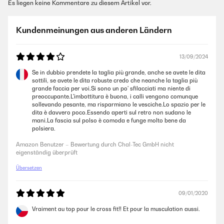
Es liegen keine Kommentare zu diesem Artikel vor.
Kundenmeinungen aus anderen Ländern
13/09/2024
Se in dubbio prendete la taglia più grande, anche se avete le dita
sottili, se avete le dita robuste credo che neanche la taglia più
grande faccia per voi.Si sono un po' sfilacciati ma niente di
preoccupante.L'imbottitura è buona, i calli vengono comunque
sollevando pesante, ma risparmiano le vesciche.Lo spazio per le
dita è davvero poco.Essendo aperti sul retro non sudano le
mani.La fascia sul polso è comoda e funge molto bene da
polsiera.
Amazon Benutzer – Bewertung durch Chal-Tec GmbH nicht
eigenständig überprüft
Übersetzen
09/01/2020
Vraiment au top pour le cross fit!! Et pour la musculation aussi.