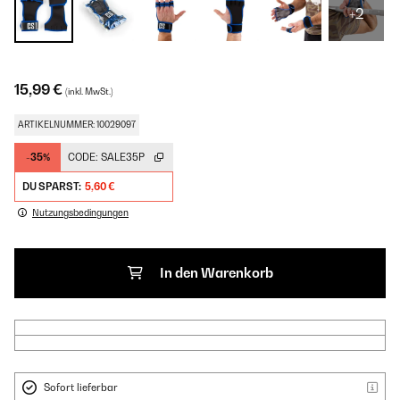
+2
15,99 €
(inkl. MwSt.)
ARTIKELNUMMER: 10029097
-35%
CODE:
SALE35P
DU SPARST:
5,60 €
Nutzungsbedingungen
In den Warenkorb
Sofort lieferbar