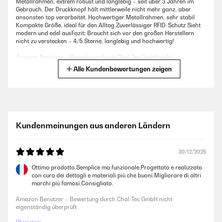
Metallrahmen, extrem robust und langlebig – seit über 3 Jahren im
Gebrauch. Der Druckknopf hält mittlerweile nicht mehr ganz, aber
ansonsten top verarbeitet. Hochwertiger Metallrahmen, sehr stabil
Kompakte Größe, ideal für den Alltag Zuverlässiger RFID-Schutz Sieht
modern und edel ausFazit: Braucht sich vor den großen Herstellern
nicht zu verstecken – 4/5 Sterne, langlebig und hochwertig!
Amazon Benutzer – Bewertung durch Chal-Tec GmbH nicht
eigenständig überprüft
Alle Kundenbewertungen zeigen
04/11/2025
hab es jetzt schon recht lange, funktioniert einwandfrei, gute Qualität,
würde ich wieder kaufen
Kundenmeinungen aus anderen Ländern
Amazon Benutzer – Bewertung durch Chal-Tec GmbH nicht
eigenständig überprüft
30/12/2025
Ottimo prodotto.Semplice ma funzionale.Progettato e realizzato
22/07/2025
con cura dei dettagli e materiali più che buoni.Migliorare di altri
marchi più famosi.Consigliato.
Hervorragend, Nach mehreren Jahren täglichen benutzen meiner ZNAP
Wallet, habe ich mir diese neu angeschafft. Die alte ist nicht beschädigt
Amazon Benutzer – Bewertung durch Chal-Tec GmbH nicht
und wird weiterhin von meinem Sohn benutzt.
eigenständig überprüft
Amazon Benutzer – Bewertung durch Chal-Tec GmbH nicht