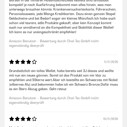
Börsen in der hinteren Hosentasche!Diese Wallets sind unfassbar
kompakt! je nach Ausfürhrung bekommt man alles hinein, was man
unterwegs brauchen könnte: Krankenversuchertenkarte, Führerschein,
Personalausweis, jede Menge Kreditkarten. Dazu einen ganzen Stapel
Geldscheine und bei Bedarf sogar ein kleines Münzfach.Ich habe auch
schon viel teurere, edle Produkte gekauft, aber kein Konzept kommt
auch nur annähernd an die Kompaktheit und Stabilität dieser Wallet!
Ich kann es nur uneingeschränkt empfehlen!
Amazon Benutzer – Bewertung durch Chal-Tec GmbH nicht
eigenständig überprüft
11/11/2025
Grundsätzlich ein tolles Wallet, habe bereits seit 3J dieses und wollte
mit nun ein neues gönnen. Somit ist das Produkt von mir klar zu
empfehlen und 5Sterne wert.Aber ich bestellte ein Schwarzes mit Nickel
(silbernes Alu) und bekommen habe ich ein Schwarz Bronze.Dafür muss
es ein Stern Abzug geben. Geht retour.
Amazon Benutzer – Bewertung durch Chal-Tec GmbH nicht
eigenständig überprüft
10/11/2025