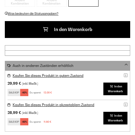
Andere
Andere
Kombination
Kombination
Was bedeuten die Statusangaben?
In den Warenkorb
Auch in anderen Zuständen erhältlich
Kaufen Sie dieses Produkt in gutem Zustand
29,99 €
(inkl. MwSt.)
In den
Warenkorb
SALE40P
-40%
Du sparst:
12,00 €
Kaufen Sie dieses Produkt in akzeptablem Zustand
28,99 €
(inkl. MwSt.)
In den
Warenkorb
SALE40P
-40%
Du sparst:
11,60 €