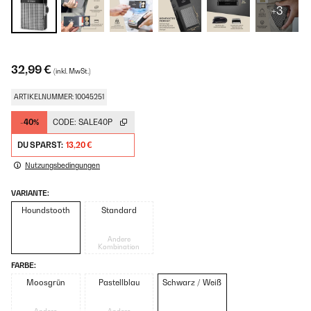
+3
32,99 €
(inkl. MwSt.)
ARTIKELNUMMER: 10045251
-40%
CODE:
SALE40P
DU SPARST:
13,20 €
Nutzungsbedingungen
VARIANTE:
Houndstooth
Standard
Andere
Kombination
FARBE:
Moosgrün
Pastellblau
Schwarz / Weiß