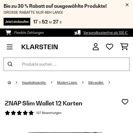
Bis zu 30 % Rabatt auf ausgewählte Produkte!
GROSSE RABATTE NUR 48H LANG!
17
52
27
Jetzt einkaufen
S
M
S
Flexible Zahlungen
Versandkostenfrei ab 100 €*
Haushaltsgeräte
Modern Living
Slim wallet
ZNAP Slim Wallet 12 Karten
107 Bewertungen