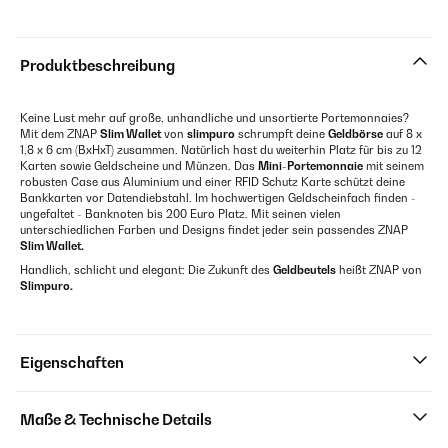
Produktbeschreibung
Keine Lust mehr auf große, unhandliche und unsortierte Portemonnaies?
Mit dem ZNAP
Slim Wallet
von
slimpuro
schrumpft deine
Geldbörse
auf 8 x
1,8 x 6 cm (BxHxT) zusammen. Natürlich hast du weiterhin Platz für bis zu 12
Karten sowie Geldscheine und Münzen. Das
Mini-Portemonnaie
mit seinem
robusten Case aus Aluminium und einer RFID Schutz Karte schützt deine
Bankkarten vor Datendiebstahl. Im hochwertigen Geldscheinfach finden -
ungefaltet - Banknoten bis 200 Euro Platz. Mit seinen vielen
unterschiedlichen Farben und Designs findet jeder sein passendes ZNAP
Slim Wallet.
Handlich, schlicht und elegant: Die Zukunft des
Geldbeutels
heißt ZNAP von
Slimpuro.
Eigenschaften
Maße & Technische Details