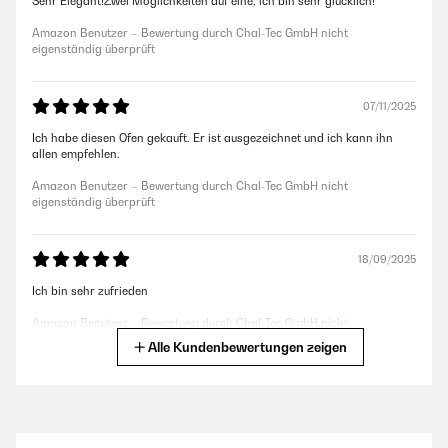
Sehr Elegant!Zwei Möglichkeiten auf eine, ich bin sehr glücklich!
Amazon Benutzer – Bewertung durch Chal-Tec GmbH nicht
eigenständig überprüft
07/11/2025
Ich habe diesen Ofen gekauft. Er ist ausgezeichnet und ich kann ihn
allen empfehlen.
Amazon Benutzer – Bewertung durch Chal-Tec GmbH nicht
eigenständig überprüft
18/09/2025
Ich bin sehr zufrieden
Amazon Benutzer – Bewertung durch Chal-Tec GmbH nicht
eigenständig überprüft
Alle Kundenbewertungen zeigen
24/06/2025
Alles okay