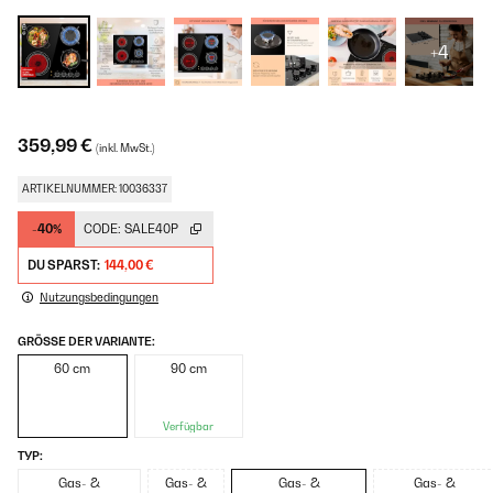
+4
359,99 €
(inkl. MwSt.)
ARTIKELNUMMER: 10036337
-40%
CODE:
SALE40P
DU SPARST:
144,00 €
Nutzungsbedingungen
GRÖSSE DER VARIANTE:
60 cm
90 cm
Verfügbar
TYP:
Gas- &
Gas- &
Gas- &
Gas- &