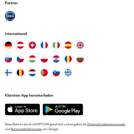
Partner
24/10/2025
Avevo già acquistato la lavastoviglie e adesso il piano
cottura.Ottima qualità.
Amazon Benutzer – Bewertung durch Chal-Tec GmbH nicht
eigenständig überprüft
International
Übersetzen
20/10/2025
Funciona bien y es fácil de limpiar. Le tuve que cambiar los
inyectores ya que con los que traía puestos el fuego era amarillo
y quemaba las ollas. Los inyectores de repuesto con menos pase
de gas vienen incluidos y son fáciles de cambiar. Solamente
tienes que ver de ponerle cada uno donde corresponde
dependiendo el tamaño del hornillo.
Klarstein App herunterladen
Amazon Benutzer – Bewertung durch Chal-Tec GmbH nicht
eigenständig überprüft
Übersetzen
Diese Seite ist durch reCAPTCHA geschützt und es gelten die
Datenschutzbestimmungen
01/10/2025
und
Nutzungsbedingungen
von Google.