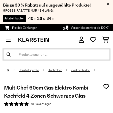
Bis zu 30 % Rabatt auf ausgewählte Produkte!
GROSSE RABATTE NUR 48H LANG!
40
26
33
Jetzt einkaufen
S
M
S
Flexible Zahlungen
Versandkostenfrei ab 100 €*
Haushaltsgeräte
Kochfelder
Gaskochfelder
MultiChef 60cm Gas Elektro Kombi
Kochfeld​ 4 Zonen Schwarzes Glas
48 Bewertungen