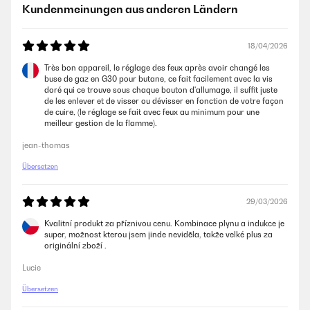
Kundenmeinungen aus anderen Ländern
Amazon Benutzer – Bewertung durch Chal-Tec GmbH nicht
eigenständig überprüft
18/04/2026
30/04/2025
Très bon appareil, le réglage des feux après avoir changé les
buse de gaz en G30 pour butane, ce fait facilement avec la vis
Sehr zufrieden mit dem Kochfeld.
doré qui ce trouve sous chaque bouton d'allumage, il suffit juste
de les enlever et de visser ou dévisser en fonction de votre façon
Amazon Benutzer – Bewertung durch Chal-Tec GmbH nicht
de cuire, (le réglage se fait avec feux au minimum pour une
eigenständig überprüft
meilleur gestion de la flamme).
jean-thomas
15/04/2025
Übersetzen
Gute Qualität es funksuniert einwandfrei
Amazon Benutzer – Bewertung durch Chal-Tec GmbH nicht
29/03/2026
eigenständig überprüft
Kvalitní produkt za příznivou cenu. Kombinace plynu a indukce je
super, možnost kterou jsem jinde neviděla, takže velké plus za
originální zboží .
02/08/2024
Lucie
Gud
Übersetzen
Amazon Benutzer – Bewertung durch Chal-Tec GmbH nicht
eigenständig überprüft