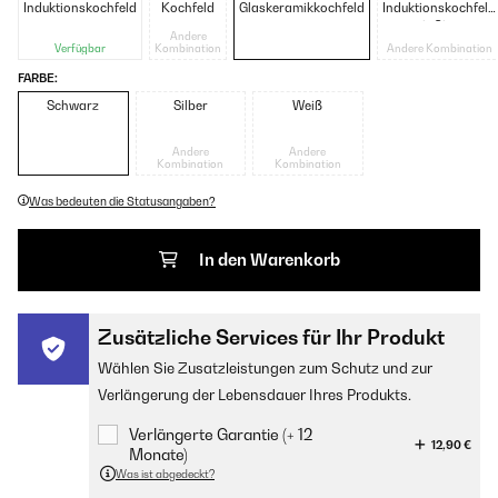
Induktionskochfeld
Kochfeld
Glaskeramikkochfeld
Induktionskochfeld
mit Gitter
Andere
Verfügbar
Kombination
Andere Kombination
FARBE:
Schwarz
Silber
Weiß
Andere
Andere
Kombination
Kombination
Was bedeuten die Statusangaben?
In den Warenkorb
Zusätzliche Services für Ihr Produkt
Wählen Sie Zusatzleistungen zum Schutz und zur
Verlängerung der Lebensdauer Ihres Produkts.
Verlängerte Garantie (+ 12
12,90 €
Monate)
Was ist abgedeckt?