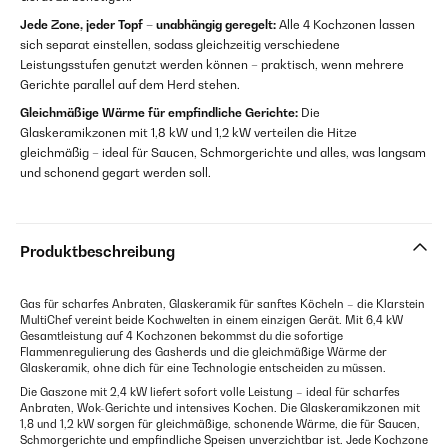
Jede Zone, jeder Topf – unabhängig geregelt:
Alle 4 Kochzonen lassen
sich separat einstellen, sodass gleichzeitig verschiedene
Leistungsstufen genutzt werden können – praktisch, wenn mehrere
Gerichte parallel auf dem Herd stehen.
Gleichmäßige Wärme für empfindliche Gerichte:
Die
Glaskeramikzonen mit 1,8 kW und 1,2 kW verteilen die Hitze
gleichmäßig – ideal für Saucen, Schmorgerichte und alles, was langsam
und schonend gegart werden soll.
Produktbeschreibung
Gas für scharfes Anbraten, Glaskeramik für sanftes Köcheln – die Klarstein
MultiChef vereint beide Kochwelten in einem einzigen Gerät. Mit 6,4 kW
Gesamtleistung auf 4 Kochzonen bekommst du die sofortige
Flammenregulierung des Gasherds und die gleichmäßige Wärme der
Glaskeramik, ohne dich für eine Technologie entscheiden zu müssen.
Die Gaszone mit 2,4 kW liefert sofort volle Leistung – ideal für scharfes
Anbraten, Wok-Gerichte und intensives Kochen. Die Glaskeramikzonen mit
1,8 und 1,2 kW sorgen für gleichmäßige, schonende Wärme, die für Saucen,
Schmorgerichte und empfindliche Speisen unverzichtbar ist. Jede Kochzone