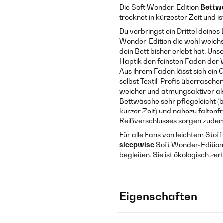
Die Soft Wonder-Edition
Bettw
trocknet in kürzester Zeit und i
Du verbringst ein Drittel deines
Wonder-Edition die wohl weichs
dein Bett bisher erlebt hat. U
Haptik den feinsten Faden der W
Aus ihrem Faden lässt sich ei
selbst Textil-Profis überrasche
weicher und atmungsaktiver als
Bettwäsche sehr pflegeleicht (
kurzer Zeit) und nahezu faltenf
Reißverschlusses sorgen zudem
Für alle Fans von leichtem Stof
sleepwise
Soft Wonder-Editio
begleiten. Sie ist ökologisch zer
Eigenschaften