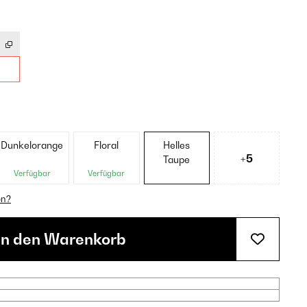
Dunkelorange
Floral
Helles
+5
Taupe
Verfügbar
Verfügbar
en?
In den Warenkorb