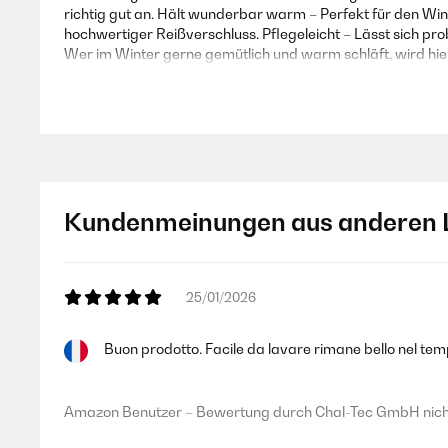
richtig gut an. Hält wunderbar warm – Perfekt für den Win
hochwertiger Reißverschluss. Pflegeleicht – Lässt sich p
Wer im Winter gerne gemütlich und warm schläft, wird hier
Amazon Benutzer – Bewertung durch Chal-Tec GmbH nicht
03/01/2025
Kundenmeinungen aus anderen 
Ich liebe diese Bettwäsche. Trocknerbeständig, mit Reiß
Amazon Benutzer – Bewertung durch Chal-Tec GmbH nicht
25/01/2026
Buon prodotto. Facile da lavare rimane bello nel temp
25/11/2024
Ich bin sehr zufrieden von meine Auswahl, gut verpackt und 
Amazon Benutzer – Bewertung durch Chal-Tec GmbH nicht