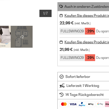
Auch in anderen Zuständen 
1/7
Kaufen Sie dieses Produkt 
22,99 €
(inkl. MwSt.)
FULLSWING29
-29%
Du spars
+2
Kaufen Sie dieses Produkt 
21,99 €
(inkl. MwSt.)
FULLSWING29
-29%
Du spars
Sofort lieferbar
Lieferzeit: 1 Werktag
14 Tage Rückgaberecht