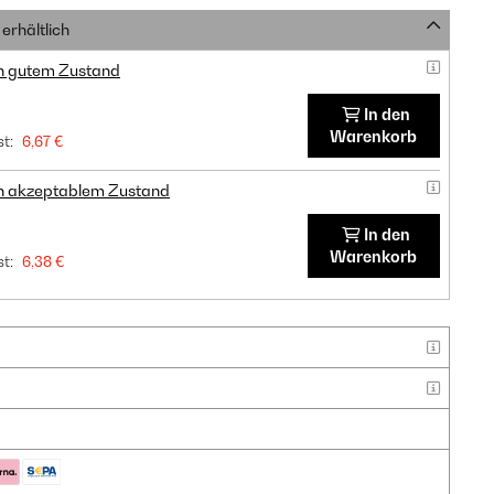
erhältlich
in gutem Zustand
In den
Warenkorb
t:
6,67 €
in akzeptablem Zustand
In den
Warenkorb
t:
6,38 €