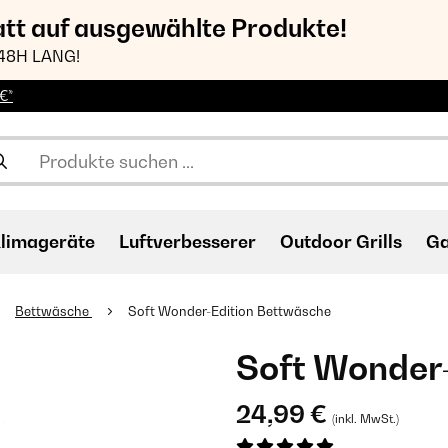
att auf ausgewählte Produkte!
48H LANG!
€*
limageräte
Luftverbesserer
Outdoor Grills
Ga
Bettwäsche
Soft Wonder-Edition Bettwäsche
Soft Wonder
24,99 €
(inkl. MwSt.)