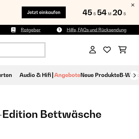
45
54
19
Jetzt einkaufen
S
M
S
Ratgeber
Hilfe, FAQs und Rücksendung
rten
Audio & Hifi
Angebote
Neue Produkte
B-War
-Edition Bettwäsche