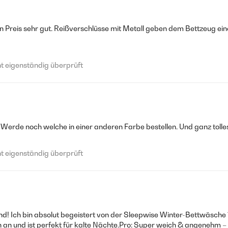
en Preis sehr gut. Reißverschlüsse mit Metall geben dem Bettzeug ei
 eigenständig überprüft
 Werde noch welche in einer anderen Farbe bestellen. Und ganz tolle
 eigenständig überprüft
! Ich bin absolut begeistert von der Sleepwise Winter-Bettwäsche
h an und ist perfekt für kalte Nächte.Pro: Super weich & angenehm – 