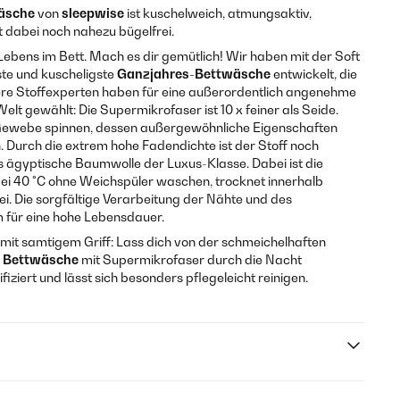
äsche
von
sleepwise
ist kuschelweich, atmungsaktiv,
st dabei noch nahezu bügelfrei.
 Lebens im Bett. Mach es dir gemütlich! Wir haben mit der Soft
te und kuscheligste
Ganzjahres-Bettwäsche
entwickelt, die
nsere Stoffexperten haben für eine außerordentlich angenehme
elt gewählt: Die Supermikrofaser ist 10 x feiner als Seide.
n Gewebe spinnen, dessen außergewöhnliche Eigenschaften
n. Durch die extrem hohe Fadendichte ist der Stoff noch
 ägyptische Baumwolle der Luxus-Klasse. Dabei ist die
bei 40 °C ohne Weichspüler waschen, trocknet innerhalb
rei. Die sorgfältige Verarbeitung der Nähte und des
 für eine hohe Lebensdauer.
f mit samtigem Griff: Lass dich von der schmeichelhaften
n
Bettwäsche
mit Supermikrofaser durch die Nacht
tifiziert und lässt sich besonders pflegeleicht reinigen.