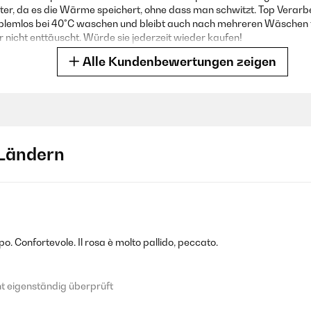
ter, da es die Wärme speichert, ohne dass man schwitzt. Top Verarbe
roblemlos bei 40°C waschen und bleibt auch nach mehreren Wäschen 
 nicht enttäuscht. Würde sie jederzeit wieder kaufen!
Alle Kundenbewertungen zeigen
 eigenständig überprüft
Ländern
verschlüssen und super angenehm.
 eigenständig überprüft
o. Confortevole. Il rosa è molto pallido, peccato.
schnell geliefert.
 eigenständig überprüft