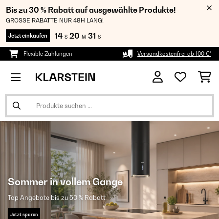
Bis zu 30 % Rabatt auf ausgewählte Produkte!
GROSSE RABATTE NUR 48H LANG!
14
20
30
Jetzt einkaufen
S
M
S
Flexible Zahlungen
Versandkostenfrei ab 100 €*
Sommer in vollem Gange
Top Angebote bis zu 50 % Rabatt
Jetzt sparen