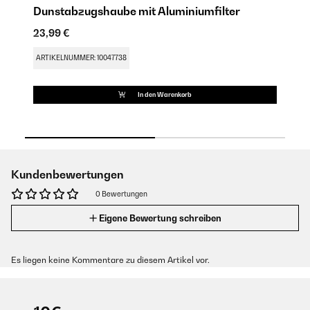
Dunstabzugshaube mit Aluminiumfilter
D
23,99 €
18
ARTIKELNUMMER: 10047738
AR
In den Warenkorb
Kundenbewertungen
0 Bewertungen
Eigene Bewertung schreiben
Es liegen keine Kommentare zu diesem Artikel vor.