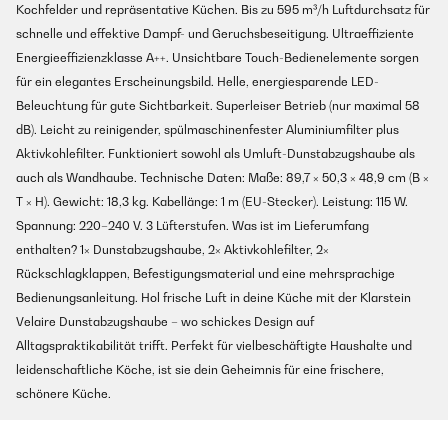
Kochfelder und repräsentative Küchen. Bis zu 595 m³/h Luftdurchsatz für
schnelle und effektive Dampf- und Geruchsbeseitigung. Ultraeffiziente
Energieeffizienzklasse A++. Unsichtbare Touch-Bedienelemente sorgen
für ein elegantes Erscheinungsbild. Helle, energiesparende LED-
Beleuchtung für gute Sichtbarkeit. Superleiser Betrieb (nur maximal 58
dB). Leicht zu reinigender, spülmaschinenfester Aluminiumfilter plus
Aktivkohlefilter. Funktioniert sowohl als Umluft-Dunstabzugshaube als
auch als Wandhaube. Technische Daten: Maße: 89,7 × 50,3 × 48,9 cm (B ×
T × H). Gewicht: 18,3 kg. Kabellänge: 1 m (EU-Stecker). Leistung: 115 W.
Spannung: 220–240 V. 3 Lüfterstufen. Was ist im Lieferumfang
enthalten? 1× Dunstabzugshaube, 2× Aktivkohlefilter, 2×
Rückschlagklappen, Befestigungsmaterial und eine mehrsprachige
Bedienungsanleitung. Hol frische Luft in deine Küche mit der Klarstein
Velaire Dunstabzugshaube – wo schickes Design auf
Alltagspraktikabilität trifft. Perfekt für vielbeschäftigte Haushalte und
leidenschaftliche Köche, ist sie dein Geheimnis für eine frischere,
schönere Küche.