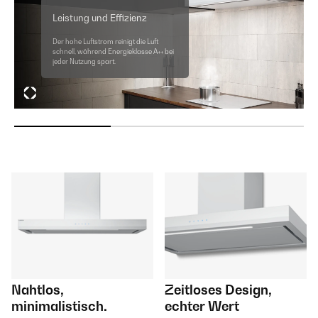
Leistung und Effizienz
Der hohe Luftstrom reinigt die Luft
schnell, während Energieklasse A++ bei
jeder Nutzung spart.
Nahtlos,
Zeitloses Design,
minimalistisch.
echter Wert