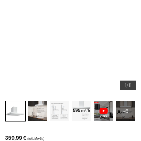
1/11
+6
359,99 €
(inkl. MwSt.)