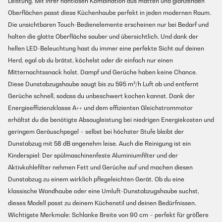
Leistung. Mit ihrer nahtlosen Kombination aus matten und glänzenden
Oberflächen passt diese Küchenhaube perfekt in jeden modernen Raum.
Die unsichtbaren Touch-Bedienelemente erscheinen nur bei Bedarf und
halten die glatte Oberfläche sauber und übersichtlich. Und dank der
hellen LED-Beleuchtung hast du immer eine perfekte Sicht auf deinen
Herd, egal ob du brätst, köchelst oder dir einfach nur einen
Mitternachtssnack holst. Dampf und Gerüche haben keine Chance.
Diese Dunstabzugshaube saugt bis zu 595 m³/h Luft ab und entfernt
Gerüche schnell, sodass du unbeschwert kochen kannst. Dank der
Energieeffizienzklasse A++ und dem effizienten Gleichstrommotor
erhältst du die benötigte Absaugleistung bei niedrigen Energiekosten und
geringem Geräuschpegel – selbst bei höchster Stufe bleibt der
Dunstabzug mit 58 dB angenehm leise. Auch die Reinigung ist ein
Kinderspiel: Der spülmaschinenfeste Aluminiumfilter und der
Aktivkohlefilter nehmen Fett und Gerüche auf und machen diesen
Dunstabzug zu einem wirklich pflegeleichten Gerät. Ob du eine
klassische Wandhaube oder eine Umluft-Dunstabzugshaube suchst,
dieses Modell passt zu deinem Küchenstil und deinen Bedürfnissen.
Wichtigste Merkmale: Schlanke Breite von 90 cm – perfekt für größere