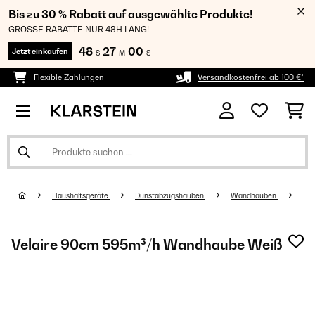
Bis zu 30 % Rabatt auf ausgewählte Produkte!
GROSSE RABATTE NUR 48H LANG!
48
27
00
Jetzt einkaufen
S
M
S
Flexible Zahlungen
Versandkostenfrei ab 100 €*
Haushaltsgeräte
Dunstabzugshauben
Wandhauben
Velaire 90cm 595m³/h Wandhaube Weiß