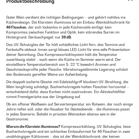
Produktbeschreibung
Guter Wein verdient die richtigen Bedingungen – und gehört nahtlos ins
Küchendesign. Die Klarstein illuminosa ist ein Einbau-Weinkühlschrank für
46 Flaschen
, der sich lückenlos in jede Küchenzeile einfügt: kein
Kompromiss zwischen Funktion und Optik, kein störendes Surren im
Hintergrund. Geräuschpegel: nur
39 dB
.
Das UV-Schutzglas der Tür hält schädliches Licht fern, das Tannine und
Farbstoffe abbaut. Innen sorgt blaues LED-Licht für eine edle Präsentation
deiner Sammlung. Das Kompressorkühlsystem hält die Temperatur
zuverlässig stabil – auch wenn die Küche im Sommer warm wird. Der
einstellbare Temperaturbereich von 5–22 °C bewahrt Aromen und
Geschmacksprofile jeder Flasche. Vibrationsgedämmte Lagerung schützt
den Bodensatz gereifter Weine vor Aufwirbelung.
Die doppelt isolierte Glastür mit Edelstahlgriff blockiert UV-Strahlung, die
Wein langfristig schädigt. Buchenholzregale halten Flaschen horizontal –
entscheidend dafür, dass Korken nicht austrocknen. Ein Aktivkohlefilter
nimmt Fremdgerüche aus der Umgebung auf.
Ob ein offener Weißwein auf Serviertemperatur, ein Rotwein, der noch einige
Jahre reifen soll, oder die Hausbar für Gästeabende – die illuminosa passt
in jedes Szenario. Beliebt in privaten Weinecken ebenso wie in der
Gastronomie.
Warum die Klarstein illuminosa?
Kompressorkühlung, UV-Schutzglas, leise
Buchenholzregale und ein schlankes Einbauformat für 46 Flaschen in zwei
unabhängigen Kühlzonen – das ist der Weinkühlschrank, der keinen