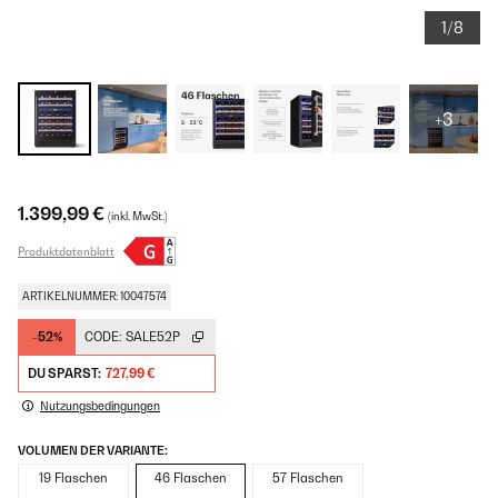
1/8
+3
1.399,99 €
(inkl. MwSt.)
Produktdatenblatt
ARTIKELNUMMER: 10047574
-52%
CODE:
SALE52P
DU SPARST:
727,99 €
Nutzungsbedingungen
VOLUMEN DER VARIANTE:
19 Flaschen
46 Flaschen
57 Flaschen