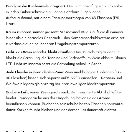
Bündig in die Küchenzeile integriert:
Die illuminosa fügt sich lückenlos
in jeden Einbauschrank ein – ohne sichtbare Fugen, ohne
Aufbauaufwand, mit einem Fassungsvermögen von 46 Flaschen (129
Liter).
Kaum zu hören, immer präsent:
Mit maximal 39 dB läuft die illuminosa
leiser als ein normales Gespräch – das Kompressorkühlsystem arbeitet
zuverlässig auch bei höheren Umgebungstemperaturen.
Licht, das Wein schadet, bleibt draußen:
Das UV-Schutzglas der Tür
blockt die Strahlung, die Tannine und Farbstoffe im Wein abbaut. Blaues
LED-Licht im Inneren setzt die Sammlung stilvoll in Szene.
Jede Flasche in ihrer idealen Zone:
Zwei unabhängige Kühlzonen (16 +
30 Flaschen) lassen sich separat auf 5–22 °C einstellen – Rotwein und
Weißwein lagern gleichzeitig bei ihrer jeweiligen Idealtemperatur.
Saubere Luft, reiner Weingeschmack:
Der integrierte Aktivkohlefilter
bindet Fremdgerüche aus der Umgebung, bevor sie das Aroma
beeinflussen können. Buchenholzeinschübe halten Flaschen horizontal,
damit Korken feucht bleiben und der Verschluss dauerhaft dichtet.