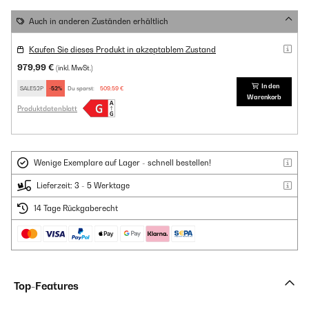
Auch in anderen Zuständen erhältlich
Kaufen Sie dieses Produkt in akzeptablem Zustand
979,99 €
(inkl. MwSt.)
In den
SALE52P
-52%
Du sparst:
509,59 €
Warenkorb
Produktdatenblatt
Wenige Exemplare auf Lager - schnell bestellen!
Lieferzeit: 3 - 5 Werktage
14 Tage Rückgaberecht
Top-Features