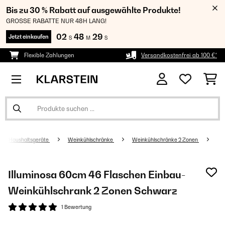
Bis zu 30 % Rabatt auf ausgewählte Produkte!
GROSSE RABATTE NUR 48H LANG!
02
48
29
Jetzt einkaufen
S
M
S
Flexible Zahlungen
Versandkostenfrei ab 100 €*
Haushaltsgeräte
Weinkühlschränke
Weinkühlschränke 2 Zonen
Illuminosa 60cm 46 Flaschen Einbau-
Weinkühlschrank 2 Zonen Schwarz
1 Bewertung