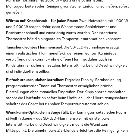
Kaminatmosphäre mit 2000 W – ganz ohne Schornstein,
Montagearbeiten oder Reinigung von Asche. Einfach anschließen, sofort
genießen.
Wärme auf Knopfdruck – für jeden Raum:
Zwei Heizstufen mit 1.000 W
und 2.000 W sorgen dafür, dass Wohnzimmer, Schlafzimmer und
Esszimmer schnell und zuverlässig warm werden. Der integrierte
Thermostat hält die eingestellte Temperatur automatisch konstant.
Täuschend echtes Flammenspiel:
Die 3D-LED-Technologie erzeugt
einen realistischen Flammeneffekt, der einem echten Kaminfeuer
verblüffend nahekommt – ohne offene Flamme, daher auch im
Kinderzimmer sicher einsetzbar. Intensität, Farbe und Geschwindigkeit
sind individuell einstellbar.
Einfach steuern, sicher betreiben:
Digitales Display, Fernbedienung,
programmierbarer Timer und Thermostat ermöglichen präzise
Einstellungen ohne manuelles Eingreifen. Der Kippsicherheitsschalter
stoppt die Heizfunktion sofort beim Umfallen – der Überhitzungsschutz
schaltet das Gerät bei zu hoher Temperatur automatisch ab.
Wandkamin-Optik, die ins Auge fällt:
Der Lamington setzt jeden Raum
stilvoll in Szene – das 3D-LED-Flammenspiel mit einstellbarer
Intensität, Farbe und Geschwindigkeit macht die Wand zum
Mittelpunkt. Die abnehmbare Zierblende erleichtert die Reinigung, kein