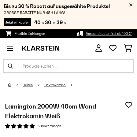
Bis zu 30 % Rabatt auf ausgewählte Produkte!
GROSSE RABATTE NUR 48H LANG!
40
30
38
Jetzt einkaufen
S
M
S
Flexible Zahlungen
Versandkostenfrei ab 100 €*
Heizen
Elektrokamine
Lamington 2000W 40cm Wand-
Elektrokamin​ Weiß
12 Bewertungen