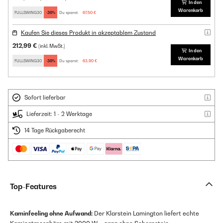
In den
Warenkorb
FULLSWING30
-30%
Du sparst:
67,50 €
Kaufen Sie dieses Produkt in akzeptablem Zustand
212,99 €
(inkl. MwSt.)
In den
Warenkorb
FULLSWING30
-30%
Du sparst:
63,90 €
Sofort lieferbar
Lieferzeit: 1 - 2 Werktage
14 Tage Rückgaberecht
Top-Features
Kaminfeeling ohne Aufwand:
Der Klarstein Lamington liefert echte