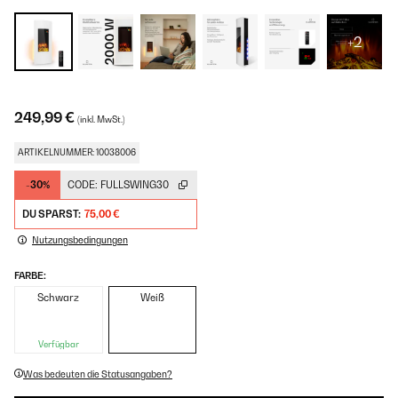
+2
249,99 €
(inkl. MwSt.)
ARTIKELNUMMER: 10038006
-30%
CODE:
FULLSWING30
DU SPARST:
75,00 €
Nutzungsbedingungen
FARBE:
Schwarz
Weiß
Verfügbar
Was bedeuten die Statusangaben?