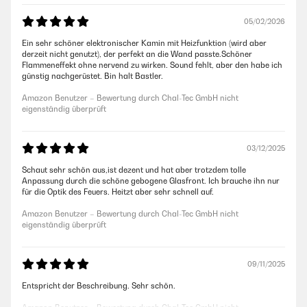
05/02/2026
Ein sehr schöner elektronischer Kamin mit Heizfunktion (wird aber
derzeit nicht genutzt), der perfekt an die Wand passte.Schöner
Flammeneffekt ohne nervend zu wirken. Sound fehlt, aber den habe ich
günstig nachgerüstet. Bin halt Bastler.
Amazon Benutzer – Bewertung durch Chal-Tec GmbH nicht
eigenständig überprüft
03/12/2025
Schaut sehr schön aus,ist dezent und hat aber trotzdem tolle
Anpassung durch die schöne gebogene Glasfront. Ich brauche ihn nur
für die Optik des Feuers. Heitzt aber sehr schnell auf.
Amazon Benutzer – Bewertung durch Chal-Tec GmbH nicht
eigenständig überprüft
09/11/2025
Entspricht der Beschreibung. Sehr schön.