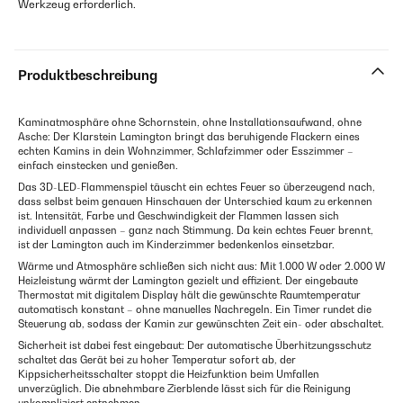
Werkzeug erforderlich.
Produktbeschreibung
Kaminatmosphäre ohne Schornstein, ohne Installationsaufwand, ohne
Asche: Der Klarstein Lamington bringt das beruhigende Flackern eines
echten Kamins in dein Wohnzimmer, Schlafzimmer oder Esszimmer –
einfach einstecken und genießen.
Das 3D-LED-Flammenspiel täuscht ein echtes Feuer so überzeugend nach,
dass selbst beim genauen Hinschauen der Unterschied kaum zu erkennen
ist. Intensität, Farbe und Geschwindigkeit der Flammen lassen sich
individuell anpassen – ganz nach Stimmung. Da kein echtes Feuer brennt,
ist der Lamington auch im Kinderzimmer bedenkenlos einsetzbar.
Wärme und Atmosphäre schließen sich nicht aus: Mit 1.000 W oder 2.000 W
Heizleistung wärmt der Lamington gezielt und effizient. Der eingebaute
Thermostat mit digitalem Display hält die gewünschte Raumtemperatur
automatisch konstant – ohne manuelles Nachregeln. Ein Timer rundet die
Steuerung ab, sodass der Kamin zur gewünschten Zeit ein- oder abschaltet.
Sicherheit ist dabei fest eingebaut: Der automatische Überhitzungsschutz
schaltet das Gerät bei zu hoher Temperatur sofort ab, der
Kippsicherheitsschalter stoppt die Heizfunktion beim Umfallen
unverzüglich. Die abnehmbare Zierblende lässt sich für die Reinigung