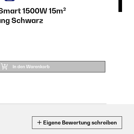
 Smart 1500W 15m²
Ba
ung Schwarz
Ko
169
ARTIK
In den Warenkorb
Eigene Bewertung schreiben