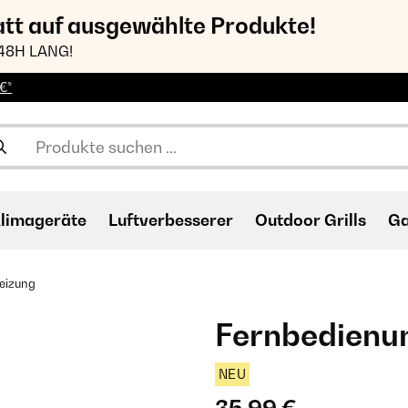
att auf ausgewählte Produkte!
48H LANG!
€*
limageräte
Luftverbesserer
Outdoor Grills
Ga
eizung
Fernbedienun
NEU