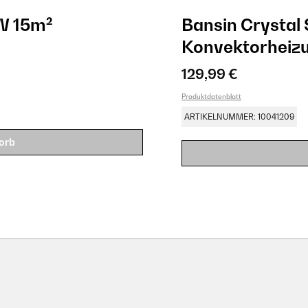
W 15m²
Bansin Crystal
Konvektorheiz
129,99 €
Produktdatenblatt
ARTIKELNUMMER: 10041209
orb