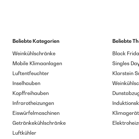
Beliebte Kategorien
Beliebte T
Weinkühlschränke
Black Frid
Mobile Klimaanlagen
Singles Da
Luftentfeuchter
Klarstein 
Inselhauben
Weinkühlsc
Kopffreihauben
Dunstabzug
Infrarotheizungen
Induktionsk
Eiswürfelmaschinen
Klimagerät
Getränkekühlschränke
Elektroheiz
Luftkühler