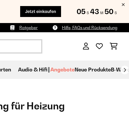
05
43
48
Jetzt einkaufen
S
M
S
Ratgeber
Hilfe, FAQs und Rücksendung
rten
Audio & Hifi
Angebote
Neue Produkte
B-War
g für Heizung