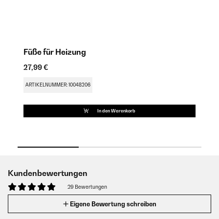
Füße für Heizung
F
27,99 €
35
ARTIKELNUMMER: 10048206
AR
In den Warenkorb
Kundenbewertungen
29 Bewertungen
Eigene Bewertung schreiben