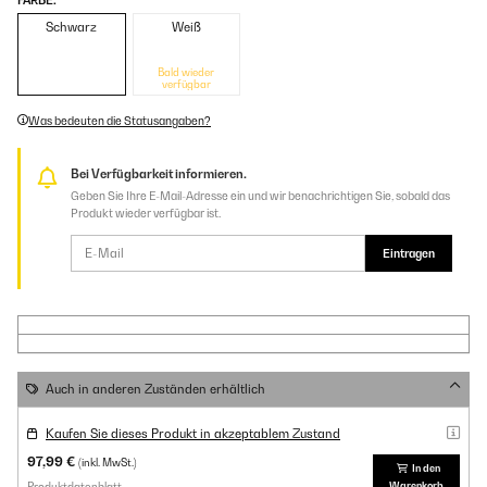
FARBE:
Schwarz
Weiß
Bald wieder
verfügbar
Was bedeuten die Statusangaben?
Bei Verfügbarkeit informieren.
Geben Sie Ihre E-Mail-Adresse ein und wir benachrichtigen Sie, sobald das
Produkt wieder verfügbar ist.
Eintragen
Auch in anderen Zuständen erhältlich
Kaufen Sie dieses Produkt in akzeptablem Zustand
97,99 €
(inkl. MwSt.)
In den
Produktdatenblatt
Warenkorb