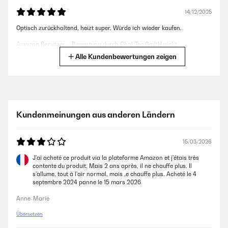
14/12/2025
Optisch zurückhaltend, heizt super. Würde ich wieder kaufen.
Amazon Benutzer – Bewertung durch Chal-Tec GmbH nicht
eigenständig überprüft
Alle Kundenbewertungen zeigen
04/12/2025
Alles Top geklappt! Geräte laufen schon!
Kundenmeinungen aus anderen Ländern
Amazon Benutzer – Bewertung durch Chal-Tec GmbH nicht
eigenständig überprüft
15/03/2026
01/11/2025
J'ai acheté ce produit via la plateforme Amazon et j'étais très
contente du produit. Mais 2 ans après, il ne chauffe plus. Il
Optisch sehr schön
s'allume, tout à l'air normal, mais ,e chauffe plus. Acheté le 4
septembre 2024 panne le 15 mars 2026
Amazon Benutzer – Bewertung durch Chal-Tec GmbH nicht
eigenständig überprüft
Anne-Marie
Übersetzen
21/10/2025