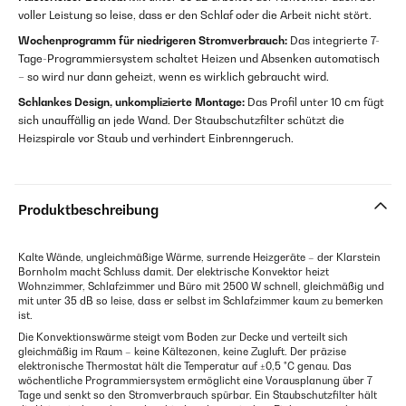
voller Leistung so leise, dass er den Schlaf oder die Arbeit nicht stört.
Wochenprogramm für niedrigeren Stromverbrauch:
Das integrierte 7-
Tage-Programmiersystem schaltet Heizen und Absenken automatisch
– so wird nur dann geheizt, wenn es wirklich gebraucht wird.
Schlankes Design, unkomplizierte Montage:
Das Profil unter 10 cm fügt
sich unauffällig an jede Wand. Der Staubschutzfilter schützt die
Heizspirale vor Staub und verhindert Einbrenngeruch.
Produktbeschreibung
Kalte Wände, ungleichmäßige Wärme, surrende Heizgeräte – der Klarstein
Bornholm macht Schluss damit. Der elektrische Konvektor heizt
Wohnzimmer, Schlafzimmer und Büro mit 2500 W schnell, gleichmäßig und
mit unter 35 dB so leise, dass er selbst im Schlafzimmer kaum zu bemerken
ist.
Die Konvektionswärme steigt vom Boden zur Decke und verteilt sich
gleichmäßig im Raum – keine Kältezonen, keine Zugluft. Der präzise
elektronische Thermostat hält die Temperatur auf ±0,5 °C genau. Das
wöchentliche Programmiersystem ermöglicht eine Vorausplanung über 7
Tage und senkt so den Stromverbrauch spürbar. Ein Staubschutzfilter hält