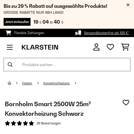
Bis zu 29 % Rabatt auf ausgewählte Produkte!
GROSSE RABATTE NUR 48H LANG!
19
04
40
Jetzt einkaufen
S
M
S
Flexible Zahlungen
Versandkostenfrei ab 100 €*
Heizen
Konvektorheizung
Bornholm Smart 2500W 25m²
Konvektorheizung Schwarz
29 Bewertungen