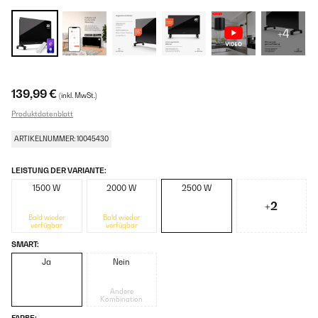
+4
139,99 €
(inkl. MwSt.)
Produktdatenblatt
ARTIKELNUMMER: 10045430
LEISTUNG DER VARIANTE:
1500 W
2000 W
2500 W
+2
Bald wieder
Bald wieder
verfügbar
verfügbar
SMART:
Ja
Nein
Andere
Kombination