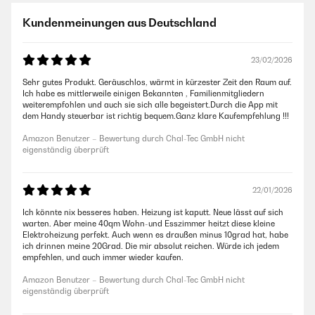
Kundenmeinungen aus Deutschland
23/02/2026
Sehr gutes Produkt. Geräuschlos, wärmt in kürzester Zeit den Raum auf.
Ich habe es mittlerweile einigen Bekannten , Familienmitgliedern
weiterempfohlen und auch sie sich alle begeistert.Durch die App mit
dem Handy steuerbar ist richtig bequem.Ganz klare Kaufempfehlung !!!
Amazon Benutzer – Bewertung durch Chal-Tec GmbH nicht
eigenständig überprüft
22/01/2026
Ich könnte nix besseres haben. Heizung ist kaputt. Neue lässt auf sich
warten. Aber meine 40qm Wohn-und Esszimmer heitzt diese kleine
Elektroheizung perfekt. Auch wenn es draußen minus 10grad hat, habe
ich drinnen meine 20Grad. Die mir absolut reichen. Würde ich jedem
empfehlen, und auch immer wieder kaufen.
Amazon Benutzer – Bewertung durch Chal-Tec GmbH nicht
eigenständig überprüft