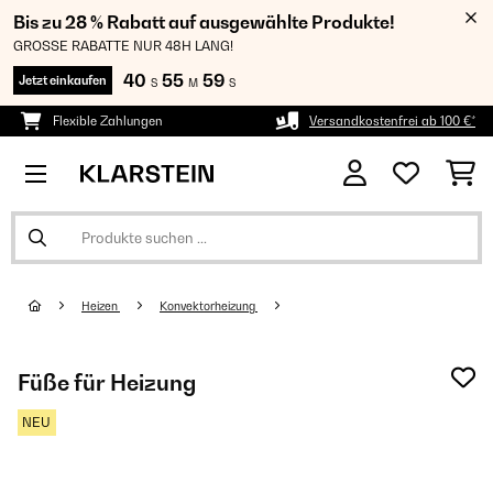
Bis zu 28 % Rabatt auf ausgewählte Produkte!
GROSSE RABATTE NUR 48H LANG!
40
55
59
Jetzt einkaufen
S
M
S
Flexible Zahlungen
Versandkostenfrei ab 100 €*
Heizen
Konvektorheizung
Füße für Heizung
NEU