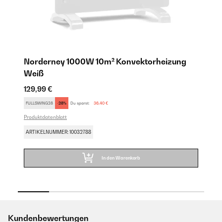
Norderney 1000W 10m² Konvektorheizung
B
Weiß
K
129,99 €
11
FULLSWING28
-28%
Du sparst:
36,40 €
FU
Produktdatenblatt
Pro
ARTIKELNUMMER: 10032788
AR
In den Warenkorb
Kundenbewertungen