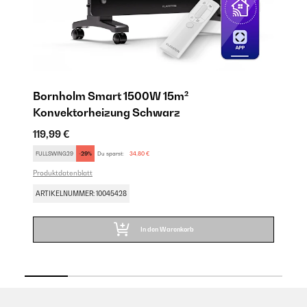
Bornholm Smart 1500W 15m²
B
Konvektorheizung Schwarz
K
119,99 €
12
Pro
FULLSWING29
-29%
Du sparst:
34,80 €
Produktdatenblatt
AR
ARTIKELNUMMER: 10045428
In den Warenkorb