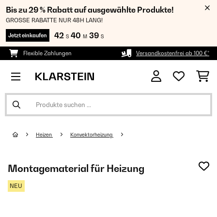
Bis zu 29 % Rabatt auf ausgewählte Produkte!
GROSSE RABATTE NUR 48H LANG!
42
40
39
Jetzt einkaufen
S
M
S
Flexible Zahlungen
Versandkostenfrei ab 100 €*
Heizen
Konvektorheizung
Montagematerial für Heizung
NEU