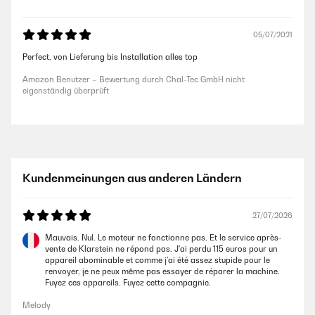
05/07/2021
Perfect, von Lieferung bis Installation alles top
Amazon Benutzer – Bewertung durch Chal-Tec GmbH nicht
eigenständig überprüft
Kundenmeinungen aus anderen Ländern
27/07/2026
Mauvais. Nul. Le moteur ne fonctionne pas. Et le service après-
vente de Klarstein ne répond pas. J'ai perdu 115 euros pour un
appareil abominable et comme j'ai été assez stupide pour le
renvoyer, je ne peux même pas essayer de réparer la machine.
Fuyez ces appareils. Fuyez cette compagnie.
Melody