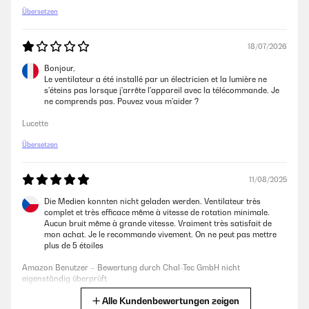
Übersetzen
18/07/2026
Bonjour,
Le ventilateur a été installé par un électricien et la lumière ne
s'éteins pas lorsque j'arrête l'appareil avec la télécommande. Je
ne comprends pas. Pouvez vous m'aider ?
Lucette
Übersetzen
11/08/2025
Die Medien konnten nicht geladen werden. Ventilateur très
complet et très efficace même à vitesse de rotation minimale.
Aucun bruit même à grande vitesse. Vraiment très satisfait de
mon achat. Je le recommande vivement. On ne peut pas mettre
plus de 5 étoiles
Amazon Benutzer – Bewertung durch Chal-Tec GmbH nicht
eigenständig überprüft
Alle Kundenbewertungen zeigen
Übersetzen