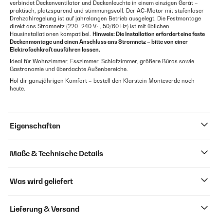
verbindet Deckenventilator und Deckenleuchte in einem einzigen Gerät –
praktisch, platzsparend und stimmungsvoll. Der AC-Motor mit stufenloser
Drehzahlregelung ist auf jahrelangen Betrieb ausgelegt. Die Festmontage
direkt ans Stromnetz (220–240 V~, 50/60 Hz) ist mit üblichen
Hausinstallationen kompatibel.
Hinweis: Die Installation erfordert eine feste
Deckenmontage und einen Anschluss ans Stromnetz – bitte von einer
Elektrofachkraft ausführen lassen.
Ideal für Wohnzimmer, Esszimmer, Schlafzimmer, größere Büros sowie
Gastronomie und überdachte Außenbereiche.
Hol dir ganzjährigen Komfort – bestell den Klarstein Monteverde noch
heute.
Eigenschaften
Maße & Technische Details
Was wird geliefert
Lieferung & Versand