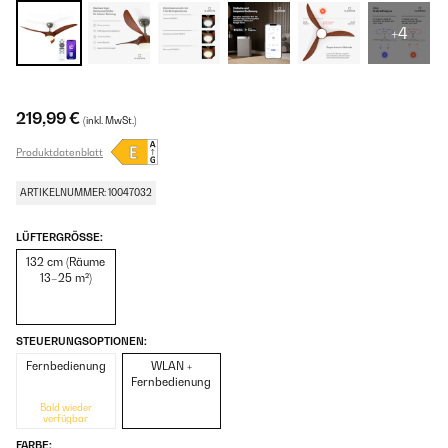
+4
219,99 €
(inkl. MwSt.)
Produktdatenblatt
ARTIKELNUMMER: 10047032
LÜFTERGRÖSSE:
132 cm (Räume
13–25 m²)
STEUERUNGSOPTIONEN:
Fernbedienung
WLAN +
Fernbedienung
Bald wieder
verfügbar
FARBE: