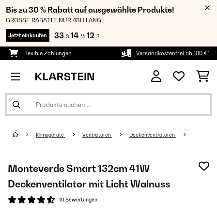
Bis zu 30 % Rabatt auf ausgewählte Produkte!
GROSSE RABATTE NUR 48H LANG!
33
14
11
Jetzt einkaufen
S
M
S
Flexible Zahlungen
Versandkostenfrei ab 100 €*
Klimageräte
Ventilatoren
Deckenventilatoren
Monteverde Smart 132cm 41W
Deckenventilator mit Licht Walnuss
10 Bewertungen