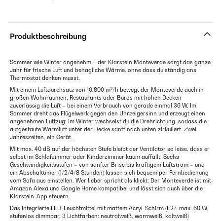
Produktbeschreibung
Sommer wie Winter angenehm – der Klarstein Monteverde sorgt das ganze
Jahr für frische Luft und behagliche Wärme, ohne dass du ständig ans
Thermostat denken musst.
Mit einem Luftdurchsatz von 10.800 m³/h bewegt der Monteverde auch in
großen Wohnräumen, Restaurants oder Büros mit hohen Decken
zuverlässig die Luft – bei einem Verbrauch von gerade einmal 36 W. Im
Sommer dreht das Flügelwerk gegen den Uhrzeigersinn und erzeugt einen
angenehmen Luftzug; im Winter wechselst du die Drehrichtung, sodass die
aufgestaute Warmluft unter der Decke sanft nach unten zirkuliert. Zwei
Jahreszeiten, ein Gerät.
Mit max. 40 dB auf der höchsten Stufe bleibt der Ventilator so leise, dass er
selbst im Schlafzimmer oder Kinderzimmer kaum auffällt. Sechs
Geschwindigkeitsstufen – von sanfter Brise bis kräftigem Luftstrom – und
ein Abschalttimer (1/2/4/8 Stunden) lassen sich bequem per Fernbedienung
vom Sofa aus einstellen. Wer lieber spricht als klickt: Der Monteverde ist mit
Amazon Alexa und Google Home kompatibel und lässt sich auch über die
Klarstein-App steuern.
Das integrierte LED-Leuchtmittel mit mattem Acryl-Schirm (E27, max. 60 W,
stufenlos dimmbar, 3 Lichtfarben: neutralweiß, warmweiß, kaltweiß)