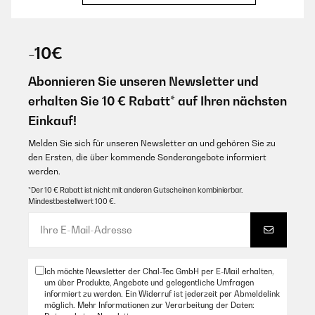
22/10/2024
-10€
Calidad y servicio excelente
Abonnieren Sie unseren Newsletter und
Amazon Benutzer – Bewertung durch Chal-Tec GmbH nicht
eigenständig überprüft
erhalten Sie 10 € Rabatt* auf Ihren nächsten
Übersetzen
Einkauf!
Melden Sie sich für unseren Newsletter an und gehören Sie zu
18/10/2023
den Ersten, die über kommende Sonderangebote informiert
Montage un peu laborieux mais le résultat est super : très joli.
werden.
Après un usage prolongé on se le froid
*Der 10 € Rabatt ist nicht mit anderen Gutscheinen kombinierbar.
Mindestbestellwert 100 €.
Amazon Benutzer – Bewertung durch Chal-Tec GmbH nicht
eigenständig überprüft
Übersetzen
Ich möchte Newsletter der Chal-Tec GmbH per E-Mail erhalten,
30/08/2022
um über Produkte, Angebote und gelegentliche Umfragen
informiert zu werden. Ein Widerruf ist jederzeit per Abmeldelink
Sincèrement j’en suis satisfaite il est très esthétique, ne fait pas
möglich. Mehr Informationen zur Verarbeitung der Daten:
de bruit du tout, un léger bip au démarrage, il as trois niveaux de