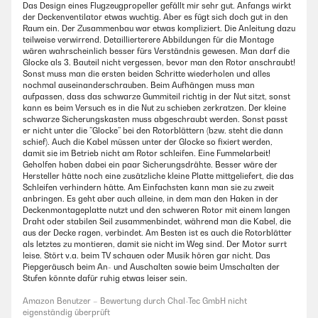
Das Design eines Flugzeugpropeller gefällt mir sehr gut. Anfangs wirkt
der Deckenventilator etwas wuchtig. Aber es fügt sich doch gut in den
Raum ein. Der Zusammenbau war etwas kompliziert. Die Anleitung dazu
teilweise verwirrend. Detaillierterere Abbildungen für die Montage
wären wahrscheinlich besser fürs Verständnis gewesen. Man darf die
Glocke als 3. Bauteil nicht vergessen, bevor man den Rotor anschraubt!
Sonst muss man die ersten beiden Schritte wiederholen und alles
nochmal auseinanderschrauben. Beim Aufhängen muss man
aufpassen, dass das schwarze Gummiteil richtig in der Nut sitzt, sonst
kann es beim Versuch es in die Nut zu schieben zerkratzen. Der kleine
schwarze Sicherungskasten muss abgeschraubt werden. Sonst passt
er nicht unter die ’’Glocke’’ bei den Rotorblättern (bzw. steht die dann
schief). Auch die Kabel müssen unter der Glocke so fixiert werden,
damit sie im Betrieb nicht am Rotor schleifen. Eine Fummelarbeit!
Geholfen haben dabei ein paar Sicherungsdrähte. Besser wäre der
Hersteller hätte noch eine zusätzliche kleine Platte mittgeliefert, die das
Schleifen verhindern hätte. Am Einfachsten kann man sie zu zweit
anbringen. Es geht aber auch alleine, in dem man den Haken in der
Deckenmontageplatte nutzt und den schweren Rotor mit einem langen
Draht oder stabilen Seil zusammenbindet, während man die Kabel, die
aus der Decke ragen, verbindet. Am Besten ist es auch die Rotorblätter
als letztes zu montieren, damit sie nicht im Weg sind. Der Motor surrt
leise. Stört v.a. beim TV schauen oder Musik hören gar nicht. Das
Piepgeräusch beim An- und Auschalten sowie beim Umschalten der
Stufen könnte dafür ruhig etwas leiser sein.
Amazon Benutzer – Bewertung durch Chal-Tec GmbH nicht
eigenständig überprüft