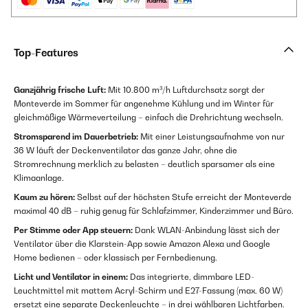
Top-Features
Ganzjährig frische Luft:
Mit 10.800 m³/h Luftdurchsatz sorgt der
Monteverde im Sommer für angenehme Kühlung und im Winter für
gleichmäßige Wärmeverteilung – einfach die Drehrichtung wechseln.
Stromsparend im Dauerbetrieb:
Mit einer Leistungsaufnahme von nur
36 W läuft der Deckenventilator das ganze Jahr, ohne die
Stromrechnung merklich zu belasten – deutlich sparsamer als eine
Klimaanlage.
Kaum zu hören:
Selbst auf der höchsten Stufe erreicht der Monteverde
maximal 40 dB – ruhig genug für Schlafzimmer, Kinderzimmer und Büro.
Per Stimme oder App steuern:
Dank WLAN-Anbindung lässt sich der
Ventilator über die Klarstein-App sowie Amazon Alexa und Google
Home bedienen – oder klassisch per Fernbedienung.
Licht und Ventilator in einem:
Das integrierte, dimmbare LED-
Leuchtmittel mit mattem Acryl-Schirm und E27-Fassung (max. 60 W)
ersetzt eine separate Deckenleuchte – in drei wählbaren Lichtfarben.