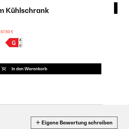
im Kühlschrank
Hap
Get
269
57,50 €
SALE
Produkt
ARTIK
In den Warenkorb
Eigene Bewertung schreiben