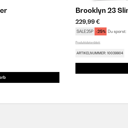
er
Brooklyn 23 Sl
229,99 €
SALE25P
-25%
Du sparst:
Produktdatenblatt
ARTIKELNUMMER: 10039904
orb