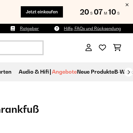
20
07
09
Jetzt einkaufen
S
M
S
Ratgeber
Hilfe, FAQs und Rücksendung
rten
Audio & Hifi
Angebote
Neue Produkte
B-War
hrankfuß