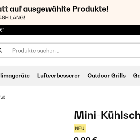
att auf ausgewählte Produkte!
48H LANG!
€*
limageräte
Luftverbesserer
Outdoor Grills
Ga
fuß
Mini-Kühlsc
NEU