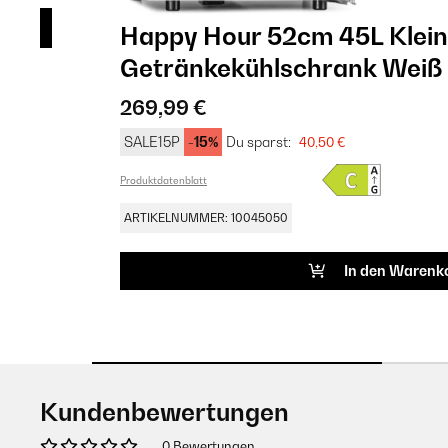
Happy Hour 52cm 45L Klein
Getränkekühlschrank Weiß
269,99 €
SALE15P
-15%
Du sparst:
40,50 €
Produktdatenblatt
ARTIKELNUMMER: 10045050
In den Warenk
Kundenbewertungen
0 Bewertungen