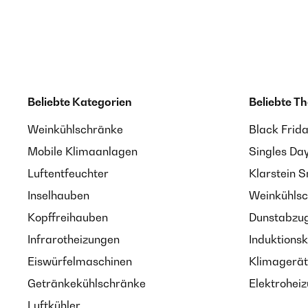
Beliebte Kategorien
Beliebte T
Weinkühlschränke
Black Frid
Mobile Klimaanlagen
Singles Da
Luftentfeuchter
Klarstein 
Inselhauben
Weinkühlsc
Kopffreihauben
Dunstabzug
Infrarotheizungen
Induktionsk
Eiswürfelmaschinen
Klimagerät
Getränkekühlschränke
Elektroheiz
Luftkühler