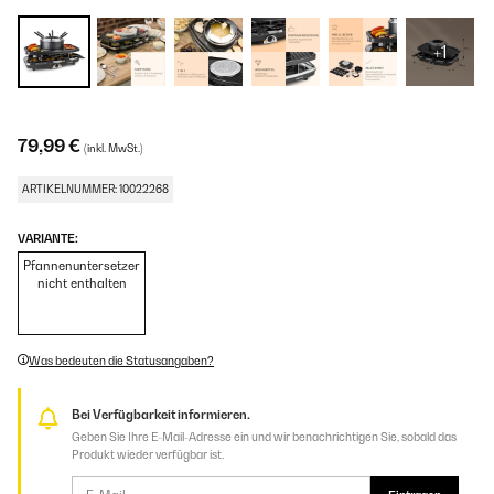
+1
79,99 €
(inkl. MwSt.)
ARTIKELNUMMER: 10022268
VARIANTE:
Pfannenuntersetzer
nicht enthalten
Was bedeuten die Statusangaben?
Bei Verfügbarkeit informieren.
Geben Sie Ihre E-Mail-Adresse ein und wir benachrichtigen Sie, sobald das
Produkt wieder verfügbar ist.