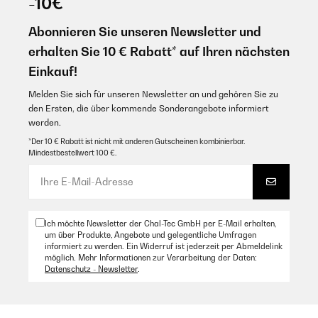
-10€
Funktionen ausprobiert, Grillplatte, Raclette und Fondue. Das Essen war
funciona perfectamente! Lo utilizo muchísimo!!!!
perfekt. Deshalb volle Punktzahl. Der Preis ist auch in Ordnung.
Abonnieren Sie unseren Newsletter und
Amazon Benutzer – Bewertung durch Chal-Tec GmbH nicht
Amazon Benutzer – Bewertung durch Chal-Tec GmbH nicht
eigenständig überprüft
erhalten Sie 10 € Rabatt* auf Ihren nächsten
eigenständig überprüft
Übersetzen
Einkauf!
13/01/2025
Melden Sie sich für unseren Newsletter an und gehören Sie zu
07/01/2025
den Ersten, die über kommende Sonderangebote informiert
Sehr gut
werden.
Marche très bien mais le fil d’alimentation est court.
Amazon Benutzer – Bewertung durch Chal-Tec GmbH nicht
*Der 10 € Rabatt ist nicht mit anderen Gutscheinen kombinierbar.
eigenständig überprüft
Mindestbestellwert 100 €.
Amazon Benutzer – Bewertung durch Chal-Tec GmbH nicht
eigenständig überprüft
Übersetzen
14/11/2024
sehr gut immer wieder gerne
Ich möchte Newsletter der Chal-Tec GmbH per E-Mail erhalten,
02/01/2025
Amazon Benutzer – Bewertung durch Chal-Tec GmbH nicht
um über Produkte, Angebote und gelegentliche Umfragen
eigenständig überprüft
informiert zu werden. Ein Widerruf ist jederzeit per Abmeldelink
Parfait
möglich. Mehr Informationen zur Verarbeitung der Daten:
Datenschutz - Newsletter
.
Amazon Benutzer – Bewertung durch Chal-Tec GmbH nicht
17/12/2023
eigenständig überprüft
Leider ist bei mir das Raclette ohne Fonduegabeln und ohne
Übersetzen