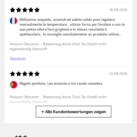
16/08/2025
25/12/2025
Bellissimo acquisto, accendi ed subito caldo puoi regolare
manualmente la temperatura , ottimo forno per fonduta e con la
Sehr Gut ....Fondue und Raclette war sehr Gut.....
sua pietra ollare fare grigliata e lo stesso racchette è
spettacolare , lo consiglio assolutamente un prodotto ottimo...
Amazon Benutzer – Bewertung durch Chal-Tec GmbH nicht
eigenständig überprüft
Amazon Benutzer – Bewertung durch Chal-Tec GmbH nicht
eigenständig überprüft
Übersetzen
31/01/2025
Sehr zu empfehlen, für 8 Personen wahrscheinlich bisschen klein, für 2-
4 Personen perfekt
01/08/2025
Amazon Benutzer – Bewertung durch Chal-Tec GmbH nicht
Regalo perfecto. Les encanta a los recién casados.
eigenständig überprüft
Amazon Benutzer – Bewertung durch Chal-Tec GmbH nicht
eigenständig überprüft
20/01/2025
Alle Kundenbewertungen zeigen
Übersetzen
Super Set, für jeden etwas dabei. Wir hatten seeeehr kurzfristig bestellt
und rechtzeitig an Silvester Mittag das Set geliefert bekommen. Unsere
alten Fondue und Raclette Geräte hatten wir entsorgt. Ersteres war
14/06/2025
auch nervig wegen der Brennpaste. Mit dem neuen elektrischen Gerät
ging alles sehr gut und schnell. Wir haben auch alle einzelne
Impecable todo el juego para cocinar, de buena calidad y