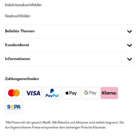
Induktionskochfelder
Sehr schönes und praktisches Gerät.
Amazon Benutzer – Bewertung durch Chal-Tec GmbH nicht
Gaskochfelder
Amazon Benutzer – Bewertung durch Chal-Tec GmbH nicht
eigenständig überprüft
eigenständig überprüft
Übersetzen
Beliebte Themen
15/05/2022
25/01/2024
Kundendienst
Alles in einem … sehr gut
Comoda è perfetta per serate con amici. Sia per raclette,
fonduta, cioccolato e frutta, carne e verdure
Informationen
Amazon Benutzer – Bewertung durch Chal-Tec GmbH nicht
eigenständig überprüft
Amazon Benutzer – Bewertung durch Chal-Tec GmbH nicht
eigenständig überprüft
Zahlungsmethoden
Übersetzen
15/02/2022
Sehr gute Qualität
19/01/2024
Amazon Benutzer – Bewertung durch Chal-Tec GmbH nicht
eigenständig überprüft
Il prodotto sembra valido come materiale...devo ancora usarlo
Amazon Benutzer – Bewertung durch Chal-Tec GmbH nicht
*Alle Preise inkl. der gesetzl. MwSt. Alle Rabatte und Aktionen sind zeitlich begrenzt. Die
14/01/2022
eigenständig überprüft
durchgestrichenen Preise entsprechen dem bisherigen Preis bei Klarstein.
Es ist gut.. Lässt sich auch gut sauber machen.
Übersetzen