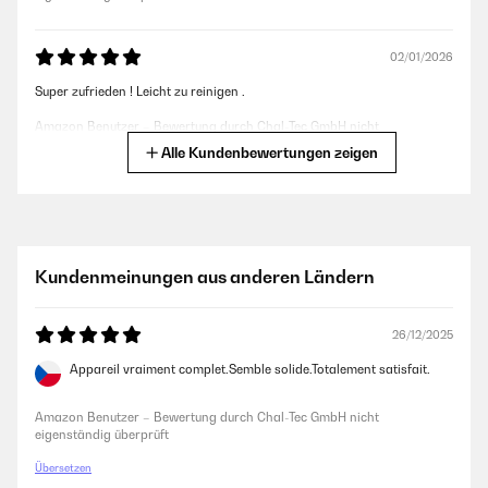
02/01/2026
Super zufrieden ! Leicht zu reinigen .
Amazon Benutzer – Bewertung durch Chal-Tec GmbH nicht
eigenständig überprüft
Alle Kundenbewertungen zeigen
26/12/2025
Tolles Raclette mit Fondue inklusive. Genau das was ich gesucht habe.
Es funktioniert wie erwartet und lässt sich einfach reinigen. Was ich
Kundenmeinungen aus anderen Ländern
vermisst habe war eine Bedienungsanleitung mit allem verfügbarem
Zubehör, etc. Natürlich ist das Gerät selbsterklärend nutzbar, aber für
die Überprüfung der Vollständigkeit und Anwendung des Fondues wäre
es zu Beginn sehr hilfreich gewesen, aber das wäre eine Kritik an den
26/12/2025
Hersteller. Ebenso vermisse ich die Pfannenschieber. Zum Glück sind
die Pfännchen beschichtet und der Käse rutschte mit dem Gemüse, etc.
Appareil vraiment complet.Semble solide.Totalement satisfait.
gut runter.Das Gerät kam pünktlich und gut verpackt an. Und das
Preisleistungsverhältnis fand ich Top. So manches Fondueset kostet
alleine bei anderen Herstellern mehr als dieses Komplettset. Die
Amazon Benutzer – Bewertung durch Chal-Tec GmbH nicht
Steinplatte habe ich noch nicht ausprobiert.
eigenständig überprüft
Amazon Benutzer – Bewertung durch Chal-Tec GmbH nicht
Übersetzen
eigenständig überprüft