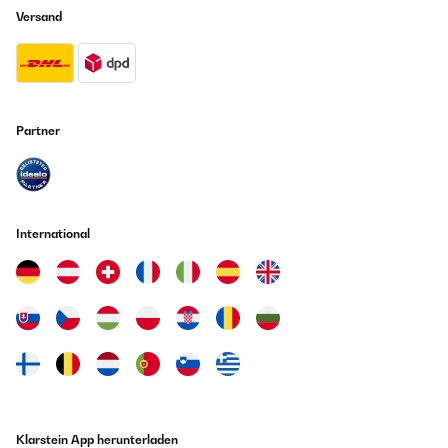
Versand
Amazon Benutzer – Bewertung durch Chal-Tec GmbH nicht
eigenständig überprüft
09/01/2024
Conforme à la description Parfait
13/01/2022
Amazon Benutzer – Bewertung durch Chal-Tec GmbH nicht
Guten Qualität, leicht zu bedienen und einfach zu reinigen.
Partner
eigenständig überprüft
Amazon Benutzer – Bewertung durch Chal-Tec GmbH nicht
Übersetzen
eigenständig überprüft
28/12/2023
13/01/2022
International
Efficace bonne présentation
Top. Sehr zu empfehlen. Perfekt für Weihnachten oder Silvester.. !
Amazon Benutzer – Bewertung durch Chal-Tec GmbH nicht
Amazon Benutzer – Bewertung durch Chal-Tec GmbH nicht
eigenständig überprüft
eigenständig überprüft
Übersetzen
12/01/2022
25/12/2023
Fondue in Verbindung mit Raclette und heißem Stein optimal Man ist
flexibel und kann kurzfristig sich umentscheiden, was man essen will.
tres pratique
Top
Klarstein App herunterladen