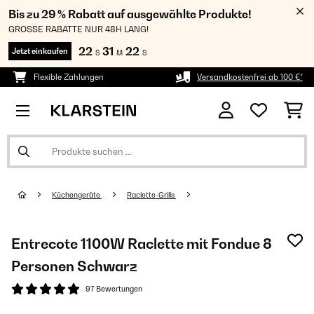
Bis zu 29 % Rabatt auf ausgewählte Produkte!
GROSSE RABATTE NUR 48H LANG!
22
31
22
Jetzt einkaufen
S
M
S
Flexible Zahlungen
Versandkostenfrei ab 100 €*
Küchengeräte
Raclette-Grills
Entrecote 1100W Raclette mit Fondue 8
Personen Schwarz
97 Bewertungen