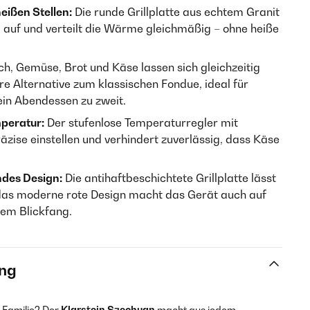
eißen Stellen:
Die runde Grillplatte aus echtem Granit
 auf und verteilt die Wärme gleichmäßig – ohne heiße
ch, Gemüse, Brot und Käse lassen sich gleichzeitig
ere Alternative zum klassischen Fondue, ideal für
ein Abendessen zu zweit.
mperatur:
Der stufenlose Temperaturregler mit
räzise einstellen und verhindert zuverlässig, dass Käse
ndes Design:
Die antihaftbeschichtete Grillplatte lässt
 das moderne rote Design macht das Gerät auch auf
em Blickfang.
ng
 Familie? Der
Klarstein Szechuan
macht aus jedem