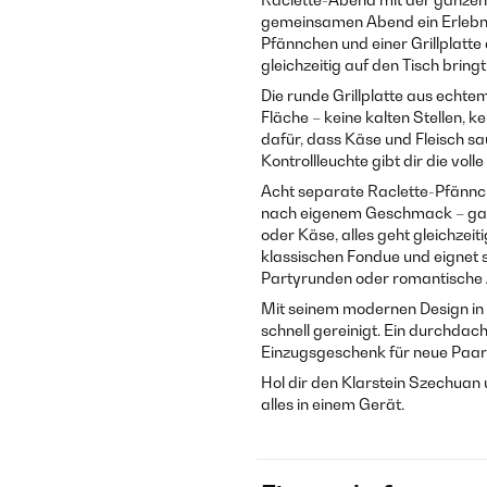
gemeinsamen Abend ein Erlebni
Pfännchen und einer Grillplatte
gleichzeitig auf den Tisch bringt
Die runde Grillplatte aus echte
Fläche – keine kalten Stellen, 
dafür, dass Käse und Fleisch sa
Kontrollleuchte gibt dir die voll
Acht separate Raclette-Pfännch
nach eigenem Geschmack – gan
oder Käse, alles geht gleichzeit
klassischen Fondue und eignet 
Partyrunden oder romantische 
Mit seinem modernen Design in 
schnell gereinigt. Ein durchda
Einzugsgeschenk für neue Paar
Hol dir den Klarstein Szechuan 
alles in einem Gerät.