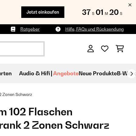
37
01
19
Jetzt einkaufen
S
M
S
Ratgeber
Hilfe, FAQs und Rücksendung
rten
Audio & Hifi
Angebote
Neue Produkte
B-War
2 Zonen​ Schwarz
m 102 Flaschen
rank 2 Zonen​ Schwarz