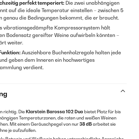
hzeitig perfekt temperiert:
Die zwei unabhängigen
nnt auf die ideale Temperatur einstellen – zwischen 5
in genau die Bedingungen bekommt, die er braucht.
 vibrationsgedämpfte Kompressorsystem hält
den Bodensatz gereifter Weine aufwirbeln könnten –
ört weiter.
 Funktion:
Ausziehbare Buchenholzregale halten jede
– und geben dem Inneren ein hochwertiges
Sammlung verdient.
ng
 richtig. Die
Klarstein Barossa 102 Duo
bietet Platz für bis
bhängigen Temperaturzonen, die roten und weißen Weinen
chen. Mit einem Geräuschpegel von nur
38 dB
arbeitet sie
ne je aufzufallen.
ück: Rotwein und Weißwein haben unterschiedliche Ansprüche