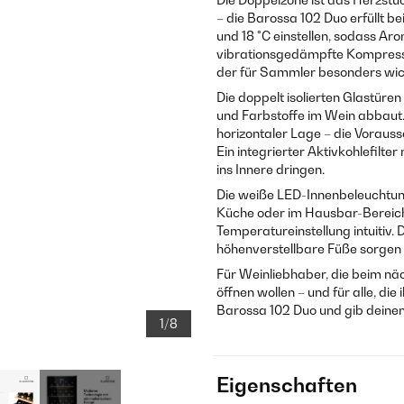
– die Barossa 102 Duo erfüllt be
und 18 °C einstellen, sodass A
vibrationsgedämpfte Kompresso
der für Sammler besonders wich
Die doppelt isolierten Glastüre
und Farbstoffe im Wein abbaut.
horizontaler Lage – die Voraus
Ein integrierter Aktivkohlefilt
ins Innere dringen.
Die weiße LED-Innenbeleuchtun
Küche oder im Hausbar-Bereich
Temperatureinstellung intuitiv. 
höhenverstellbare Füße sorgen 
Für Weinliebhaber, die beim näc
öffnen wollen – und für alle, d
Barossa 102 Duo und gib deine
1/8
Eigenschaften