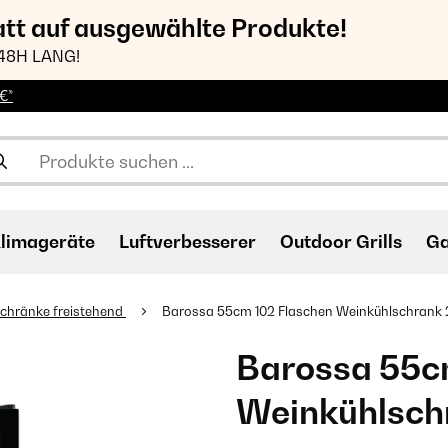
att auf ausgewählte Produkte!
48H LANG!
€*
limageräte
Luftverbesserer
Outdoor Grills
Ga
chränke freistehend
Barossa 55cm 102 Flaschen Weinkühlschrank 
Barossa 55c
Weinkühlsch