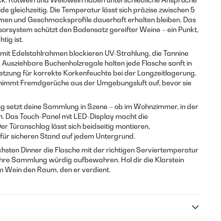
ide gleichzeitig. Die Temperatur lässt sich präzise zwischen 5
romen und Geschmacksprofile dauerhaft erhalten bleiben. Das
rsystem schützt den Bodensatz gereifter Weine – ein Punkt,
tig ist.
n mit Edelstahlrahmen blockieren UV-Strahlung, die Tannine
 Ausziehbare Buchenholzregale halten jede Flasche sanft in
setzung für korrekte Korkenfeuchte bei der Langzeitlagerung.
er nimmt Fremdgerüche aus der Umgebungsluft auf, bevor sie
g setzt deine Sammlung in Szene – ob im Wohnzimmer, in der
. Das Touch-Panel mit LED-Display macht die
Der Türanschlag lässt sich beidseitig montieren,
für sicheren Stand auf jedem Untergrund.
hsten Dinner die Flasche mit der richtigen Serviertemperatur
ie ihre Sammlung würdig aufbewahren. Hol dir die Klarstein
m Wein den Raum, den er verdient.