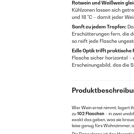
Rotwein und Weißwein gleic
Kühlzonen lassen sich getre
und 18 °C – damit jeder We
Sanft zu jedem Tropfen:
Das
Erschütterungen fern, die 
so reift jede Flasche ungest
Edle Optik trifft praktische
Flasche sicher horizontal 
Erscheinungsbild, das die 
Produktbeschreibu
Wer Wein ernst nimmt, lagert ihn
zu
102 Flaschen
– in zwei una
exakt das geben, was sie brau
leise genug fürs Wohnzimmer, oh
Die Doppelzone ist das Herzst