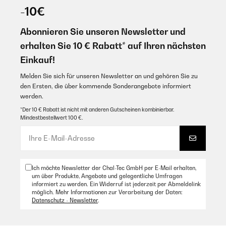
Obwohl so kompakt, geht doch einiges hinein. Und stylisch sieht er
-10€
it needs to be placed in a cool
auch noch aus. Die Lieferung erfolgte auch sehr schnell. Ich bin sehr
zufrieden mit dem Gerät.
Abonnieren Sie unseren Newsletter und
Amazon Benutzer – Bewertung durch Chal-Tec GmbH nicht
Amazon Benutzer – Bewertung durch Chal-Tec GmbH nicht
eigenständig überprüft
erhalten Sie 10 € Rabatt* auf Ihren nächsten
eigenständig überprüft
Übersetzen
Einkauf!
29/08/2025
Melden Sie sich für unseren Newsletter an und gehören Sie zu
17/08/2025
den Ersten, die über kommende Sonderangebote informiert
Super Kühlschrank, ist nach abschalten schnell wieder auf Termeratur
Second one I’ve bought great fridge
werden.
Amazon Benutzer – Bewertung durch Chal-Tec GmbH nicht
*Der 10 € Rabatt ist nicht mit anderen Gutscheinen kombinierbar.
eigenständig überprüft
Amazon Benutzer – Bewertung durch Chal-Tec GmbH nicht
Mindestbestellwert 100 €.
eigenständig überprüft
Übersetzen
24/08/2025
Schönes Design, sehr leise und gutes Preis-Leistungs Verhältnis.
21/07/2025
Ich möchte Newsletter der Chal-Tec GmbH per E-Mail erhalten,
Amazon Benutzer – Bewertung durch Chal-Tec GmbH nicht
um über Produkte, Angebote und gelegentliche Umfragen
Corresponde à descrição
eigenständig überprüft
informiert zu werden. Ein Widerruf ist jederzeit per Abmeldelink
möglich. Mehr Informationen zur Verarbeitung der Daten:
Datenschutz - Newsletter
.
Amazon Benutzer – Bewertung durch Chal-Tec GmbH nicht
eigenständig überprüft
14/08/2025