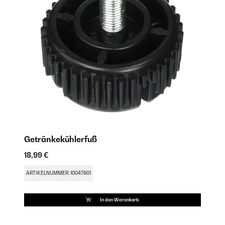
Getränkekühlerfuß
S
18,99 €
9,
ARTIKELNUMMER: 10047901
AR
In den Warenkorb