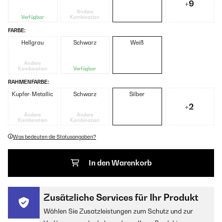
+9
Andere
Verfügbar
Kombination
FARBE:
Hellgrau
Schwarz
Weiß
Andere
Kombination
Verfügbar
RAHMENFARBE:
Kupfer-Metallic
Schwarz
Silber
+2
Andere
Andere
Kombination
Kombination
Was bedeuten die Statusangaben?
In den Warenkorb
Zusätzliche Services für Ihr Produkt
Wählen Sie Zusatzleistungen zum Schutz und zur