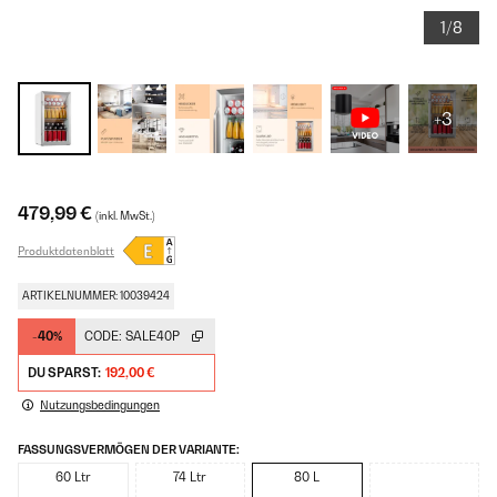
1/8
+3
479,99 €
(inkl. MwSt.)
Produktdatenblatt
ARTIKELNUMMER: 10039424
-40%
CODE:
SALE40P
DU SPARST:
192,00 €
Nutzungsbedingungen
FASSUNGSVERMÖGEN DER VARIANTE:
60 Ltr
74 Ltr
80 L