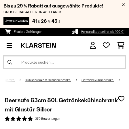
Bis zu 29 % Rabatt auf ausgewählte Produkte!
GROSSE RABATTE NUR 48H LANG!
41
26
45
Jetzt einkaufen
S
M
S
Flexible Zahlungen
Versandkostenfrei ab 100 €*
altsgeräte
Kühlschränke & Gefrierschränke
Getränkekühlschränke
Beersafe 83cm 80L Getränkekühlschrank
mit Glastür​ Silber
270 Bewertungen