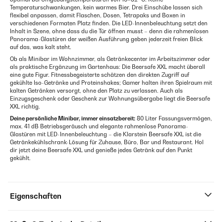
Temperaturschwankungen, kein warmes Bier. Drei Einschübe lassen sich
flexibel anpassen, damit Flaschen, Dosen, Tetrapaks und Boxen in
verschiedenen Formaten Platz finden. Die LED-Innenbeleuchtung setzt den
Inhalt in Szene, ohne dass du die Tür öffnen musst – denn die rahmenlosen
Panorama-Glastüren der weißen Ausführung geben jederzeit freien Blick
auf das, was kalt steht.
Ob als Minibar im Wohnzimmer, als Getränkecenter im Arbeitszimmer oder
als praktische Ergänzung im Gartenhaus: Die Beersafe XXL macht überall
eine gute Figur. Fitnessbegeisterte schätzen den direkten Zugriff auf
gekühlte Iso-Getränke und Proteinshakes; Gamer halten ihren Spielraum mit
kalten Getränken versorgt, ohne den Platz zu verlassen. Auch als
Einzugsgeschenk oder Geschenk zur Wohnungsübergabe liegt die Beersafe
XXL richtig.
Deine persönliche Minibar, immer einsatzbereit:
80 Liter Fassungsvermögen,
max. 41 dB Betriebsgeräusch und elegante rahmenlose Panorama-
Glastüren mit LED-Innenbeleuchtung – die Klarstein Beersafe XXL ist die
Getränkekühlschrank-Lösung für Zuhause, Büro, Bar und Restaurant. Hol
dir jetzt deine Beersafe XXL und genieße jedes Getränk auf den Punkt
gekühlt.
Eigenschaften