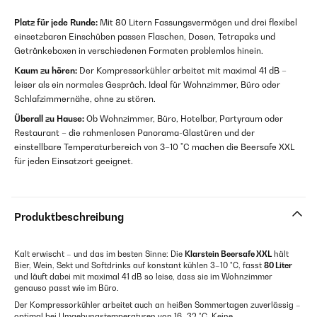
Platz für jede Runde:
Mit 80 Litern Fassungsvermögen und drei flexibel
einsetzbaren Einschüben passen Flaschen, Dosen, Tetrapaks und
Getränkeboxen in verschiedenen Formaten problemlos hinein.
Kaum zu hören:
Der Kompressorkühler arbeitet mit maximal 41 dB –
leiser als ein normales Gespräch. Ideal für Wohnzimmer, Büro oder
Schlafzimmernähe, ohne zu stören.
Überall zu Hause:
Ob Wohnzimmer, Büro, Hotelbar, Partyraum oder
Restaurant – die rahmenlosen Panorama-Glastüren und der
einstellbare Temperaturbereich von 3–10 °C machen die Beersafe XXL
für jeden Einsatzort geeignet.
Produktbeschreibung
Kalt erwischt – und das im besten Sinne: Die
Klarstein Beersafe XXL
hält
Bier, Wein, Sekt und Softdrinks auf konstant kühlen 3–10 °C, fasst
80 Liter
und läuft dabei mit maximal 41 dB so leise, dass sie im Wohnzimmer
genauso passt wie im Büro.
Der Kompressorkühler arbeitet auch an heißen Sommertagen zuverlässig –
optimal bei Umgebungstemperaturen von 16–32 °C. Keine