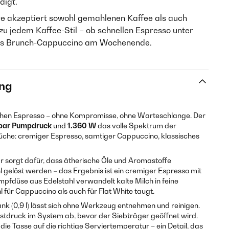
digt.
e akzeptiert sowohl gemahlenen Kaffee als auch
u jedem Kaffee-Stil – ob schnellen Espresso unter
es Brunch-Cappuccino am Wochenende.
ng
ichen Espresso – ohne Kompromisse, ohne Warteschlange. Der
bar Pumpdruck
und
1.360 W
das volle Spektrum der
üche: cremiger Espresso, samtiger Cappuccino, klassisches
 sorgt dafür, dass ätherische Öle und Aromastoffe
 gelöst werden – das Ergebnis ist ein cremiger Espresso mit
mpfdüse aus Edelstahl verwandelt kalte Milch in feine
 für Cappuccino als auch für Flat White taugt.
 (0,9 l) lässt sich ohne Werkzeug entnehmen und reinigen.
stdruck im System ab, bevor der Siebträger geöffnet wird.
ie Tasse auf die richtige Serviertemperatur – ein Detail, das