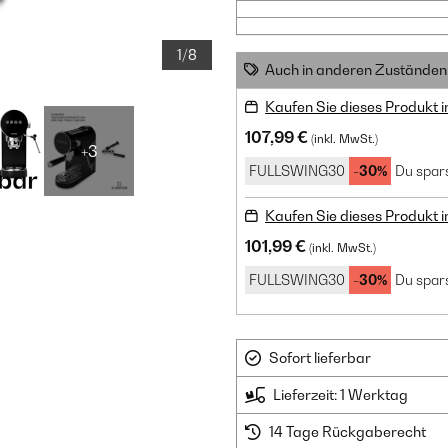
1/8
Auch in anderen Zuständen 
Kaufen Sie dieses Produkt 
107,99 €
(inkl. MwSt.)
+3
FULLSWING30
-30%
Du spars
Kaufen Sie dieses Produkt 
101,99 €
(inkl. MwSt.)
FULLSWING30
-30%
Du spars
Sofort lieferbar
Lieferzeit: 1 Werktag
14 Tage Rückgaberecht