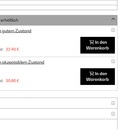
erhältlich
in gutem Zustand
In den
Warenkorb
t:
32,40 €
in akzeptablem Zustand
In den
Warenkorb
t:
30,60 €