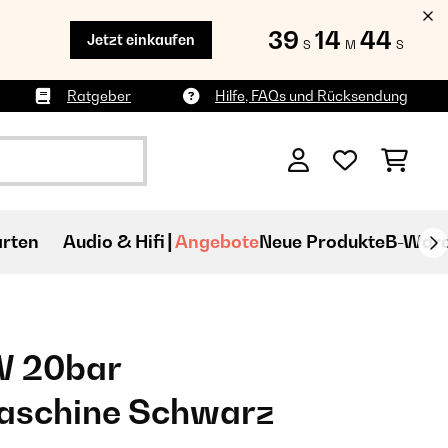
39
14
43
Jetzt einkaufen
S
M
S
Ratgeber
Hilfe, FAQs und Rücksendung
rten
Audio & Hifi
Angebote
Neue Produkte
B-War
W 20bar
aschine Schwarz