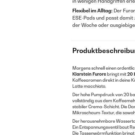
in wenigen Handgriffen erle
Flexibel im Alltag:
Der Furor
ESE-Pads und passt damit z
der Woche oder ausgiebig
Produktbeschreibu
Morgens schnell einen ordentl
Klarstein Furore
bringt mit
20 
Kaffeearomen direkt in deine K
Latte macchiato.
Der hohe Pumpdruck von 20 bar
vollständig aus dem Kaffeemehl
stabiler Crema-Schicht. Die Da
Mikroschaum-Textur, die sowohl
Der herausnehmbare Wassertank
Ein Entspannungsventil baut Re
Die Tassenwärmfunktion bringt d