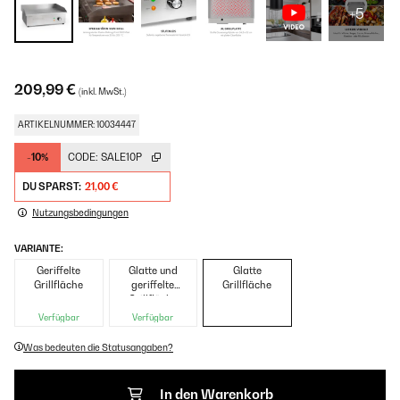
+5
209,99 €
(inkl. MwSt.)
ARTIKELNUMMER: 10034447
-10%
CODE:
SALE10P
DU SPARST:
21,00 €
Nutzungsbedingungen
VARIANTE:
Geriffelte
Glatte und
Glatte
Grillfläche
geriffelte
Grillfläche
Grillfläche
Verfügbar
Verfügbar
Was bedeuten die Statusangaben?
In den Warenkorb