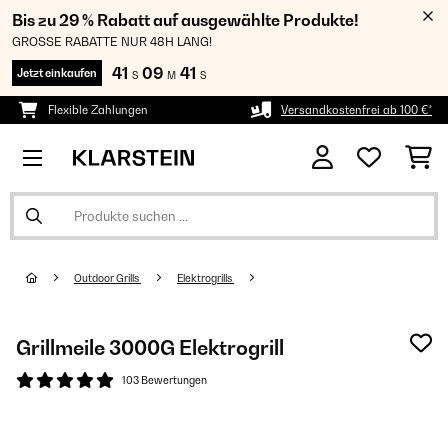
Bis zu 29 % Rabatt auf ausgewählte Produkte!
GROSSE RABATTE NUR 48H LANG!
41
09
40
Jetzt einkaufen
S
M
S
Flexible Zahlungen
Versandkostenfrei ab 100 €*
Outdoor Grills
Elektrogrills
Grillmeile 3000G Elektrogrill
103 Bewertungen