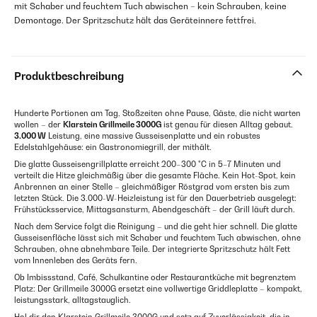
mit Schaber und feuchtem Tuch abwischen – kein Schrauben, keine
Demontage. Der Spritzschutz hält das Geräteinnere fettfrei.
Produktbeschreibung
Hunderte Portionen am Tag, Stoßzeiten ohne Pause, Gäste, die nicht warten
wollen – der
Klarstein Grillmeile 3000G
ist genau für diesen Alltag gebaut.
3.000 W
Leistung, eine massive Gusseisenplatte und ein robustes
Edelstahlgehäuse: ein Gastronomiegrill, der mithält.
Die glatte Gusseisengrillplatte erreicht 200–300 °C in 5–7 Minuten und
verteilt die Hitze gleichmäßig über die gesamte Fläche. Kein Hot-Spot, kein
Anbrennen an einer Stelle – gleichmäßiger Röstgrad vom ersten bis zum
letzten Stück. Die 3.000-W-Heizleistung ist für den Dauerbetrieb ausgelegt:
Frühstücksservice, Mittagsansturm, Abendgeschäft – der Grill läuft durch.
Nach dem Service folgt die Reinigung – und die geht hier schnell. Die glatte
Gusseisenfläche lässt sich mit Schaber und feuchtem Tuch abwischen, ohne
Schrauben, ohne abnehmbare Teile. Der integrierte Spritzschutz hält Fett
vom Innenleben des Geräts fern.
Ob Imbissstand, Café, Schulkantine oder Restaurantküche mit begrenztem
Platz: Der Grillmeile 3000G ersetzt eine vollwertige Griddleplatte – kompakt,
leistungsstark, alltagstauglich.