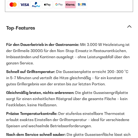
Top-Features
Für den Dauerbetrieb in der Gastronomie:
Mit 3.000 W Heizleistung ist
der Grillmeile 3000G für den Non-Stop-Einsatz in Restaurantküchen,
Imbissständen und Kantinen ausgelegt – ohne Leistungsabfall über den
ganzen Service.
Schnell auf Grilltemperatur:
Die Gusseisenplatte erreicht 200–300 °C
in 5–7 Minuten und verteilt die Hitze gleichmäßig – für ein konstant
gutes Grillergebnis von der ersten bis zur letzten Portion.
Gleichmäßig braten, nichts anbrennen:
Die glatte Gusseisengrillplatte
sorgt für einen einheitlichen Röstgrad über die gesamte Fläche – kein
Festkleben, keine Heißzonen.
Präzise Temperaturkontrolle:
Der stufenlos einstellbare Thermostat
erlaubt exaktes Einstellen der Grilltemperatur – ideal für verschiedene
Speisen und wechselnde Betriebsanforderungen.
Nach dem Service schnell sauber:
Die glatte Gusseisenfläche lässt sich