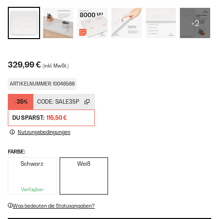
+2
329,99 €
(inkl. MwSt.)
ARTIKELNUMMER: 10046566
-35%
CODE:
SALE35P
DU SPARST:
115,50 €
Nutzungsbedingungen
FARBE:
Schwarz
Weiß
Verfügbar
Was bedeuten die Statusangaben?