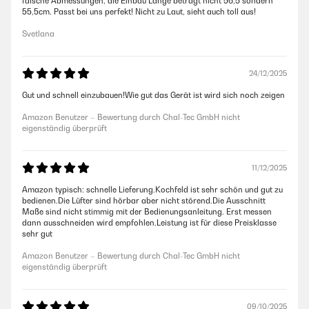
falsche Abmessungen, die Einbau Länge beträgt nicht 56,5 sondern
55,5cm. Passt bei uns perfekt! Nicht zu Laut, sieht auch toll aus!
Svetlana
24/12/2025
Gut und schnell einzubauen!Wie gut das Gerät ist wird sich noch zeigen
Amazon Benutzer – Bewertung durch Chal-Tec GmbH nicht
eigenständig überprüft
11/12/2025
Amazon typisch: schnelle Lieferung.Kochfeld ist sehr schön und gut zu
bedienen.Die Lüfter sind hörbar aber nicht störend.Die Ausschnitt
Maße sind nicht stimmig mit der Bedienungsanleitung. Erst messen
dann ausschneiden wird empfohlen.Leistung ist für diese Preisklasse
sehr gut
Amazon Benutzer – Bewertung durch Chal-Tec GmbH nicht
eigenständig überprüft
09/10/2025