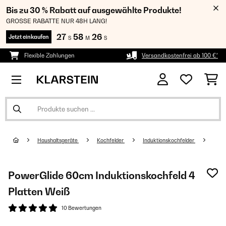
Bis zu 30 % Rabatt auf ausgewählte Produkte!
GROSSE RABATTE NUR 48H LANG!
27
58
26
Jetzt einkaufen
S
M
S
Flexible Zahlungen
Versandkostenfrei ab 100 €*
Haushaltsgeräte
Kochfelder
Induktionskochfelder
PowerGlide 60cm Induktionskochfeld 4
Platten Weiß
10 Bewertungen