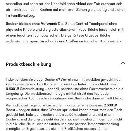
einstellen und schaltet das Kochfeld nach Ablauf der Zeit automatisch
ab – praktisch beim Kochen auf mehreren Zonen gleichzeitig und sicher
im Familienalltag.
Sauber bleiben ohne Aufwand:
Das SenseControl-Touchpanel ohne
physische Knöpfe und die glatte Glaskeramikoberfläche lassen sich mit
einem feuchten Tuch abwischen. Die gehärtete Glasoberfläche
widersteht Temperaturschocks und Stößen im täglichen Kochbetrieb.
Produktbeschreibung
Induktionskochfeld oder Gasherd? Wer einmal mit Induktion gekocht hat,
kehrt selten zurück. Das Klarstein PowerGlide Induktionskochfeld liefert
6.400 W
Gesamtleistung – schnell, präzise und ohne Wärmeverluste an die
Umgebung. Die Induktionstech­nologie erhitzt direkt den Topfboden
magnetischer Kochgeschirre, während die Oberfläche daneben kalt bleibt.
Vier individuell regelbare Kochzonen – darunter eine Zone mit
2.600 W
Boost – sorgen dafür, dass Wasser sprudelnd kocht, bevor man den Tisch
gedeckt hat. Induktionskochen ist bis zu 50 % schneller als auf einem
Gasherd, und die Energie geht dorthin, wo sie hingehört: in den Topf, nicht
in die Küche. Neun Leistungsstufen und eine präzise Temperaturregelung
ermöglichen Ergebnisse, die sich mit Profiküchen messen können.