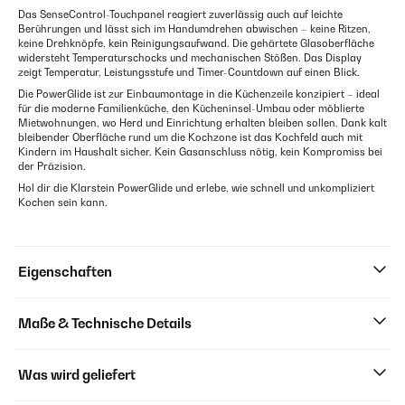
Das SenseControl-Touchpanel reagiert zuverlässig auch auf leichte
Berührungen und lässt sich im Handumdrehen abwischen – keine Ritzen,
keine Drehknöpfe, kein Reinigungsaufwand. Die gehärtete Glasoberfläche
widersteht Temperaturschocks und mechanischen Stößen. Das Display
zeigt Temperatur, Leistungsstufe und Timer-Countdown auf einen Blick.
Die PowerGlide ist zur Einbau­montage in die Küchenzeile konzipiert – ideal
für die moderne Familienküche, den Kücheninsel-Umbau oder möblierte
Mietwohnungen, wo Herd und Einrichtung erhalten bleiben sollen. Dank kalt
bleibender Oberfläche rund um die Kochzone ist das Kochfeld auch mit
Kindern im Haushalt sicher. Kein Gasanschluss nötig, kein Kompromiss bei
der Präzision.
Hol dir die Klarstein PowerGlide und erlebe, wie schnell und unkompliziert
Kochen sein kann.
Eigenschaften
Maße & Technische Details
Was wird geliefert