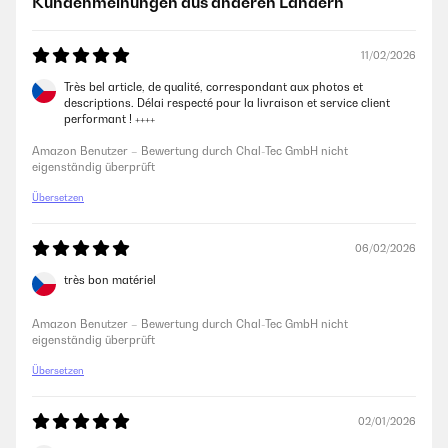
Kundenmeinungen aus anderen Ländern
11/02/2026
Très bel article, de qualité, correspondant aux photos et
descriptions. Délai respecté pour la livraison et service client
performant ! ++++
Amazon Benutzer – Bewertung durch Chal-Tec GmbH nicht
eigenständig überprüft
Übersetzen
06/02/2026
très bon matériel
Amazon Benutzer – Bewertung durch Chal-Tec GmbH nicht
eigenständig überprüft
Übersetzen
02/01/2026