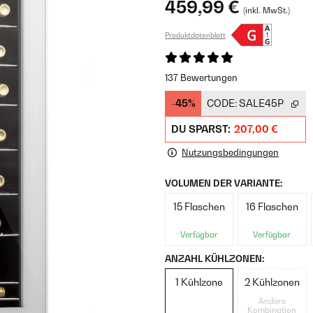
459,99 €
(inkl. MwSt.)
Produktdatenblatt
137 Bewertungen
-45%
CODE:
SALE45P
DU SPARST:
207,00 €
Nutzungsbedingungen
VOLUMEN DER VARIANTE:
15 Flaschen
16 Flaschen
Verfügbar
Verfügbar
ANZAHL KÜHLZONEN:
1 Kühlzone
2 Kühlzonen
Andere
Kombination