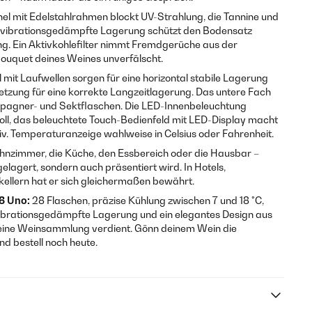
nel mit Edelstahlrahmen blockt UV-Strahlung, die Tannine und
e vibrationsgedämpfte Lagerung schützt den Bodensatz
ng. Ein Aktivkohlefilter nimmt Fremdgerüche aus der
ouquet deines Weines unverfälscht.
mit Laufwellen sorgen für eine horizontal stabile Lagerung
tzung für eine korrekte Langzeitlagerung. Das untere Fach
mpagner- und Sektflaschen. Die LED-Innenbeleuchtung
voll, das beleuchtete Touch-Bedienfeld mit LED-Display macht
tiv. Temperaturanzeige wahlweise in Celsius oder Fahrenheit.
hnzimmer, die Küche, den Essbereich oder die Hausbar –
gelagert, sondern auch präsentiert wird. In Hotels,
ellern hat er sich gleichermaßen bewährt.
8 Uno:
28 Flaschen, präzise Kühlung zwischen 7 und 18 °C,
 vibrationsgedämpfte Lagerung und ein elegantes Design aus
s eine Weinsammlung verdient. Gönn deinem Wein die
d bestell noch heute.