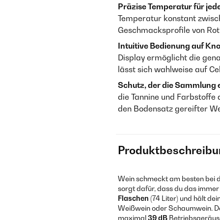
Präzise Temperatur für jed
Temperatur konstant zwisc
Geschmacksprofile von Rot-
Intuitive Bedienung auf Kn
Display ermöglicht die gen
lässt sich wahlweise auf Ce
Schutz, der die Sammlung e
die Tannine und Farbstoffe
den Bodensatz gereifter Wei
Produktbeschreibu
Wein schmeckt am besten bei d
sorgt dafür, dass du das immer
Flaschen
(74 Liter) und hält d
Weißwein oder Schaumwein. Das
maximal
39 dB
Betriebsgeräusc