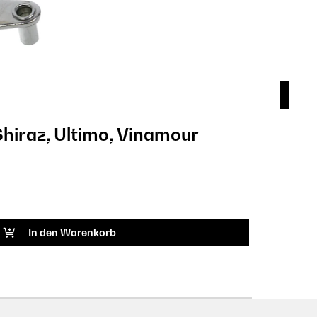
ürscharnier - Shiraz, Ultimo, Vinamour
9,9
ARTIK
In den Warenkorb