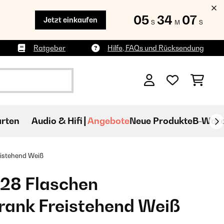
05
34
05
Jetzt einkaufen
S
M
S
Ratgeber
Hilfe, FAQs und Rücksendung
rten
Audio & Hifi
Angebote
Neue Produkte
B-War
istehend​ Weiß
 28 Flaschen
ank Freistehend​ Weiß