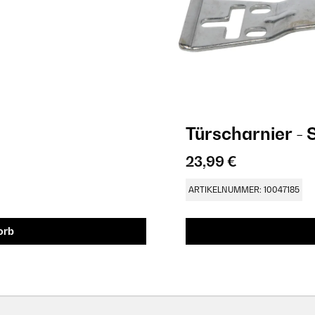
T
23,99 €
ARTIKELNUMMER: 10047185
orb