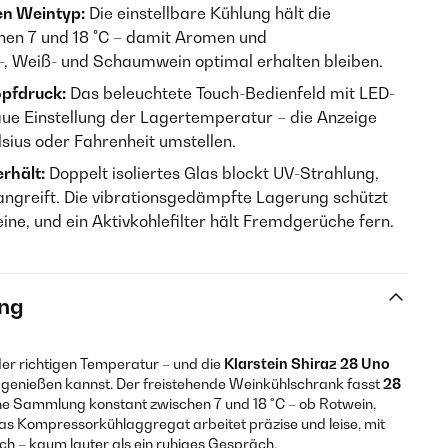
en Weintyp:
Die einstellbare Kühlung hält die
hen 7 und 18 °C – damit Aromen und
, Weiß- und Schaumwein optimal erhalten bleiben.
opfdruck:
Das beleuchtete Touch-Bedienfeld mit LED-
aue Einstellung der Lagertemperatur – die Anzeige
lsius oder Fahrenheit umstellen.
rhält:
Doppelt isoliertes Glas blockt UV-Strahlung,
 angreift. Die vibrationsgedämpfte Lagerung schützt
ne, und ein Aktivkohlefilter hält Fremdgerüche fern.
ng
er richtigen Temperatur – und die
Klarstein Shiraz 28 Uno
 genießen kannst. Der freistehende Weinkühlschrank fasst
28
eine Sammlung konstant zwischen 7 und 18 °C – ob Rotwein,
 Kompressorkühlaggregat arbeitet präzise und leise, mit
h – kaum lauter als ein ruhiges Gespräch.