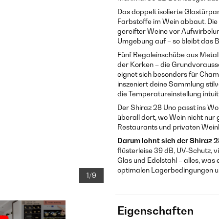
Das doppelt isolierte Glastürpa
Farbstoffe im Wein abbaut. Di
gereifter Weine vor Aufwirbelu
Umgebung auf – so bleibt das B
Fünf Regaleinschübe aus Metall 
der Korken – die Grundvorausse
eignet sich besonders für Cha
inszeniert deine Sammlung stil
die Temperatureinstellung intui
Der Shiraz 28 Uno passt ins Wo
überall dort, wo Wein nicht nur 
Restaurants und privaten Weink
Darum lohnt sich der Shiraz 2
flüsterleise 39 dB, UV-Schutz,
Glas und Edelstahl – alles, wa
optimalen Lagerbedingungen un
1/9
Eigenschaften