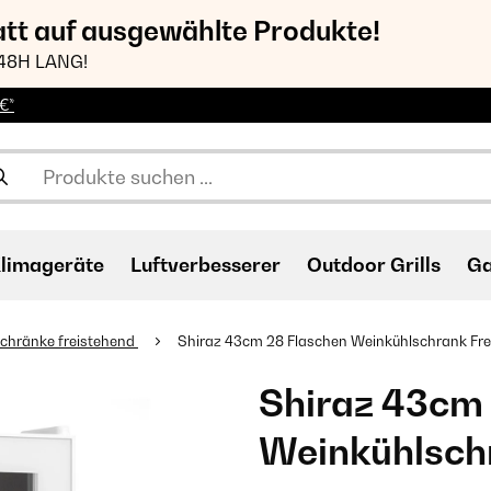
att auf ausgewählte Produkte!
48H LANG!
€*
limageräte
Luftverbesserer
Outdoor Grills
Ga
chränke freistehend
Shiraz 43cm 28 Flaschen Weinkühlschrank Fre
Shiraz 43cm
Weinkühlschr