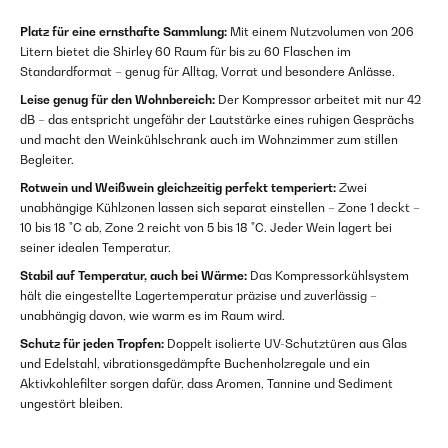
Platz für eine ernsthafte Sammlung:
Mit einem Nutzvolumen von 206
Litern bietet die Shirley 60 Raum für bis zu 60 Flaschen im
Standardformat – genug für Alltag, Vorrat und besondere Anlässe.
Leise genug für den Wohnbereich:
Der Kompressor arbeitet mit nur 42
dB – das entspricht ungefähr der Lautstärke eines ruhigen Gesprächs
und macht den Weinkühlschrank auch im Wohnzimmer zum stillen
Begleiter.
Rotwein und Weißwein gleichzeitig perfekt temperiert:
Zwei
unabhängige Kühlzonen lassen sich separat einstellen – Zone 1 deckt –
10 bis 18 °C ab, Zone 2 reicht von 5 bis 18 °C. Jeder Wein lagert bei
seiner idealen Temperatur.
Stabil auf Temperatur, auch bei Wärme:
Das Kompressorkühlsystem
hält die eingestellte Lagertemperatur präzise und zuverlässig –
unabhängig davon, wie warm es im Raum wird.
Schutz für jeden Tropfen:
Doppelt isolierte UV-Schutztüren aus Glas
und Edelstahl, vibrationsgedämpfte Buchenholzregale und ein
Aktivkohlefilter sorgen dafür, dass Aromen, Tannine und Sediment
ungestört bleiben.