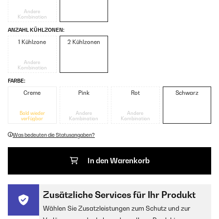
Andere
Kombination
ANZAHL KÜHLZONEN:
1 Kühlzone
2 Kühlzonen
Andere
Kombination
FARBE:
Creme
Pink
Rot
Schwarz
Bald wieder
Andere
Andere
verfügbar
Kombination
Kombination
Was bedeuten die Statusangaben?
In den Warenkorb
Zusätzliche Services für Ihr Produkt
Wählen Sie Zusatzleistungen zum Schutz und zur