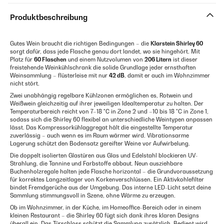
Produktbeschreibung
Gutes Wein braucht die richtigen Bedingungen – die
Klarstein Shirley 60
sorgt dafür, dass jede Flasche genau dort landet, wo sie hingehört. Mit
Platz für
60 Flaschen
und einem Nutzvolumen von
206 Litern
ist dieser
freistehende Weinkühlschrank die solide Grundlage jeder ernsthaften
Weinsammlung – flüsterleise mit nur
42 dB
, damit er auch im Wohnzimmer
nicht stört.
Zwei unabhängig regelbare Kühlzonen ermöglichen es, Rotwein und
Weißwein gleichzeitig auf ihrer jeweiligen Idealtemperatur zu halten. Der
Temperaturbereich reicht von 7–18 °C in Zone 2 und –10 bis 18 °C in Zone 1,
sodass sich die Shirley 60 flexibel an unterschiedliche Weintypen anpassen
lässt. Das Kompressorkühlaggregat hält die eingestellte Temperatur
zuverlässig – auch wenn es im Raum wärmer wird. Vibrationsarme
Lagerung schützt den Bodensatz gereifter Weine vor Aufwirbelung.
Die doppelt isolierten Glastüren aus Glas und Edelstahl blockieren UV-
Strahlung, die Tannine und Farbstoffe abbaut. Neun ausziehbare
Buchenholzregale halten jede Flasche horizontal – die Grundvoraussetzung
für korrektes Langzeitlager von Korkenverschlüssen. Ein Aktivkohlefilter
bindet Fremdgerüche aus der Umgebung. Das interne LED-Licht setzt deine
Sammlung stimmungsvoll in Szene, ohne Wärme zu erzeugen.
Ob im Wohnzimmer, in der Küche, im Homeoffice-Bereich oder in einem
kleinen Restaurant – die Shirley 60 fügt sich dank ihres klaren Designs
überall ein. Das Türschloss schützt die Sammlung zusätzlich. Bedient wird