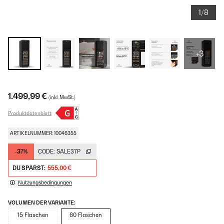
1/8
+3
1.499,99 €
(inkl. MwSt.)
Produktdatenblatt
ARTIKELNUMMER: 10046355
-37%
CODE:
SALE37P
DU SPARST:
555,00 €
Nutzungsbedingungen
VOLUMEN DER VARIANTE:
15 Flaschen
60 Flaschen