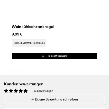
Weinkühlschrankregal
W
9,99 €
29
ARTIKELNUMMER: 10048258
AR
In den Warenkorb
Kundenbewertungen
33 Bewertungen
Eigene Bewertung schreiben