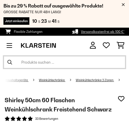
Bis zu 29 % Rabatt auf ausgewählte Produkte!
GROSSE RABATTE NUR 48H LANG!
10
23
41
Jetzt einkaufen
S
M
S
Flexible Zahlungen
Versandkostenfrei ab 100 €*
Haushaltsgeräte
Weinkühlschränke
Weinkühlschränke 2 Zonen
Shirley 50cm 60 Flaschen
Weinkühlschrank Freistehend​ Schwarz
33 Bewertungen