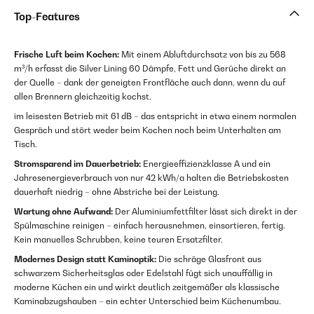
Top-Features
Frische Luft beim Kochen:
Mit einem Abluftdurchsatz von bis zu 568
m³/h erfasst die Silver Lining 60 Dämpfe, Fett und Gerüche direkt an
der Quelle – dank der geneigten Frontfläche auch dann, wenn du auf
allen Brennern gleichzeitig kochst.
im leisesten Betrieb mit 61 dB – das entspricht in etwa einem normalen
Gespräch und stört weder beim Kochen noch beim Unterhalten am
Tisch.
Stromsparend im Dauerbetrieb:
Energieeffizienzklasse A und ein
Jahresenergieverbrauch von nur 42 kWh/a halten die Betriebskosten
dauerhaft niedrig – ohne Abstriche bei der Leistung.
Wartung ohne Aufwand:
Der Aluminiumfettfilter lässt sich direkt in der
Spülmaschine reinigen – einfach herausnehmen, einsortieren, fertig.
Kein manuelles Schrubben, keine teuren Ersatzfilter.
Modernes Design statt Kaminoptik:
Die schräge Glasfront aus
schwarzem Sicherheitsglas oder Edelstahl fügt sich unauffällig in
moderne Küchen ein und wirkt deutlich zeitgemäßer als klassische
Kaminabzugshauben – ein echter Unterschied beim Küchenumbau.