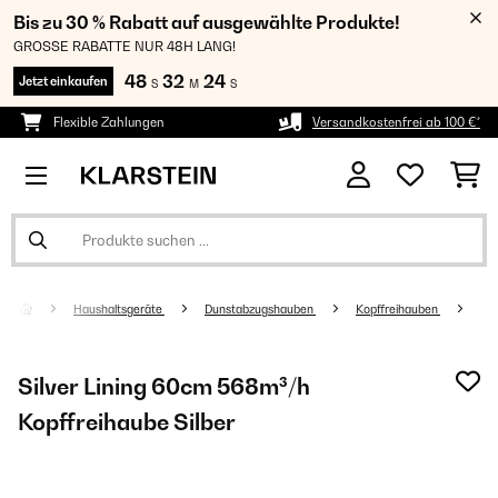
Bis zu 30 % Rabatt auf ausgewählte Produkte!
GROSSE RABATTE NUR 48H LANG!
48
32
23
Jetzt einkaufen
S
M
S
Flexible Zahlungen
Versandkostenfrei ab 100 €*
Haushaltsgeräte
Dunstabzugshauben
Kopffreihauben
Silver Lining 60cm 568m³/h
Kopffreihaube Silber