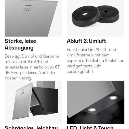
Starke, leise
Abluft & Umluft
Absaugung
Funktioniert im Abluft- und
Umluftbetrieb; mit dem
Beseitigt Dampf und Gerüche
separat erhältlichen Kohlefilter
mit bis zu 568 m³/h und
wird gefilterte Luft
arbeitet leise innerhalb von 67
zurückgeführt.
dB. Energieklasse A hält die
Kosten niedrig.
Schrägglas, leicht zu
LED-Licht & Touch