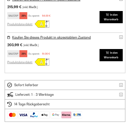
215,99 €
(inkl. MwSt.)
In den
SALE25P
-25%
Du sparst:
54,00 €
Warenkorb
Produktdatenblatt
Kaufen Sie dieses Produkt in akzeptablem Zustand
203,99 €
(inkl. MwSt.)
In den
SALE25P
-25%
Du sparst:
51,00 €
Warenkorb
Produktdatenblatt
Sofort lieferbar
Lieferzeit: 1 - 3 Werktage
14 Tage Rückgaberecht