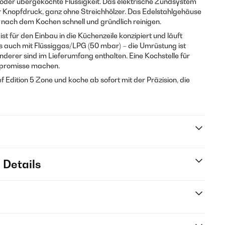
t oder übergekochte Flüssigkeit. Das elektrische Zündsystem
r Knopfdruck, ganz ohne Streichhölzer. Das Edelstahlgehäuse
ch nach dem Kochen schnell und gründlich reinigen.
ist für den Einbau in die Küchenzeile konzipiert und läuft
s auch mit Flüssiggas/LPG (50 mbar) – die Umrüstung ist
derer sind im Lieferumfang enthalten. Eine Kochstelle für
ompromisse machen.
ef Edition 5 Zone und koche ab sofort mit der Präzision, die
 Details