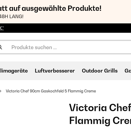
att auf ausgewählte Produkte!
48H LANG!
€*
limageräte
Luftverbesserer
Outdoor Grills
Ga
Victoria Chef 90cm Gaskochfeld 5 Flammig Creme
Victoria Che
Flammig Cr