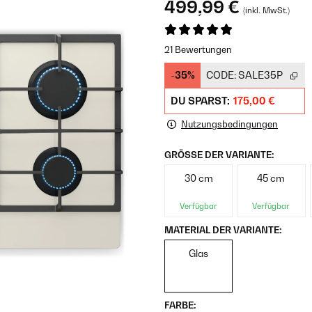
499,99 €
(inkl. MwSt.)
21 Bewertungen
-35%
CODE:
SALE35P
DU SPARST:
175,00 €
Nutzungsbedingungen
GRÖSSE DER VARIANTE:
30 cm
45 cm
Verfügbar
Verfügbar
MATERIAL DER VARIANTE:
Glas
FARBE: