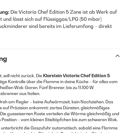
gung:
Die Victoria Chef Edition 5 Zone ist ab Werk auf
t und lässt sich auf Flüssiggas/LPG (50 mbar)
ckminderer sind bereits im Lieferumfang – direkt
ng
 will nicht zurück. Die
Klarstein Victoria Chef Edition 5
rtige Kontrolle über die Flamme in deine Küche – für alles vom
heißen Wok-Garen. Fünf Brenner, bis zu 11.100 W
sbrenner aus Italien.
 Dreh am Regler – keine Aufwärmzeit, kein Nachziehen. Das
s auf Präzision ankommt: zartes Dünsten, gleichmäßiges
Die gusseisernen Roste verteilen die Wärme gleichmäßig und
in Position – vom kleinen Stieltöpfchen bis zum schweren Wok.
unterbricht die Gaszufuhr automatisch, sobald eine Flamme