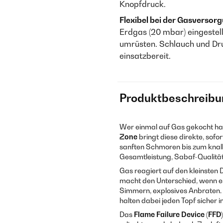
Knopfdruck.
Flexibel bei der Gasversor
Erdgas (20 mbar) eingestell
umrüsten. Schlauch und Dru
einsatzbereit.
Produktbeschreibu
Wer einmal auf Gas gekocht hat,
Zone
bringt diese direkte, sofo
sanften Schmoren bis zum knall
Gesamtleistung, Sabaf-Qualität
Gas reagiert auf den kleinsten
macht den Unterschied, wenn e
Simmern, explosives Anbraten. 
halten dabei jeden Topf sicher 
Das
Flame Failure Device (FFD)