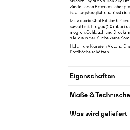
erlischt – egal ob durch Zugluf
zündet jeden Brenner sicher pe
ist alltagstauglich und lässt si
Die Victoria Chef Edition 5 Zone 
sowohl mit Erdgas (20 mbar) al
möglich, Schlauch und Druckmin
alle, die in der Küche keine K
Hol dir die Klarstein Victoria Ch
Profiköche schätzen.
Eigenschaften
Maße & Technische
Was wird geliefert