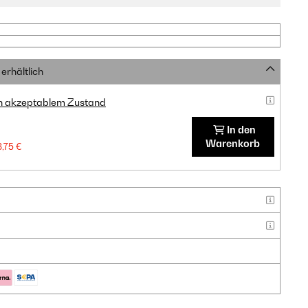
erhältlich
in akzeptablem Zustand
In den
Warenkorb
8,75 €