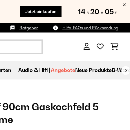
14
20
04
Jetzt einkaufen
S
M
S
Ratgeber
Hilfe, FAQs und Rücksendung
rten
Audio & Hifi
Angebote
Neue Produkte
B-War
f 90cm Gaskochfeld 5
eme