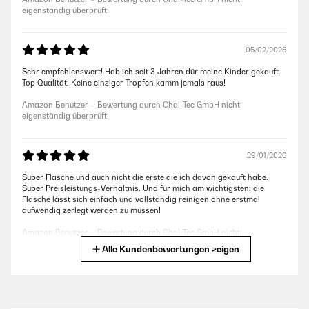
eigenständig überprüft
05/02/2026
Sehr empfehlenswert! Hab ich seit 3 Jahren dür meine Kinder gekauft.
Top Qualität. Keine einziger Tropfen kamm jemals raus!
Amazon Benutzer – Bewertung durch Chal-Tec GmbH nicht
eigenständig überprüft
29/01/2026
Super Flasche und auch nicht die erste die ich davon gekauft habe.
Super Preisleistungs-Verhältnis. Und für mich am wichtigsten: die
Flasche lässt sich einfach und vollständig reinigen ohne erstmal
aufwendig zerlegt werden zu müssen!
Amazon Benutzer – Bewertung durch Chal-Tec GmbH nicht
eigenständig überprüft
Alle Kundenbewertungen zeigen
15/01/2026
Super. Läuft nicht aus und grösse ist perfekt für die Schule und