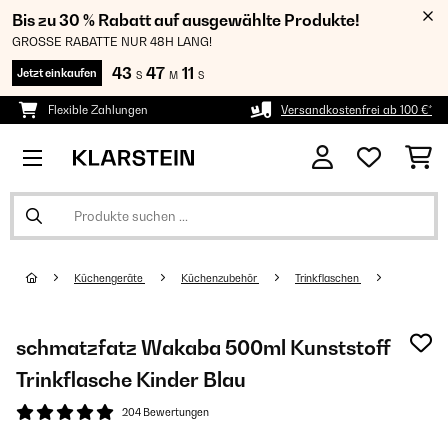
Bis zu 30 % Rabatt auf ausgewählte Produkte!
GROSSE RABATTE NUR 48H LANG!
43
47
10
Jetzt einkaufen
S
M
S
Flexible Zahlungen
Versandkostenfrei ab 100 €*
Küchengeräte
Küchenzubehör
Trinkflaschen
schmatzfatz Wakaba 500ml Kunststoff
Trinkflasche Kinder Blau
204 Bewertungen