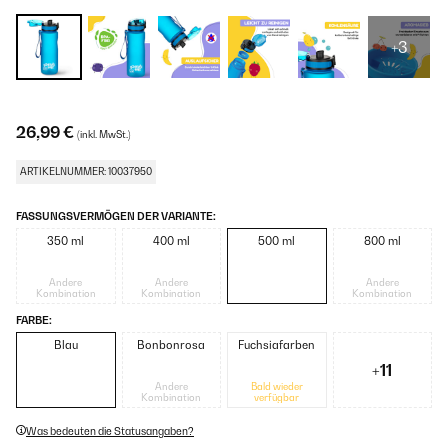
+3
26,99 €
(inkl. MwSt.)
ARTIKELNUMMER: 10037950
FASSUNGSVERMÖGEN DER VARIANTE:
350 ml
400 ml
500 ml
800 ml
Andere
Andere
Andere
Kombination
Kombination
Kombination
FARBE:
Blau
Bonbonrosa
Fuchsiafarben
+11
Andere
Bald wieder
Kombination
verfügbar
Was bedeuten die Statusangaben?