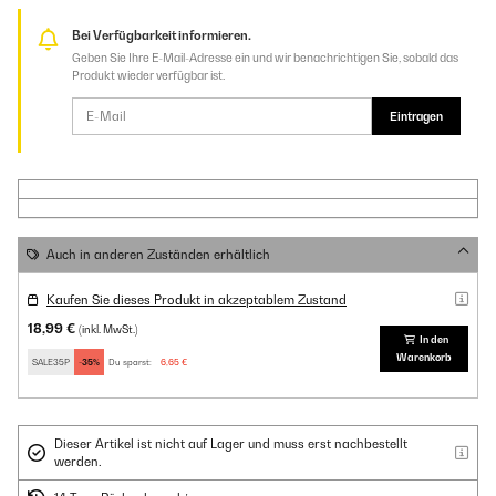
Bei Verfügbarkeit informieren.
Geben Sie Ihre E-Mail-Adresse ein und wir benachrichtigen Sie, sobald das
Produkt wieder verfügbar ist.
Eintragen
Auch in anderen Zuständen erhältlich
Kaufen Sie dieses Produkt in akzeptablem Zustand
18,99 €
(inkl. MwSt.)
In den
Warenkorb
SALE35P
-35%
Du sparst:
6,65 €
Dieser Artikel ist nicht auf Lager und muss erst nachbestellt
werden.