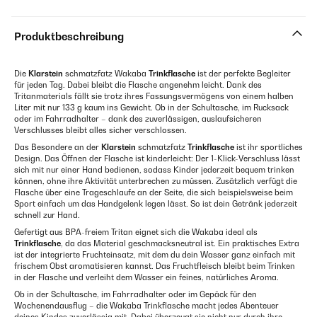
Produktbeschreibung
Die
Klarstein
schmatzfatz Wakaba
Trinkflasche
ist der perfekte Begleiter
für jeden Tag. Dabei bleibt die Flasche angenehm leicht. Dank des
Tritanmaterials fällt sie trotz ihres Fassungsvermögens von einem halben
Liter mit nur 133 g kaum ins Gewicht. Ob in der Schultasche, im Rucksack
oder im Fahrradhalter – dank des zuverlässigen, auslaufsicheren
Verschlusses bleibt alles sicher verschlossen.
Das Besondere an der
Klarstein
schmatzfatz
Trinkflasche
ist ihr sportliches
Design. Das Öffnen der Flasche ist kinderleicht: Der 1-Klick-Verschluss lässt
sich mit nur einer Hand bedienen, sodass Kinder jederzeit bequem trinken
können, ohne ihre Aktivität unterbrechen zu müssen. Zusätzlich verfügt die
Flasche über eine Trageschlaufe an der Seite, die sich beispielsweise beim
Sport einfach um das Handgelenk legen lässt. So ist dein Getränk jederzeit
schnell zur Hand.
Gefertigt aus BPA-freiem Tritan eignet sich die Wakaba ideal als
Trinkflasche
, da das Material geschmacksneutral ist. Ein praktisches Extra
ist der integrierte Fruchteinsatz, mit dem du dein Wasser ganz einfach mit
frischem Obst aromatisieren kannst. Das Fruchtfleisch bleibt beim Trinken
in der Flasche und verleiht dem Wasser ein feines, natürliches Aroma.
Ob in der Schultasche, im Fahrradhalter oder im Gepäck für den
Wochenendausflug – die Wakaba Trinkflasche macht jedes Abenteuer