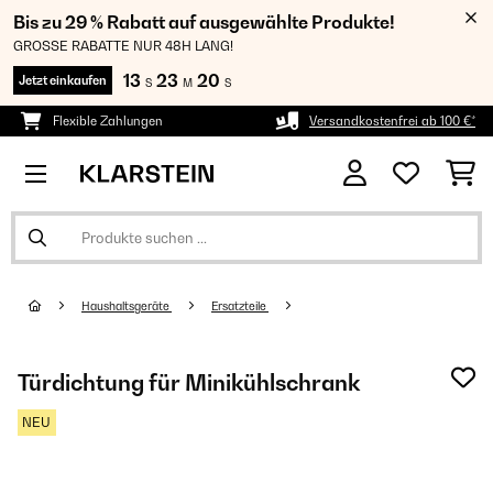
Bis zu 29 % Rabatt auf ausgewählte Produkte!
GROSSE RABATTE NUR 48H LANG!
13
23
19
Jetzt einkaufen
S
M
S
Flexible Zahlungen
Versandkostenfrei ab 100 €*
Haushaltsgeräte
Ersatzteile
Türdichtung für Minikühlschrank
NEU