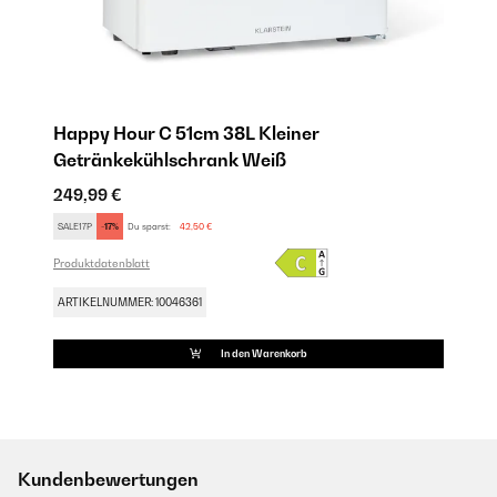
Happy Hour C 51cm 38L Kleiner
Getränkekühlschrank Weiß
249,99 €
SALE17P
-17%
Du sparst:
42,50 €
Produktdatenblatt
ARTIKELNUMMER: 10046361
In den Warenkorb
Kundenbewertungen