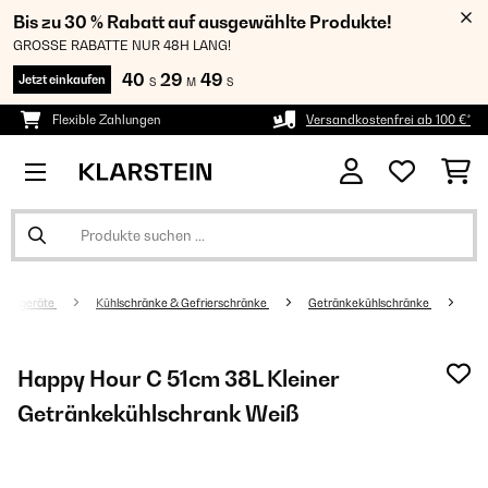
Bis zu 30 % Rabatt auf ausgewählte Produkte!
GROSSE RABATTE NUR 48H LANG!
40
29
48
Jetzt einkaufen
S
M
S
Flexible Zahlungen
Versandkostenfrei ab 100 €*
altsgeräte
Kühlschränke & Gefrierschränke
Getränkekühlschränke
Happy Hour C 51cm 38L Kleiner
Getränkekühlschrank Weiß