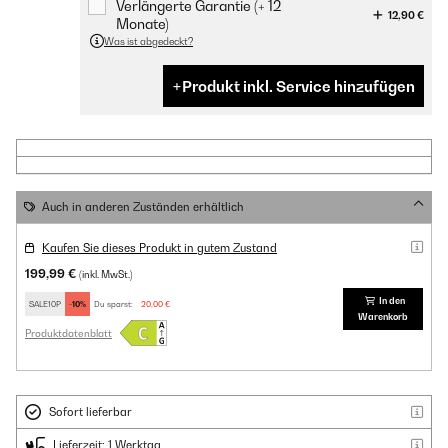
Verlängerte Garantie (+ 12
12,90 €
Monate)
Was ist abgedeckt?
Produkt inkl. Service hinzufügen
Auch in anderen Zuständen erhältlich
Kaufen Sie dieses Produkt in gutem Zustand
199,99 €
(inkl. MwSt.)
In den
SALE10P
-10%
Du sparst:
20,00 €
Warenkorb
Produktdatenblatt
Sofort lieferbar
Lieferzeit: 1 Werktag