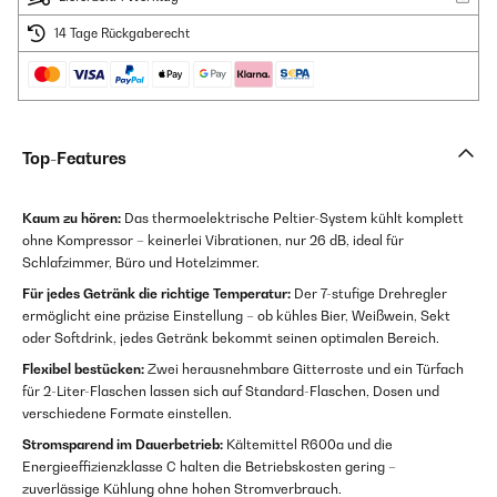
14 Tage Rückgaberecht
Top-Features
Kaum zu hören:
Das thermoelektrische Peltier-System kühlt komplett
ohne Kompressor – keinerlei Vibrationen, nur 26 dB, ideal für
Schlafzimmer, Büro und Hotelzimmer.
Für jedes Getränk die richtige Temperatur:
Der 7-stufige Drehregler
ermöglicht eine präzise Einstellung – ob kühles Bier, Weißwein, Sekt
oder Softdrink, jedes Getränk bekommt seinen optimalen Bereich.
Flexibel bestücken:
Zwei herausnehmbare Gitterroste und ein Türfach
für 2-Liter-Flaschen lassen sich auf Standard-Flaschen, Dosen und
verschiedene Formate einstellen.
Stromsparend im Dauerbetrieb:
Kältemittel R600a und die
Energieeffizienzklasse C halten die Betriebskosten gering –
zuverlässige Kühlung ohne hohen Stromverbrauch.