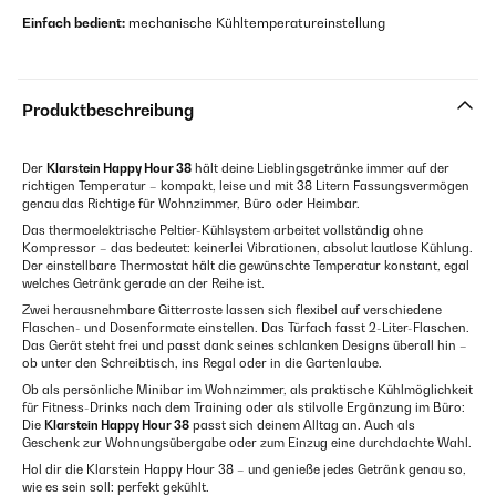
Einfach bedient:
mechanische Kühltemperatureinstellung
Produktbeschreibung
Der
Klarstein Happy Hour 38
hält deine Lieblingsgetränke immer auf der
richtigen Temperatur – kompakt, leise und mit 38 Litern Fassungsvermögen
genau das Richtige für Wohnzimmer, Büro oder Heimbar.
Das thermoelektrische Peltier-Kühlsystem arbeitet vollständig ohne
Kompressor – das bedeutet: keinerlei Vibrationen, absolut lautlose Kühlung.
Der einstellbare Thermostat hält die gewünschte Temperatur konstant, egal
welches Getränk gerade an der Reihe ist.
Zwei herausnehmbare Gitterroste lassen sich flexibel auf verschiedene
Flaschen- und Dosenformate einstellen. Das Türfach fasst 2-Liter-Flaschen.
Das Gerät steht frei und passt dank seines schlanken Designs überall hin –
ob unter den Schreibtisch, ins Regal oder in die Gartenlaube.
Ob als persönliche Minibar im Wohnzimmer, als praktische Kühlmöglichkeit
für Fitness-Drinks nach dem Training oder als stilvolle Ergänzung im Büro:
Die
Klarstein Happy Hour 38
passt sich deinem Alltag an. Auch als
Geschenk zur Wohnungsübergabe oder zum Einzug eine durchdachte Wahl.
Hol dir die Klarstein Happy Hour 38 – und genieße jedes Getränk genau so,
wie es sein soll: perfekt gekühlt.