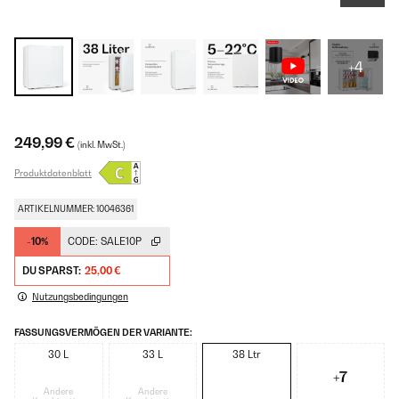
+4
249,99 €
(inkl. MwSt.)
Produktdatenblatt
ARTIKELNUMMER: 10046361
-10%
CODE:
SALE10P
DU SPARST:
25,00 €
Nutzungsbedingungen
FASSUNGSVERMÖGEN DER VARIANTE:
30 L
33 L
38 Ltr
+7
Andere
Andere