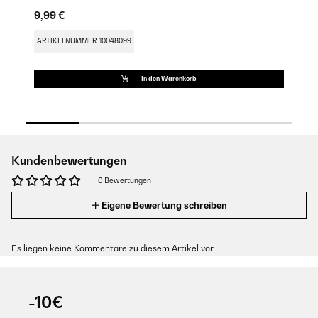
9,99 €
9,
ARTIKELNUMMER: 10048099
AR
In den Warenkorb
Kundenbewertungen
0 Bewertungen
Eigene Bewertung schreiben
Es liegen keine Kommentare zu diesem Artikel vor.
-10€