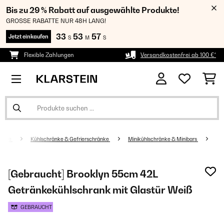
Bis zu 29 % Rabatt auf ausgewählte Produkte!
GROSSE RABATTE NUR 48H LANG!
33
53
57
Jetzt einkaufen
S
M
S
Flexible Zahlungen
Versandkostenfrei ab 100 €*
eräte
Kühlschränke & Gefrierschränke
Minikühlschränke & Minibars
[Gebraucht] Brooklyn 55cm 42L
Getränkekühlschrank mit Glastür​ Weiß
GEBRAUCHT