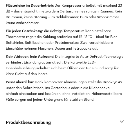
Flüsterleise im Dauerbetrieb:
Der Kompressor arbeitet mit maximal 23
dB – das entspricht in etwa dem Geräusch eines ruhigen Raumes. Kein
Brummen, keine Störung – im Schlafzimmer, Büro oder Wohnzimmer
kaum wahrnehmbar.
Für jeden Getränketyp die richtige Temperatur:
Der einstellbare
Thermostat regelt die Kühlung stufenlos auf 12–18 °C – ideal für Bier,
Softdrinks, Saftflaschen oder Proteinshakes. Zwei verschiebbare
Einschübe nehmen Flaschen, Dosen und Tetrapacks auf.
Kein Abtauen, kein Aufwand:
Die integrierte Auto-DeFrost-Technologie
verhindert Eisbildung automatisch. Die kaltweiße LED-
Innenbeleuchtung schaltet sich beim Öffnen der Tür ein und sorgt für
klare Sicht auf den Inhalt.
Passt überall hin:
Dank kompakter Abmessungen stellt die Brooklyn 42
unter den Schreibtisch, ins Gartenhaus oder in die Küchenecke –
einfach einstecken und loskühlen, ohne Installation. Höhenverstellbare
Füße sorgen auf jedem Untergrund für stabilen Stand.
Produktbeschreibung