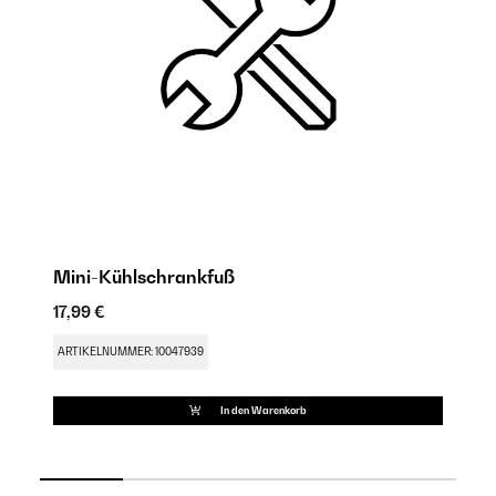
Mini-Kühlschrankfuß
R
17,99 €
9,
ARTIKELNUMMER: 10047939
AR
In den Warenkorb