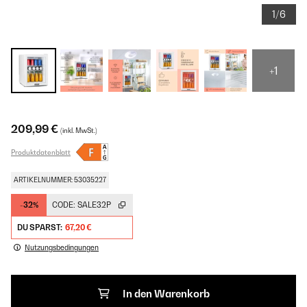
1/6
+1
209,99 €
(inkl. MwSt.)
Produktdatenblatt
ARTIKELNUMMER: 53035227
-32%
CODE:
SALE32P
DU SPARST:
67,20 €
Nutzungsbedingungen
In den Warenkorb