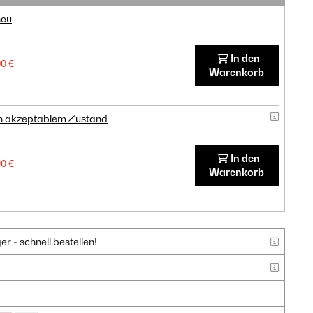
neu
In den
00 €
Warenkorb
in akzeptablem Zustand
In den
90 €
Warenkorb
 - schnell bestellen!