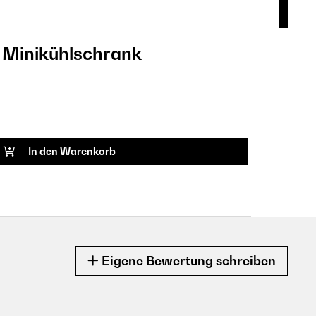
r Minikühlschrank
Reg
9,9
ARTIK
In den Warenkorb
Eigene Bewertung schreiben