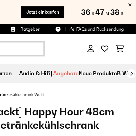
36
47
37
Jetzt einkaufen
S
M
S
Ratgeber
Hilfe, FAQs und Rücksendung
rten
Audio & Hifi
Angebote
Neue Produkte
B-War
tränkekühlschrank Weiß
ackt] Happy Hour 48cm
Getränkekühlschrank