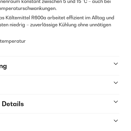
nenraum konstant zwischen 5 und 15 °C – auch bei
 Temperaturschwankungen.
s Kältemittel R600a arbeitet effizient im Alltag und
sten niedrig – zuverlässige Kühlung ohne unnötigen
ltemperatur
ng
 Details