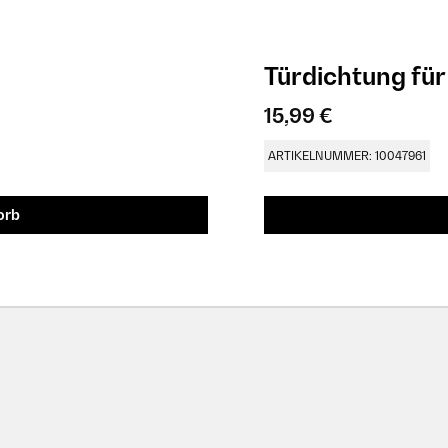
Türdichtung fü
15,99 €
ARTIKELNUMMER: 10047961
orb