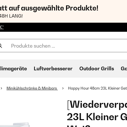
att auf ausgewählte Produkte!
48H LANG!
€*
limageräte
Luftverbesserer
Outdoor Grills
Ga
Minikühlschränke & Minibars
Happy Hour 48cm 23L Kleiner Ge
[Wiederverp
23L Kleiner 