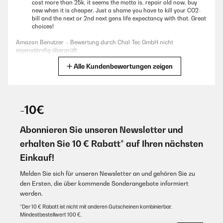
cost more than 25k, it seems the motto is, repair old now, buy
new when it is cheaper. Just a shame you have to kill your CO2-
bill and the next or 2nd next gens life expectancy with that. Great
choices!
Amazon Benutzer – Bewertung durch Chal-Tec GmbH nicht
eigenständig überprüft
Alle Kundenbewertungen zeigen
Übersetzen
30/12/2024
-10€
Conforme à la description et à l'utilisation
Abonnieren Sie unseren Newsletter und
Amazon Benutzer – Bewertung durch Chal-Tec GmbH nicht
eigenständig überprüft
erhalten Sie 10 € Rabatt* auf Ihren nächsten
Übersetzen
Einkauf!
Melden Sie sich für unseren Newsletter an und gehören Sie zu
den Ersten, die über kommende Sonderangebote informiert
werden.
*Der 10 € Rabatt ist nicht mit anderen Gutscheinen kombinierbar.
Mindestbestellwert 100 €.