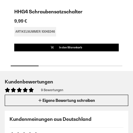
HHG4 Schraubensatzschalter
D
9,99 €
9,
ARTIKELNUMMER: 10048346
AR
In den Warenkorb
Kundenbewertungen
9 Bewertungen
Eigene Bewertung schreiben
Kundenmeinungen aus Deutschland