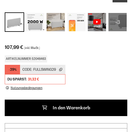
+3
107,99 €
(inkl. MwSt.)
ARTIKELNUMMER: 52046463
-29%
CODE:
FULLSWING29
DU SPARST:
31,32 €
Nutzungsbedingungen
In den Warenkorb