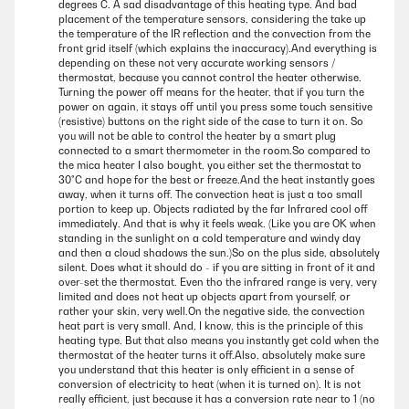
degrees C. A sad disadvantage of this heating type. And bad
placement of the temperature sensors, considering the take up
the temperature of the IR reflection and the convection from the
front grid itself (which explains the inaccuracy).And everything is
depending on these not very accurate working sensors /
thermostat, because you cannot control the heater otherwise.
Turning the power off means for the heater, that if you turn the
power on again, it stays off until you press some touch sensitive
(resistive) buttons on the right side of the case to turn it on. So
you will not be able to control the heater by a smart plug
connected to a smart thermometer in the room.So compared to
the mica heater I also bought, you either set the thermostat to
30°C and hope for the best or freeze.And the heat instantly goes
away, when it turns off. The convection heat is just a too small
portion to keep up. Objects radiated by the far Infrared cool off
immediately. And that is why it feels weak. (Like you are OK when
standing in the sunlight on a cold temperature and windy day
and then a cloud shadows the sun.)So on the plus side, absolutely
silent. Does what it should do - if you are sitting in front of it and
over-set the thermostat. Even tho the infrared range is very, very
limited and does not heat up objects apart from yourself, or
rather your skin, very well.On the negative side, the convection
heat part is very small. And, I know, this is the principle of this
heating type. But that also means you instantly get cold when the
thermostat of the heater turns it off.Also, absolutely make sure
you understand that this heater is only efficient in a sense of
conversion of electricity to heat (when it is turned on). It is not
really efficient, just because it has a conversion rate near to 1 (no