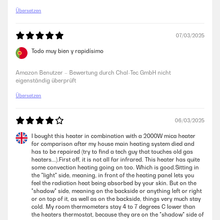
habe ich die Rollen im Baumarkt für 10€ gefunden. Jetzt siehst sie aus,
Übersetzen
wie auf den Produktbildern.Die Lieferung war sehr schnell und die
Heizung kam gut verpackt unversehrt an.
07/03/2025
Amazon Benutzer – Bewertung durch Chal-Tec GmbH nicht
eigenständig überprüft
Todo muy bien y rapidísimo
Amazon Benutzer – Bewertung durch Chal-Tec GmbH nicht
eigenständig überprüft
Übersetzen
06/03/2025
I bought this heater in combination with a 2000W mica heater
for comparison after my house main heating system died and
has to be repaired (try to find a tech guy that touches old gas
heaters...).First off, it is not all far infrared. This heater has quite
some convection heating going on too. Which is good.Sitting in
the "light" side, meaning, in front of the heating panel lets you
feel the radiation heat being absorbed by your skin. But on the
"shadow" side, meaning on the backside or anything left or right
or on top of it, as well as on the backside, things very much stay
cold. My room thermometers stay 4 to 7 degrees C lower than
the heaters thermostat, because they are on the "shadow" side of