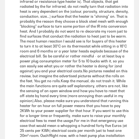
infrared or resistance type heater is). That objects, that get
radiated by the far infrared, do not really turn that radiation into
heat is very dependent on the (colour, porosity, structure, density,
conduction, size...) surface that the heater is "shining" on. That is
probably the reason they choose a black steel mesh with enough
"blocking" surface to turn some portion of the IR into conversion
heat. And I probably do not want to re-decorate my room just to
find surfaces that conduct the radiation to heat just to be warm.
The most human reaction I would see is for buyers of this heater
to turn it to at least 30°C on its thermostat while sitting in a 16°C
room and 6 months or a year later heads explode because of the
electrical bill. So be careful or rather mindful - or at least buy a
power plug consumption meter for 5 to 10 bucks with it, so you
can easily see what you or rather the heater is doing for (and
against) you and your electrical costs.No pictures needed on this
review, but imagine the advertised pictures without the rolls on
the feet. You get no rolls.Keep the manual, do not trash it. While
the main functions are quite self explanatory, others are not, like
the sensing of an open window and how you have to reset that
off-state by hand every time (more annoying than useful in my
opinion).Also, please make sure you understand that running this
heater for an hour on full power means that you have to pay
2KWh to your power supplier for that hour. If you want to use this
for a longer time or frequently, make sure to raise your monthly
electrical fees to meet the usage.For me in that emergency use
case that would mean a whopping a hundred forty five Euros (at
25 cents per KWh) electrical costs per month just to heat one
20m² room. Ouch!Right now, with a heat pump plus installation