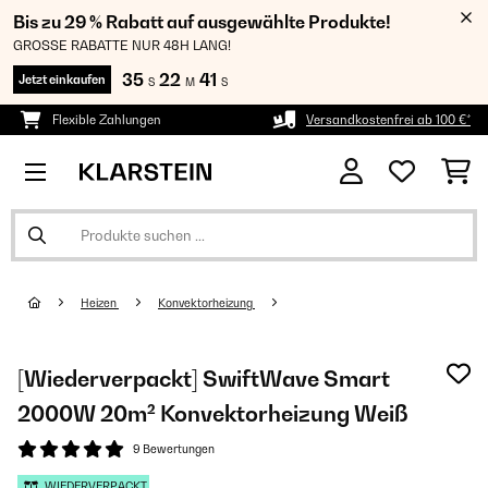
Bis zu 29 % Rabatt auf ausgewählte Produkte!
GROSSE RABATTE NUR 48H LANG!
35
22
40
Jetzt einkaufen
S
M
S
Flexible Zahlungen
Versandkostenfrei ab 100 €*
Heizen
Konvektorheizung
[Wiederverpackt] SwiftWave Smart
2000W 20m² Konvektorheizung Weiß
9 Bewertungen
WIEDERVERPACKT