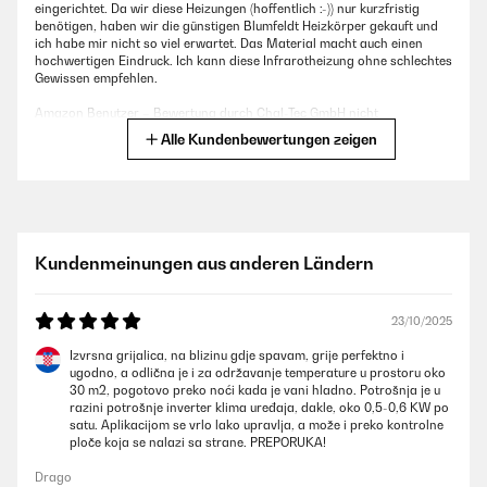
eingerichtet. Da wir diese Heizungen (hoffentlich :-)) nur kurzfristig
benötigen, haben wir die günstigen Blumfeldt Heizkörper gekauft und
ich habe mir nicht so viel erwartet. Das Material macht auch einen
hochwertigen Eindruck. Ich kann diese Infrarotheizung ohne schlechtes
Gewissen empfehlen.
Amazon Benutzer – Bewertung durch Chal-Tec GmbH nicht
eigenständig überprüft
Alle Kundenbewertungen zeigen
23/10/2025
Erfüllt die vorgegebenen Angaben, etwas blöd beschrieben,
funktioniert nur mit App. Aber darüber gut einzustellen, wir nutzen sie
Kundenmeinungen aus anderen Ländern
für die Gartenlaube ca. 20qm zu heizen
Amazon Benutzer – Bewertung durch Chal-Tec GmbH nicht
eigenständig überprüft
23/10/2025
Izvrsna grijalica, na blizinu gdje spavam, grije perfektno i
ugodno, a odlična je i za održavanje temperature u prostoru oko
21/01/2025
30 m2, pogotovo preko noći kada je vani hladno. Potrošnja je u
razini potrošnje inverter klima uređaja, dakle, oko 0,5-0,6 KW po
Die Heizung lässt sich einfach bedienen- auch ohne App, sie wird
satu. Aplikacijom se vrlo lako upravlja, a može i preko kontrolne
schnell heiß und wärmt angenehm. Sie sieht modern aus und ist
ploče koja se nalazi sa strane. PREPORUKA!
aufgrund der kleinen Abmessung diskret (zum Bsp unter einem
Schreibtisch). Leider wird sie ohne Rollen geliefert, nur mit Standfüßen
Drago
und Wandhalterungen. Das war etwas enttäuschend, aber zum Glück