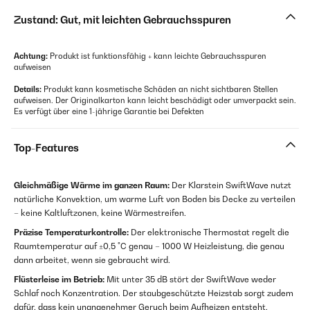
Zustand: Gut, mit leichten Gebrauchsspuren
Achtung:
Produkt ist funktionsfähig + kann leichte Gebrauchsspuren
aufweisen
Details:
Produkt kann kosmetische Schäden an nicht sichtbaren Stellen
aufweisen. Der Originalkarton kann leicht beschädigt oder umverpackt sein.
Es verfügt über eine 1-jährige Garantie bei Defekten
Top-Features
Gleichmäßige Wärme im ganzen Raum:
Der Klarstein SwiftWave nutzt
natürliche Konvektion, um warme Luft von Boden bis Decke zu verteilen
– keine Kaltluftzonen, keine Wärmestreifen.
Präzise Temperaturkontrolle:
Der elektronische Thermostat regelt die
Raumtemperatur auf ±0,5 °C genau – 1000 W Heizleistung, die genau
dann arbeitet, wenn sie gebraucht wird.
Flüsterleise im Betrieb:
Mit unter 35 dB stört der SwiftWave weder
Schlaf noch Konzentration. Der staubgeschützte Heizstab sorgt zudem
dafür, dass kein unangenehmer Geruch beim Aufheizen entsteht.