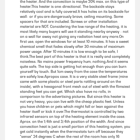
the heater. And the convection is maybe 20% max. on this type of
heater.This heater is one-directional. The backside stays
relatively cool and is fully covered.It has holes on its backside for
wall- or if you are dangerously brave, ceiling mounting. Some
spacers for that are included. Screws or other installation
material are NOT. Considering the low range of the heating, it is
most likely many buyers will use it standing nearby anyway - not
on a wall far away not giving any radiation heat any more.On
first use, open the windows for at least 10 minutes. It has a sweet
chemical smell that fades slowly after 30 minutes of maximum
power usage. After 10 minutes it is low enough to be safe, I
think.The best part of this heater is that it is really and completely
noiseless. No mains power frequency hum, nothing.And it seems
quite safe. The top side is getting hot enough than you can burn
yourself by touch. But 1cm away from the case the temperatures
are safely low.Apropos case. It is a very stable steel frame (mine
came with some plastic or steel parts rattling around on the
inside), with a hexagonal front mesh out of steel with the flimsiest
standing feet you can get. Which also have no rolls, in
comparison to the advertising pictures. But since this heater is
not very heavy, you can live with the cheap plastic feet. Unless
you have children or pets which might fall or lean against the
heater itself or kick it over.The thermostat is controlled by two
infrared sensors on top of the heating element inside the case.
Aprox. on the 1/4th and 3/4th position of the width. And since
convection heat is just a small portion of this heating system, you
get cold instantly when the thermostats turn off because they
"sense" 24 degrees C when the rest of the room has only 16