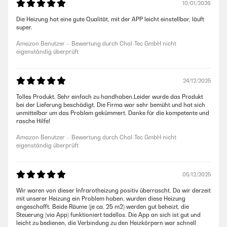
10/01/2026
Die Heizung hat eine gute Qualität, mit der APP leicht einstellbar, läuft
super.
Amazon Benutzer – Bewertung durch Chal-Tec GmbH nicht
eigenständig überprüft
24/12/2025
Tolles Produkt. Sehr einfach zu handhaben.Leider wurde das Produkt
bei der Lieferung beschädigt. Die Firma war sehr bemüht und hat sich
unmittelbar um das Problem gekümmert. Danke für die kompetente und
rasche Hilfe!
Amazon Benutzer – Bewertung durch Chal-Tec GmbH nicht
eigenständig überprüft
05/12/2025
Wir waren von dieser Infrarotheizung positiv überrascht. Da wir derzeit
mit unserer Heizung ein Problem haben, wurden diese Heizung
angeschafft. Beide Räume (je ca. 25 m2) werden gut beheizt, die
Steuerung (via App) funktioniert tadellos. Die App an sich ist gut und
leicht zu bedienen, die Verbindung zu den Heizkörpern war schnell