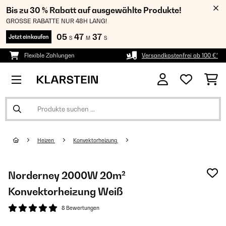
Bis zu 30 % Rabatt auf ausgewählte Produkte!
GROSSE RABATTE NUR 48H LANG!
05
47
36
Jetzt einkaufen
S
M
S
Flexible Zahlungen
Versandkostenfrei ab 100 €*
Heizen
Konvektorheizung
Norderney 2000W 20m²
Konvektorheizung Weiß
8 Bewertungen