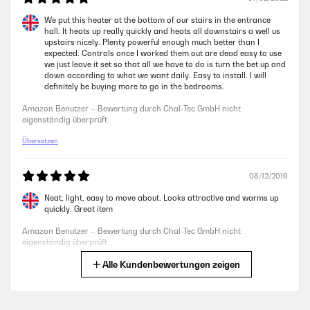
We put this heater at the bottom of our stairs in the entrance
hall. It heats up really quickly and heats all downstairs a well us
upstairs nicely. Plenty powerful enough much better than I
expected. Controls once I worked them out are dead easy to use
we just leave it set so that all we have to do is turn the bet up and
down according to what we want daily. Easy to install. I will
definitely be buying more to go in the bedrooms.
Amazon Benutzer – Bewertung durch Chal-Tec GmbH nicht
eigenständig überprüft
Übersetzen
08/12/2019
Neat, light, easy to move about. Looks attractive and warms up
quickly. Great item
Amazon Benutzer – Bewertung durch Chal-Tec GmbH nicht
eigenständig überprüft
Alle Kundenbewertungen zeigen
Übersetzen
24/07/2019