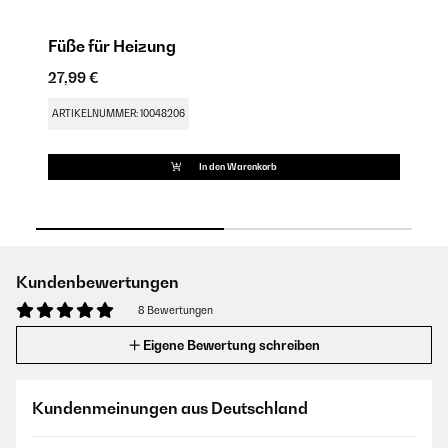
Füße für Heizung
M
27,99 €
15
ARTIKELNUMMER: 10048206
AR
In den Warenkorb
Kundenbewertungen
8 Bewertungen
Eigene Bewertung schreiben
Kundenmeinungen aus Deutschland