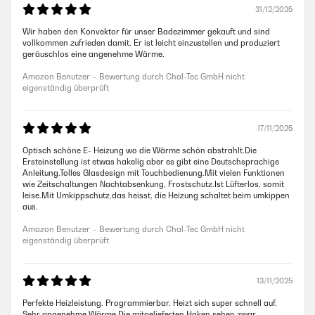
31/12/2025
Wir haben den Konvektor für unser Badezimmer gekauft und sind
vollkommen zufrieden damit. Er ist leicht einzustellen und produziert
geräuschlos eine angenehme Wärme.
Amazon Benutzer – Bewertung durch Chal-Tec GmbH nicht
eigenständig überprüft
17/11/2025
Optisch schöne E- Heizung wo die Wärme schön abstrahlt.Die
Ersteinstellung ist etwas hakelig aber es gibt eine Deutschsprachige
Anleitung.Tolles Glasdesign mit Touchbedienung.Mit vielen Funktionen
wie Zeitschaltungen Nachtabsenkung, Frostschutz.Ist Lüfterlos, somit
leise.Mit Umkippschutz,das heisst, die Heizung schaltet beim umkippen
aus.
Amazon Benutzer – Bewertung durch Chal-Tec GmbH nicht
eigenständig überprüft
13/11/2025
Perfekte Heizleistung. Programmierbar. Heizt sich super schnell auf.
Sehr angenehme Wärme.Die mitgelieferten Haken sehen zwar