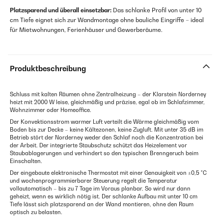
Platzsparend und überall einsetzbar:
Das schlanke Profil von unter 10
cm Tiefe eignet sich zur Wandmontage ohne bauliche Eingriffe – ideal
für Mietwohnungen, Ferienhäuser und Gewerberäume.
Produktbeschreibung
Schluss mit kalten Räumen ohne Zentralheizung – der Klarstein Norderney
heizt mit 2000 W leise, gleichmäßig und präzise, egal ob im Schlafzimmer,
Wohnzimmer oder Homeoffice.
Der Konvektionsstrom warmer Luft verteilt die Wärme gleichmäßig vom
Boden bis zur Decke – keine Kältezonen, keine Zugluft. Mit unter 35 dB im
Betrieb stört der Norderney weder den Schlaf noch die Konzentration bei
der Arbeit. Der integrierte Staubschutz schützt das Heizelement vor
Staubablagerungen und verhindert so den typischen Brenngeruch beim
Einschalten.
Der eingebaute elektronische Thermostat mit einer Genauigkeit von ±0,5 °C
und wochenprogrammierbarer Steuerung regelt die Temperatur
vollautomatisch – bis zu 7 Tage im Voraus planbar. So wird nur dann
geheizt, wenn es wirklich nötig ist. Der schlanke Aufbau mit unter 10 cm
Tiefe lässt sich platzsparend an der Wand montieren, ohne den Raum
optisch zu belasten.