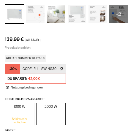
+2
139,99 €
(inkl. MwSt.)
Produktdatenblatt
ARTIKELNUMMER: 10032790
-30%
CODE:
FULLSWING30
DU SPARST:
42,00 €
Nutzungsbedingungen
LEISTUNG DER VARIANTE:
1000 W
2000 W
Bald wieder
verfügbar
FARBE: